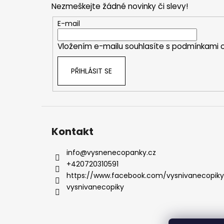
Nezmeškejte žádné novinky či slevy!
a
t
E-mail
í
Vložením e-mailu souhlasíte s
podmínkami o
PŘIHLÁSIT SE
Kontakt
info
@
vysnenecopanky.cz
+420720310591
https://www.facebook.com/vysnivanecopiky
vysnivanecopiky