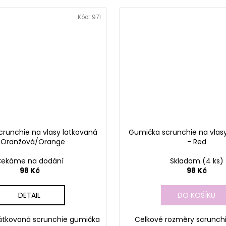
Kód:
971
runchie na vlasy latkovaná
Gumička scrunchie na vlas
 Oranžová/Orange
- Red
ekáme na dodání
Skladom
(4 ks)
98 Kč
98 Kč
DETAIL
DO KOŠÍKU
átkovaná scrunchie gumička
Celkové rozměry scrunch