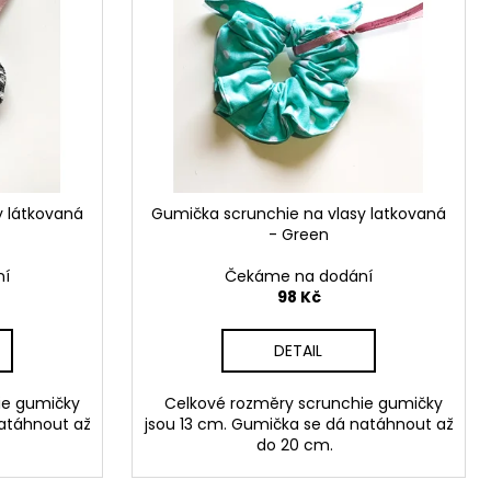
y látkovaná
Gumička scrunchie na vlasy latkovaná
- Green
ní
Čekáme na dodání
98 Kč
DETAIL
ie gumičky
Celkové rozměry scrunchie gumičky
natáhnout až
jsou 13 cm. Gumička se dá natáhnout až
do 20 cm.