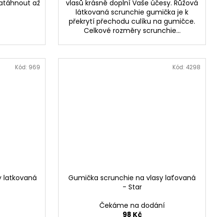
natáhnout až
vlasů krásně doplní Vaše účesy. Růžová
látkovaná scrunchie gumička je k
překrytí přechodu culíku na gumičce.
Celkové rozměry scrunchie...
Kód:
969
Kód:
4298
y latkovaná
Gumička scrunchie na vlasy laťovaná
- Star
Čekáme na dodání
98 Kč