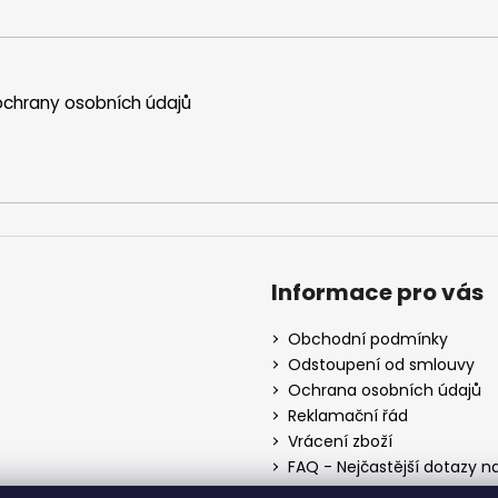
p
r
v
k
y
chrany osobních údajů
v
ý
p
i
s
u
Informace pro vás
Obchodní podmínky
Odstoupení od smlouvy
Ochrana osobních údajů
Reklamační řád
Vrácení zboží
FAQ - Nejčastější dotazy n
Mapa braiderek