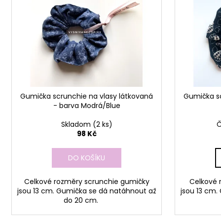
p
i
r
s
o
p
d
r
u
o
k
d
t
u
ů
Gumička scrunchie na vlasy látkovaná
Gumička sc
k
- barva Modrá/Blue
t
ů
Skladom
(2 ks)
Č
98 Kč
DO KOŠÍKU
Celkové rozměry scrunchie gumičky
Celkové r
jsou 13 cm. Gumička se dá natáhnout až
jsou 13 cm.
do 20 cm.