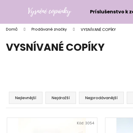
K
Přejít
na
o
Príslušenstvo k 
obsah
Zpět
Zpět
š
do
do
í
Domů
Prodávané značky
VYSNÍVANÉ COPÍKY
k
obchodu
obchodu
VYSNÍVANÉ COPÍKY
Ř
a
Nejlevnější
Nejdražší
Nejprodávanější
z
e
V
n
ý
Kód:
3054
í
p