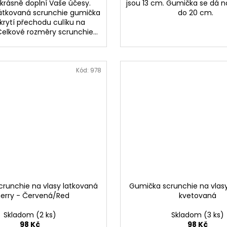
 krásně doplní Vaše účesy.
jsou 13 cm. Gumička se dá 
átkovaná scrunchie gumička
do 20 cm.
ekrytí přechodu culíku na
elkové rozměry scrunchie...
Kód:
978
runchie na vlasy latkovaná
Gumička scrunchie na vlas
erry - Červená/Red
kvetovaná
Skladom
(2 ks)
Skladom
(3 ks)
98 Kč
98 Kč