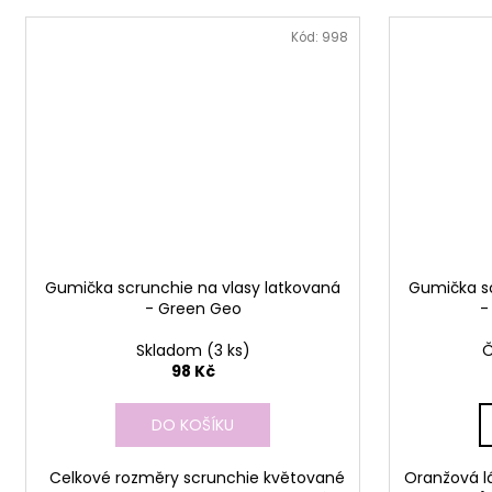
Kód:
998
Gumička scrunchie na vlasy latkovaná
Gumička sc
- Green Geo
-
Skladom
(3 ks)
Č
98 Kč
DO KOŠÍKU
Celkové rozměry scrunchie květované
Oranžová l