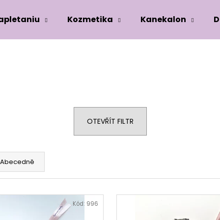
zapletaniu
Kozmetika
Kanekalon
D
Co potřebujete najít?
HLEDAT
OTEVŘÍT FILTR
Doporučujeme
Abecedně
Kód:
996