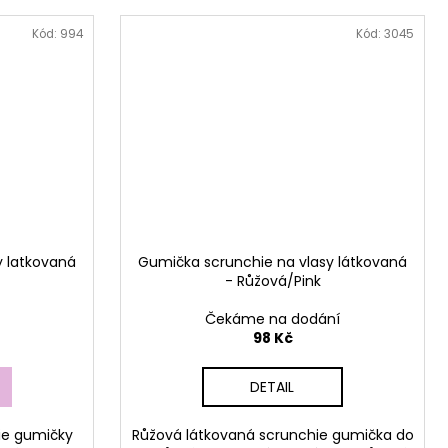
Kód:
994
Kód:
3045
y latkovaná
Gumička scrunchie na vlasy látkovaná
- Růžová/Pink
Čekáme na dodání
98 Kč
DETAIL
ie gumičky
Růžová látkovaná scrunchie gumička do