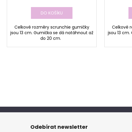
DO KOŠÍKU
Celkové rozměry scrunchie gumičky
Celkové 
jsou 13 cm. Gumička se dá natáhnout až
jsou 13 cm.
do 20 cm.
Z
á
Odebírat newsletter
p