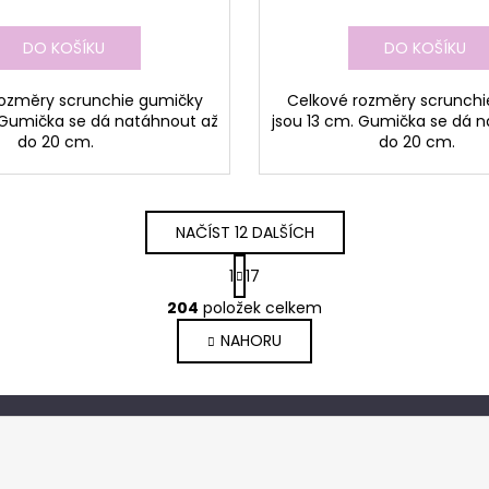
DO KOŠÍKU
DO KOŠÍKU
rozměry scrunchie gumičky
Celkové rozměry scrunchi
 Gumička se dá natáhnout až
jsou 13 cm. Gumička se dá 
do 20 cm.
do 20 cm.
NAČÍST 12 DALŠÍCH
S
1
17
t
O
r
204
položek celkem
v
á
NAHORU
l
n
k
á
o
d
v
a
á
c
n
í
í