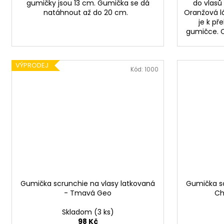
gumičky jsou 13 cm. Gumička se dá
do vlasů
natáhnout až do 20 cm.
Oranžová l
je k př
gumičce. C
VÝPRODEJ
Kód:
1000
Gumička scrunchie na vlasy latkovaná
Gumička sc
- Tmavá Geo
Ch
Skladom
(3 ks)
98 Kč