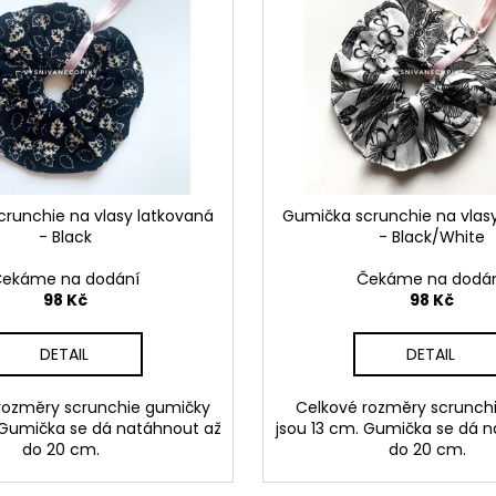
runchie na vlasy latkovaná
Gumička scrunchie na vlas
- Black
- Black/White
ekáme na dodání
Čekáme na dodá
98 Kč
98 Kč
DETAIL
DETAIL
ozměry scrunchie gumičky
Celkové rozměry scrunch
 Gumička se dá natáhnout až
jsou 13 cm. Gumička se dá 
do 20 cm.
do 20 cm.