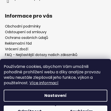
Informace pro vás
Obchodní podmínky
Odstoupení od smlouvy
Ochrana osobních údajů
Reklamační řád
Vrácení zboží
FAQ - Nejčastější dotazy našich zákazníků
Mapa braiderek
Používáme cookies, abychom Vám umožnili
Kurz zapletání vlasů
pohodlné prohlížení webu a díky analýze provozu
Blog
webu neustále zlepšovali jeho funkce, výkon a
O nás
použitelnost.
Více informací
Kontakt
Nastavení
Vytvořil Shoptet
Copyright 2026
Vysněné copánky
. Všechna práva