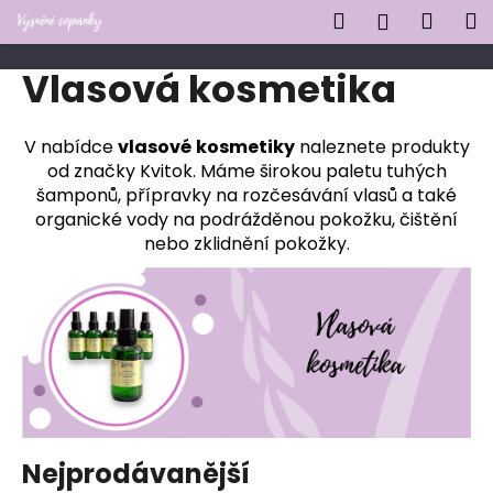
K
Přejít
Hledat
Náku
M
Přihlášen
na
o
obsah
Zpět
Zpět
košík
š
Vlasová kosmetika
í
C
k
o
V nabídce
vlasové
kosmetiky
naleznete produkty
od značky Kvitok. Máme širokou paletu tuhých
p
šamponů, přípravky na rozčesávání vlasů a také
o
organické vody na podrážděnou pokožku, čištění
t
nebo zklidnění pokožky.
ř
e
b
u
j
e
t
e
Nejprodávanější
n