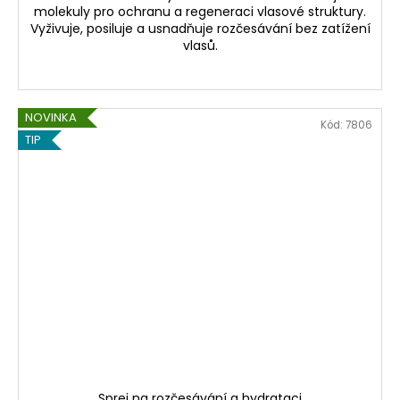
molekuly pro ochranu a regeneraci vlasové struktury.
Vyživuje, posiluje a usnadňuje rozčesávání bez zatížení
vlasů.
NOVINKA
Kód:
7806
TIP
Sprej na rozčesávání a hydrataci