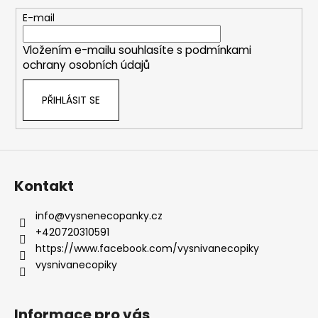
a
t
E-mail
í
Vložením e-mailu souhlasíte s
podmínkami
ochrany osobních údajů
PŘIHLÁSIT SE
Kontakt
info
@
vysnenecopanky.cz
+420720310591
https://www.facebook.com/vysnivanecopiky
vysnivanecopiky
Informace pro vás