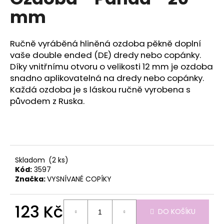
je
a
mm
0,0
z
j
5
í
hvězdiček.
Ručně vyráběná hliněná ozdoba pěkně doplní
t
vaše double ended (DE) dredy nebo copánky.
?
Díky vnitřnímu otvoru o velikosti 12 mm je ozdoba
snadno aplikovatelná na dredy nebo copánky.
Každá ozdoba je s láskou ručně vyrobena s
původem z Ruska.
HLEDAT
D
Skladom
(2 ks)
o
Kód:
3597
Značka:
VYSNÍVANÉ COPÍKY
p
o
r
123 Kč
DO KOŠÍKU
u
Měrná