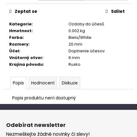
č
cena:
u
Zeptat se
Sdílet
j
e
Kategorie
:
Ozdoby do účesů
m
Hmotnost
:
0.002 kg
e
Farba
:
Biela/White
Rozmery
:
20 mm
Účel
:
Doplnenie účesov
Vnútorný otvor
:
6 mm
Krajina pôvodu
:
Rusko
Popis
Hodnocení
Diskuze
Popis produktu není dostupný
Z
á
Odebírat newsletter
p
Nezmeškejte žádné novinky či slevy!