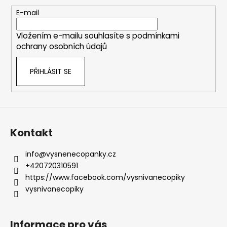
a
t
E-mail
í
Vložením e-mailu souhlasíte s
podmínkami
ochrany osobních údajů
PŘIHLÁSIT SE
Kontakt
info
@
vysnenecopanky.cz
+420720310591
https://www.facebook.com/vysnivanecopiky
vysnivanecopiky
Informace pro vás