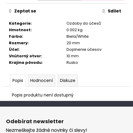
č
cena:
u
Zeptat se
Sdílet
j
e
Kategorie
:
Ozdoby do účesů
m
Hmotnost
:
0.002 kg
e
Farba
:
Biela/White
Rozmery
:
20 mm
Účel
:
Doplnenie účesov
Vnútorný otvor
:
10 mm
Krajina pôvodu
:
Rusko
Popis
Hodnocení
Diskuze
Popis produktu není dostupný
Z
á
Odebírat newsletter
p
Nezmeškejte žádné novinky či slevy!