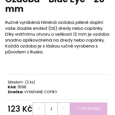
je
a
mm
0,0
z
j
5
í
hvězdiček.
Ručně vyráběná hliněná ozdoba pěkně doplní
t
vaše double ended (DE) dredy nebo copánky.
?
Díky vnitřnímu otvoru o velikosti 12 mm je ozdoba
snadno aplikovatelná na dredy nebo copánky.
Každá ozdoba je s láskou ručně vyrobena s
původem z Ruska.
HLEDAT
D
Skladom
(2 ks)
o
Kód:
3598
Značka:
VYSNÍVANÉ COPÍKY
p
o
r
123 Kč
DO KOŠÍKU
u
Měrná