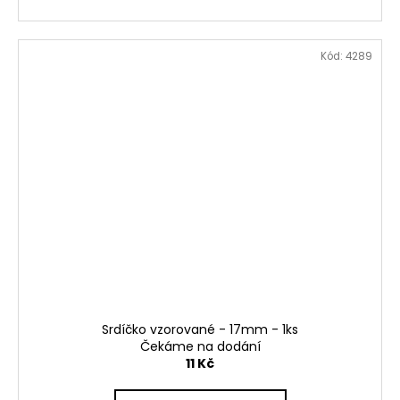
Kód:
4289
Srdíčko vzorované - 17mm - 1ks
Čekáme na dodání
11 Kč