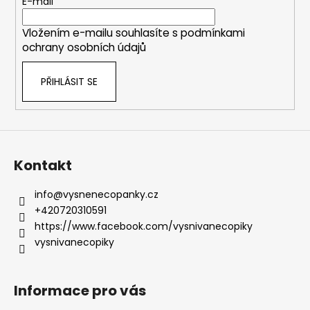
t
E-mail
v
í
k
Vložením e-mailu souhlasíte s
podmínkami
y
ochrany osobních údajů
v
ý
PŘIHLÁSIT SE
p
i
s
u
Kontakt
info
@
vysnenecopanky.cz
+420720310591
https://www.facebook.com/vysnivanecopiky
vysnivanecopiky
Informace pro vás