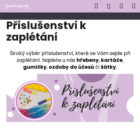
K
Přejít
Hledat
Náku
M
Přihlášen
na
o
obsah
Zpět
Zpět
košík
š
Příslušenství k
í
C
zaplétání
k
o
p
Široký výběr příslušenství, které se Vám sejde při
o
zaplétání. Najdete u nás
hřebeny
,
kartáče
,
t
gumičky
,
ozdoby
do účesů
či
šátky
.
ř
e
b
u
j
e
t
e
n