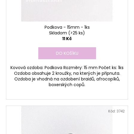
Podkova - 15mm - 1ks
Skladom
(>25 ks)
11 Kč
DO KOŠÍKU
Kovová ozdoba: Podkova Rozměry: 15 mm Počet ks: 1ks
Ozdoba obsahuje 2 kroužky, na kterých je připnuta.
Ozdoba je vhodná na ozdobení braidů, afrocopíků,
boxerských copů.
Kód:
3742