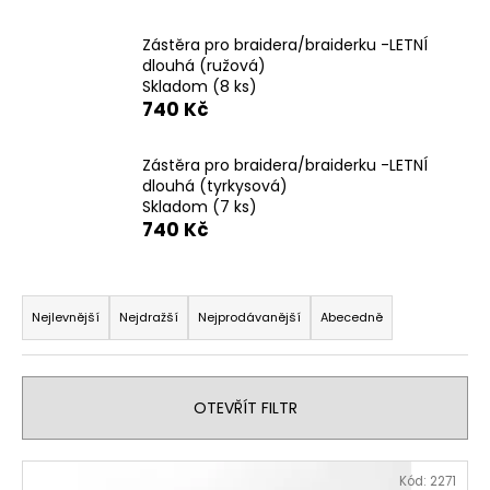
č
u
Zástěra pro braidera/braiderku -LETNÍ
j
dlouhá (ružová)
e
Skladom
(8 ks)
m
740 Kč
e
Zástěra pro braidera/braiderku -LETNÍ
dlouhá (tyrkysová)
Skladom
(7 ks)
740 Kč
Ř
a
Nejlevnější
Nejdražší
Nejprodávanější
Abecedně
z
e
n
OTEVŘÍT FILTR
í
p
V
Kód:
2271