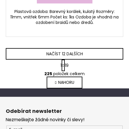
Plastová ozdoba: Barevný korálek, kulatý Rozměry:
11mm, vnitřek 6mm Počet ks: 1ks Ozdoba je vhodná na
ozdobení braidů nebo dredů.
NAČÍST 12 DALŠÍCH
S
1
19
t
O
r
225
položek celkem
v
á
NAHORU
l
n
k
á
o
d
Z
v
a
á
á
c
Odebírat newsletter
n
p
í
í
Nezmeškejte žádné novinky či slevy!
p
a
r