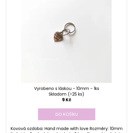
r
ý
o
p
d
i
u
s
k
p
t
r
ů
o
d
u
k
t
ů
Vyrobeno s láskou - 10mm - 1ks
Skladom
(>25 ks)
9 Kč
DO KOŠÍKU
Kovová ozdoba: Hand made with love Rozměry: 10mm