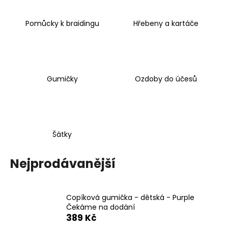
a
j
Pomůcky k braidingu
Hřebeny a kartáče
í
t
?
Gumičky
Ozdoby do účesů
HLEDAT
Šátky
Nejprodávanější
D
o
p
o
Copíková gumička - dětská - Purple
r
Čekáme na dodání
u
389 Kč