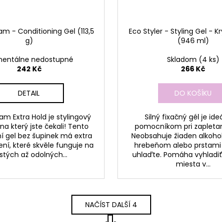
Jam - Conditioning Gel (113,5
Eco Styler - Styling Gel - Kr
g)
(946 ml)
entálne nedostupné
Skladom
(4 ks)
242 Kč
266 Kč
DETAIL
DO KOŠÍKU
Jam Extra Hold je stylingový
Silný fixačný gél je id
na který jste čekali! Tento
pomocníkom pri zapletan
í gel bez šupinek má extra
Neobsahuje žiaden alkoho
ní, které skvěle funguje na
hrebeňom alebo prstami
ustých až odolných...
uhlaďte. Pomáha vyhladiť
miesta v...
NAČÍST DALŠÍ 4
S