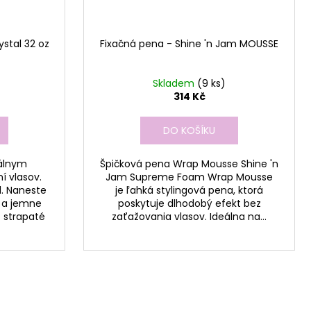
ystal 32 oz
Fixačná pena - Shine 'n Jam MOUSSE
Skladem
(9 ks)
314 Kč
DO KOŠÍKU
eálnym
Špičková pena Wrap Mousse Shine 'n
í vlasov.
Jam Supreme Foam Wrap Mousse
l. Naneste
je ľahká stylingová pena, ktorá
 a jemne
poskytuje dlhodobý efekt bez
 strapaté
zaťažovania vlasov. Ideálna na...