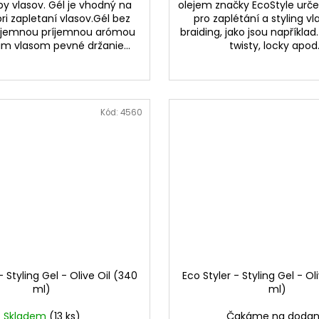
py vlasov. Gél je vhodný na
olejem značky EcoStyle urč
pri zapletaní vlasov.Gél bez
pro zaplétání a styling vl
s jemnou príjemnou arómou
braiding, jako jsou například
m vlasom pevné držanie...
twisty, locky apod..
Kód:
4560
- Styling Gel - Olive Oil (340
Eco Styler - Styling Gel - Ol
ml)
ml)
Skladem
(13 ks)
Čakáme na dodan