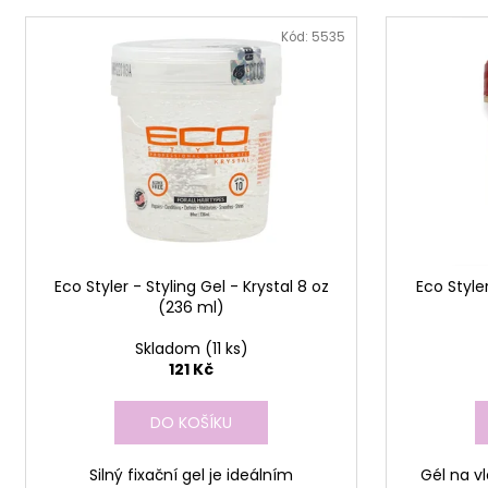
p
V
r
ý
Kód:
5535
o
p
d
i
u
s
k
p
t
r
ů
o
d
u
Eco Styler - Styling Gel - Krystal 8 oz
Eco Styler
k
(236 ml)
t
ů
Skladom
(11 ks)
121 Kč
DO KOŠÍKU
Silný fixační gel je ideálním
Gél na v