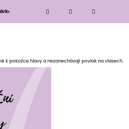
Hledat
Přihlášení
Nákupní
árková edice
Příslušenství k zaplétání
Ko
košík
mné k pokožce hlavy a nezanechávají povlak na vlasech.