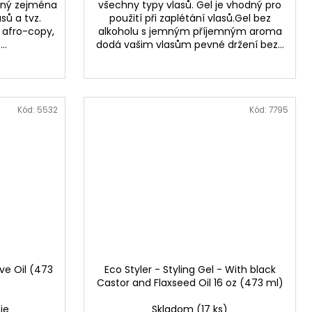
ený zejména
všechny typy vlasů. Gel je vhodný pro
asů a tvz.
použití při zaplétání vlasů.Gel bez
. afro-copy,
alkoholu s jemným příjemným aroma
..
dodá vašim vlasům pevné držení bez...
Kód:
5532
Kód:
7795
ive Oil (473
Eco Styler - Styling Gel - With black
Castor and Flaxseed Oil 16 oz (473 ml)
ie
Skladom
(17 ks)