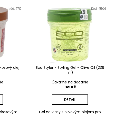
Kód:
7717
Kód:
4506
okosový olej
Eco Styler - Styling Gel - Olive Oil (236
ml)
ie
Čakáme na dodanie
145 Kč
DETAIL
 kokosovým
Gel na vlasy s olivovým olejem pro