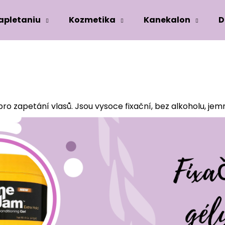
zapletaniu
Kozmetika
Kanekalon
D
Co potřebujete najít?
HLEDAT
ro zapetání vlasů. Jsou vysoce fixační, bez alkoholu, je
Doporučujeme