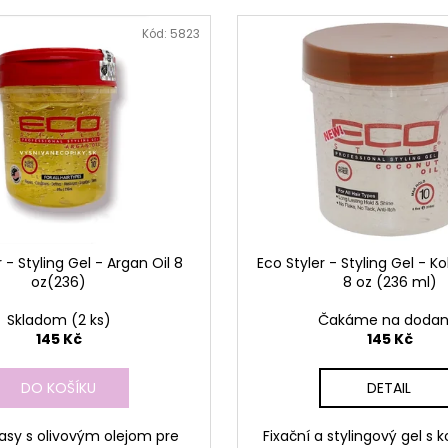
Kód:
5823
 - Styling Gel - Argan Oil 8
Eco Styler - Styling Gel - K
oz(236)
8 oz (236 ml)
Skladom
(2 ks)
Čakáme na dodan
145 Kč
145 Kč
DO KOŠÍKU
DETAIL
lasy s olivovým olejom pre
Fixační a stylingový gel s