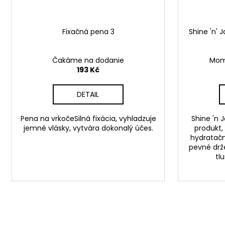
Fixačná pena 3
Shine 'n' 
Čakáme na dodanie
Mom
193 Kč
DETAIL
Pena na vrkočeSilná fixácia, vyhladzuje
Shine 'n 
jemné vlásky, vytvára dokonalý účes.
produkt, 
hydratačn
pevné drže
tl