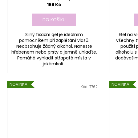
169 Kč
DO KOŠÍKU
Silný fixační gel je ideálním
Gel na v
pomocníkem při zaplétání vlasů.
všechny t
Neobsahuje žádný alkohol. Naneste
použití 
hřebenem nebo prsty a jemně uhlaďte.
alkoholu 
Pomáhá vyhladit střapatá místa v
dodávašim 
jakémkoli...
NOVINKA
NOVINKA
Kód:
7762