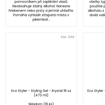
pomocníkem při zaplétání vlasů.
všetky ty
Neobsahuje žádný alkohol. Naneste
použitie 
hřebenem nebo prsty a jemně uhlaďte.
alkoholu 
Pomáhá vyhladit střapatá místa v
dodá vaši
jakémkoli...
Kód:
7268
Eco Styler - Styling Gel - Krystal 16 oz
Eco Styler 
(473 ml)
Skladom
(16 ks)