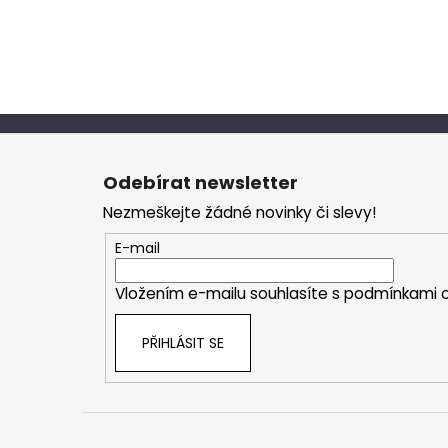
Z
á
Odebírat newsletter
p
Nezmeškejte žádné novinky či slevy!
a
t
E-mail
í
Vložením e-mailu souhlasíte s
podmínkami o
PŘIHLÁSIT SE