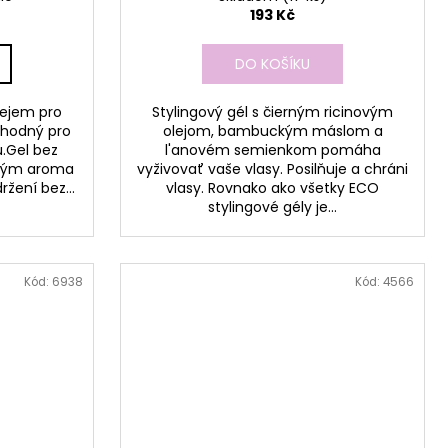
193 Kč
DO KOŠÍKU
lejem pro
Stylingový gél s čierným ricinovým
vhodný pro
olejom, bambuckým máslom a
ů.Gel bez
l'anovém semienkom pomáha
mným aroma
vyživovať vaše vlasy. Posilňuje a chráni
žení bez...
vlasy. Rovnako ako všetky ECO
stylingové gély je...
Kód:
6938
Kód:
4566