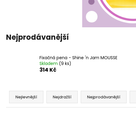
Nejprodávanější
Fixačná pena - Shine 'n Jam MOUSSE
Skladem
(9 ks)
314 Kč
Ř
a
Nejlevnější
Nejdražší
Nejprodávanější
z
e
n
í