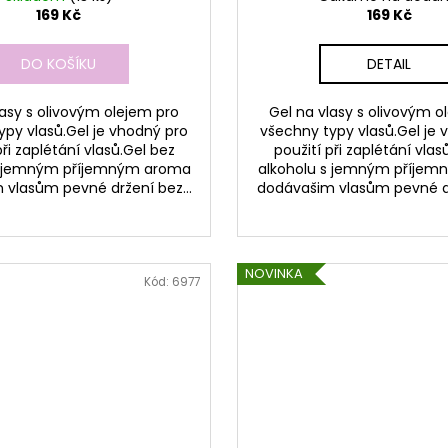
169 Kč
169 Kč
DO KOŠÍKU
DETAIL
lasy s olivovým olejem pro
Gel na vlasy s olivovým o
ypy vlasů.Gel je vhodný pro
všechny typy vlasů.Gel je 
při zaplétání vlasů.Gel bez
použití při zaplétání vlas
s jemným příjemným aroma
alkoholu s jemným příje
vlasům pevné držení bez...
dodávašim vlasům pevné dr
NOVINKA
Kód:
6977