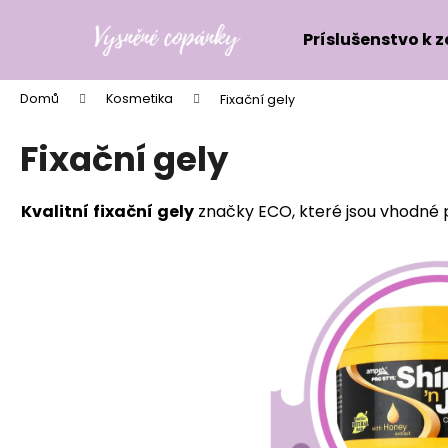
K
Přejít
na
o
Príslušenstvo k 
obsah
Zpět
Zpět
š
do
do
í
Domů
Kosmetika
Fixační gely
k
obchodu
obchodu
Fixační gely
Kvalitní
fixační
gely
značky ECO, které jsou vhodné p