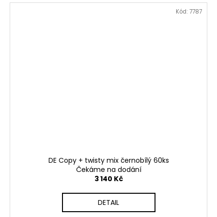
Kód:
7787
DE Copy + twisty mix černobílý 60ks
Čekáme na dodání
3 140 Kč
DETAIL