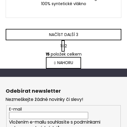
100% syntetické vlákno
NAČÍST DALŠÍ 3
S
1
2
t
O
r
15
položek celkem
v
á
NAHORU
l
n
k
á
o
d
Z
v
a
á
á
c
Odebírat newsletter
n
p
í
í
Nezmeškejte žádné novinky či slevy!
p
a
r
t
E-mail
v
í
k
Vložením e-mailu souhlasíte s
podmínkami
y