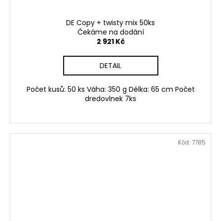
DE Copy + twisty mix 50ks
Čekáme na dodání
2 921 Kč
DETAIL
Počet kusů: 50 ks Váha: 350 g Délka: 65 cm Počet
dredovlnek 7ks
Kód:
7785