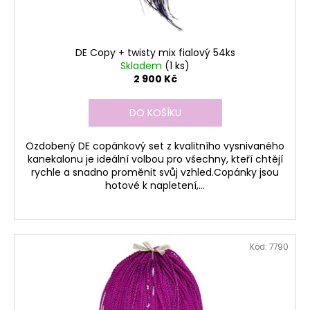
DE Copy + twisty mix fialový 54ks
Skladem
(1 ks)
2 900 Kč
DO KOŠÍKU
Ozdobený DE copánkový set z kvalitního vysnivaného
kanekalonu je ideální volbou pro všechny, kteří chtějí
rychle a snadno proměnit svůj vzhled.Copánky jsou
hotové k napletení,...
Kód:
7790