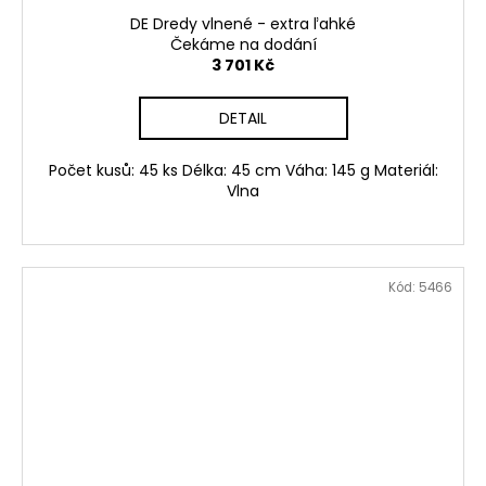
DE Dredy vlnené - extra ľahké
Čekáme na dodání
3 701 Kč
DETAIL
Počet kusů: 45 ks Délka: 45 cm Váha: 145 g Materiál:
Vlna
Kód:
5466