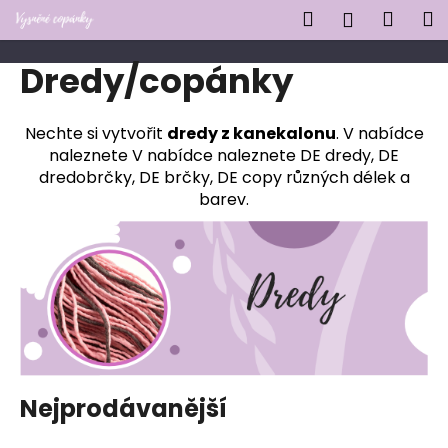
K
Přejít
Hledat
Náku
M
Přihlášen
na
o
obsah
Zpět
Zpět
košík
š
Dredy/copánky
í
C
k
o
Nechte si vytvořit
dredy z kanekalonu
. V nabídce
naleznete V nabídce naleznete DE dredy, DE
p
dredobrčky, DE brčky, DE copy různých délek a
o
barev.
t
ř
e
b
u
j
e
t
Nejprodávanější
e
n