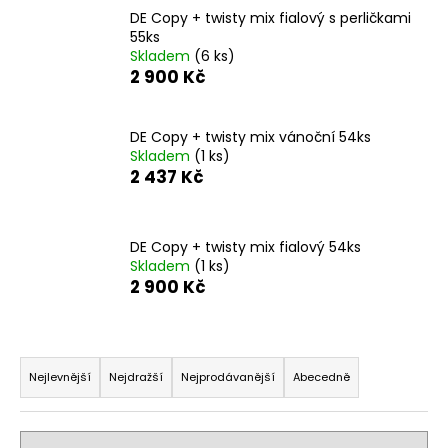
DE Copy + twisty mix fialový s perličkami
a
55ks
j
Skladem
(6 ks)
í
2 900 Kč
t
?
DE Copy + twisty mix vánoční 54ks
Skladem
(1 ks)
2 437 Kč
HLEDAT
DE Copy + twisty mix fialový 54ks
Skladem
(1 ks)
2 900 Kč
D
o
Ř
p
a
Nejlevnější
Nejdražší
Nejprodávanější
Abecedně
o
z
r
u
e