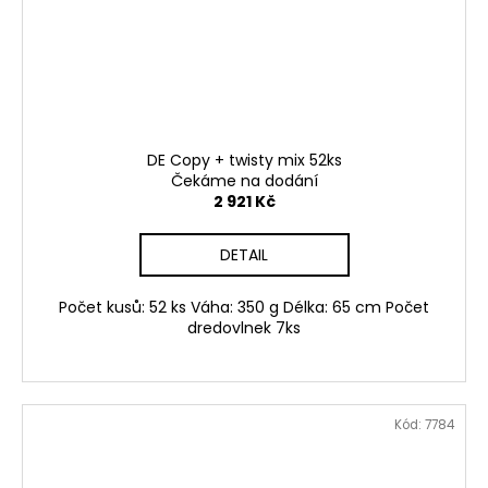
DE Copy + twisty mix 52ks
Čekáme na dodání
2 921 Kč
DETAIL
Počet kusů: 52 ks Váha: 350 g Délka: 65 cm Počet
dredovlnek 7ks
Kód:
7784