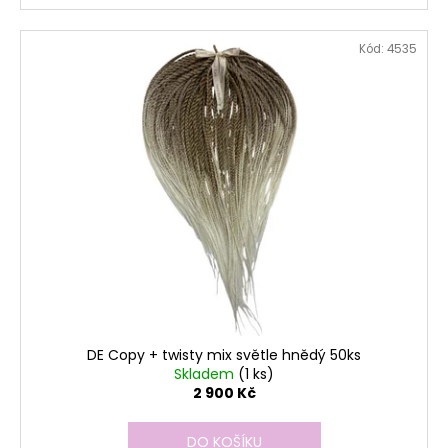
Kód:
4535
DE Copy + twisty mix světle hnědý 50ks
Skladem
(1 ks)
2 900 Kč
DO KOŠÍKU