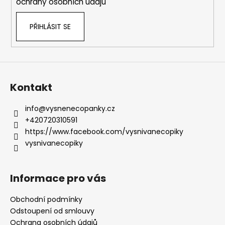
ochrany osobních údajů
v
ý
PŘIHLÁSIT SE
p
i
s
u
Kontakt
info
@
vysnenecopanky.cz
+420720310591
https://www.facebook.com/vysnivanecopiky
vysnivanecopiky
Informace pro vás
Obchodní podmínky
Odstoupení od smlouvy
Ochrana osobních údajů