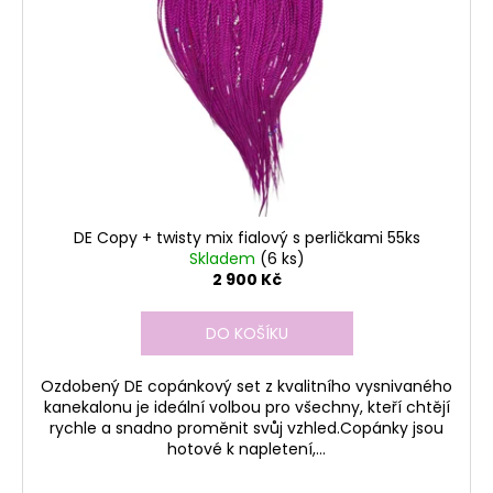
DE Copy + twisty mix fialový s perličkami 55ks
Skladem
(6 ks)
2 900 Kč
DO KOŠÍKU
Ozdobený DE copánkový set z kvalitního vysnivaného
kanekalonu je ideální volbou pro všechny, kteří chtějí
rychle a snadno proměnit svůj vzhled.Copánky jsou
hotové k napletení,...