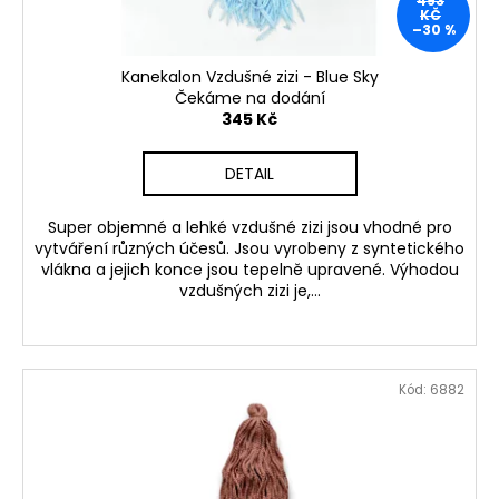
493
k
KČ
–30 %
t
ů
Kanekalon Vzdušné zizi - Blue Sky
Čekáme na dodání
345 Kč
DETAIL
Super objemné a lehké vzdušné zizi jsou vhodné pro
vytváření různých účesů. Jsou vyrobeny z syntetického
vlákna a jejich konce jsou tepelně upravené. Výhodou
vzdušných zizi je,...
Kód:
6882