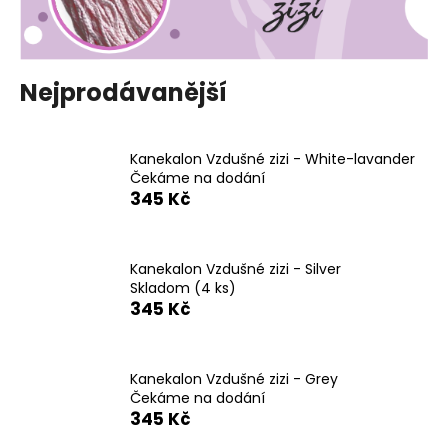
a
j
í
Nejprodávanější
t
?
Kanekalon Vzdušné zizi - White-lavander
Čekáme na dodání
345 Kč
HLEDAT
Kanekalon Vzdušné zizi - Silver
Skladom
(4 ks)
345 Kč
D
o
p
Kanekalon Vzdušné zizi - Grey
o
Čekáme na dodání
r
345 Kč
u