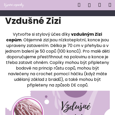
K
Přejít
Hledat
Náku
M
Přihlášen
na
o
obsah
Zpět
Zpět
košík
š
Vzdušné Zizi
í
C
k
o
Vytvořte si stylový účes díky
vzdušným Zizi
copům
. Objemné zizi jsou nízkoteplotní, konce jsou
p
upraveny zatavením. Délka je 70 cm v přehybu a v
o
jednom balení je 50 copů (100 konců). Pro malé děti
t
doporučujeme přestřihnout na polovinu a konce je
ř
třeba zatavit ohněm.
Copíky mohou být připleteny
e
bodově na princip růstu copů, mohou být
b
navlečeny na crochet pomocí háčku (když máte
udělaný základ z braidů), a také mohou být
u
připleteny na způsob DE copů.
j
e
t
e
n