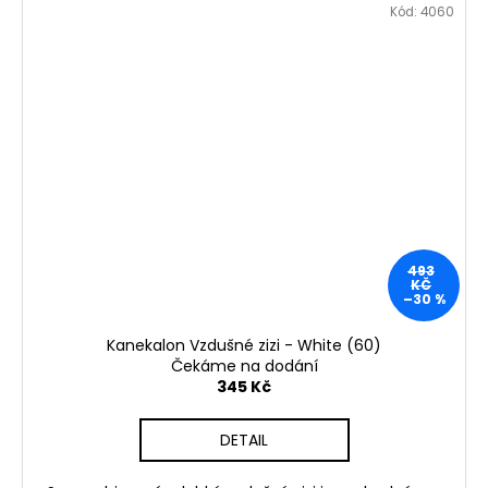
Kód:
4060
493
KČ
–30 %
Kanekalon Vzdušné zizi - White (60)
Čekáme na dodání
345 Kč
DETAIL