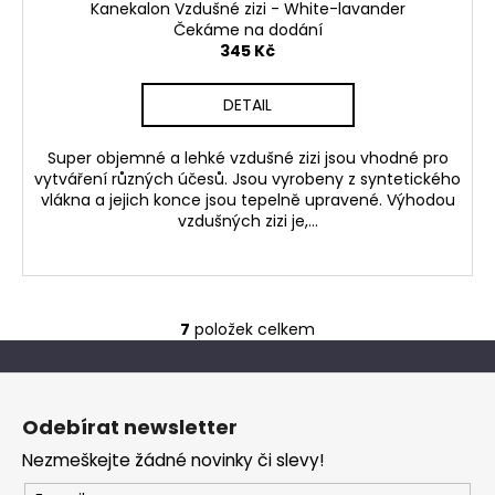
Kanekalon Vzdušné zizi - White-lavander
Čekáme na dodání
345 Kč
DETAIL
Super objemné a lehké vzdušné zizi jsou vhodné pro
vytváření různých účesů. Jsou vyrobeny z syntetického
vlákna a jejich konce jsou tepelně upravené. Výhodou
vzdušných zizi je,...
7
položek celkem
O
v
Z
l
á
á
Odebírat newsletter
d
p
a
Nezmeškejte žádné novinky či slevy!
a
c