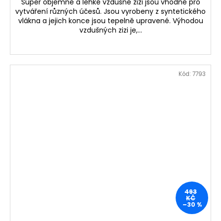
Super objemné a lehké vzdušné zizi jsou vhodné pro
vytváření různých účesů. Jsou vyrobeny z syntetického
vlákna a jejich konce jsou tepelně upravené. Výhodou
vzdušných zizi je,...
Kód:
7793
493
KČ
–30 %