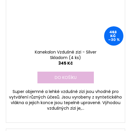
493
KČ
–30 %
Kanekalon Vzdušné zizi - Silver
Skladom
(4 ks)
345 Kč
DO KOŠÍKU
Super objemné a lehké vzdušné zizi jsou vhodné pro
vytváření různých účesů. Jsou vyrobeny z syntetického
vlákna a jejich konce jsou tepelně upravené. Výhodou
vzdušných zizi je,...