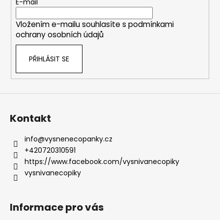
t
E-mail
í
í
p
Vložením e-mailu souhlasíte s
podmínkami
r
ochrany osobních údajů
v
k
PŘIHLÁSIT SE
y
v
ý
p
i
s
Kontakt
u
info
@
vysnenecopanky.cz
+420720310591
https://www.facebook.com/vysnivanecopiky
vysnivanecopiky
Informace pro vás