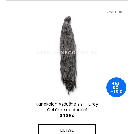
Kód:
6885
493
KČ
–30 %
Kanekalon Vzdušné zizi - Grey
Čekáme na dodání
345 Kč
DETAIL