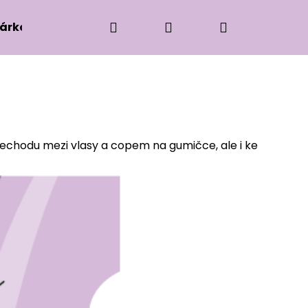
Hledat
Přihlášení
Nákupní
árková edice
Příslušenství k zaplétání
Ko
košík
řechodu mezi vlasy a copem na gumičce, ale i ke