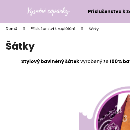
K
Přejít
na
o
Príslušenstvo k 
obsah
Zpět
Zpět
š
do
do
í
Domů
Příslušenství k zaplétání
Šátky
k
obchodu
obchodu
Šátky
Stylový bavlněný šátek
vyrobený ze
100% ba