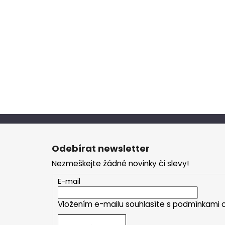
Z
á
Odebírat newsletter
p
Nezmeškejte žádné novinky či slevy!
a
t
E-mail
í
Vložením e-mailu souhlasíte s
podmínkami o