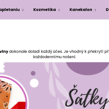
zapletaniu
Kozmetika
Kanekalon
D
Co potřebujete najít?
HLEDAT
vlny
dokonale doladí každý účes. Je vhodný k překrytí p
každodennímu nošení.
Doporučujeme