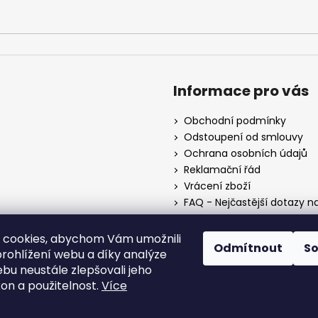
Informace pro vás
Obchodní podmínky
Odstoupení od smlouvy
Ochrana osobních údajů
Reklamační řád
Vrácení zboží
FAQ - Nejčastější dotazy n
Mapa braiderek
Kurz zapletání vlasů
 cookies, abychom Vám umožnili
Odmítnout
S
Blog
rohlížení webu a díky analýze
O nás
bu neustále zlepšovali jeho
Kontakt
kon a použitelnost.
Více