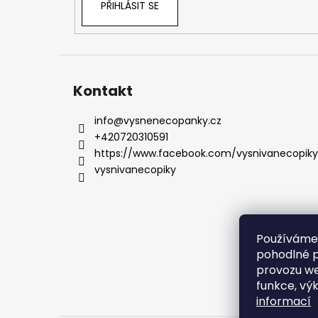
PŘIHLÁSIT SE
Kontakt
info
@
vysnenecopanky.cz
+420720310591
https://www.facebook.com/vysnivanecopiky
vysnivanecopiky
Používáme
pohodlné p
provozu we
funkce, vý
informací