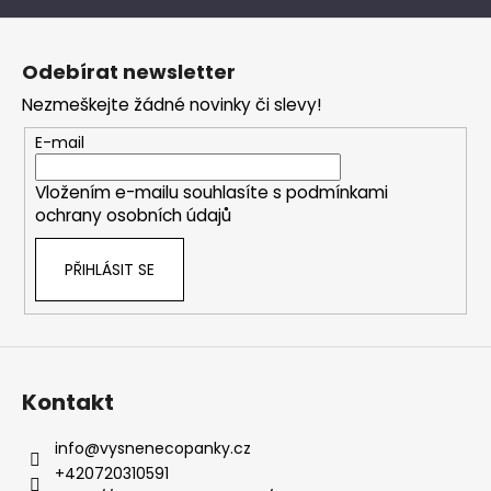
Z
á
Odebírat newsletter
p
Nezmeškejte žádné novinky či slevy!
a
t
E-mail
í
Vložením e-mailu souhlasíte s
podmínkami
ochrany osobních údajů
PŘIHLÁSIT SE
Kontakt
info
@
vysnenecopanky.cz
+420720310591