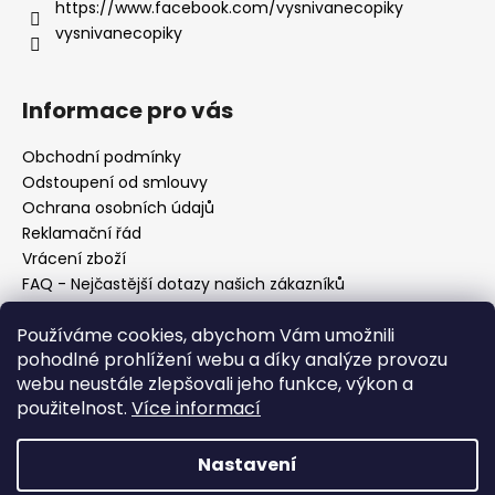
https://www.facebook.com/vysnivanecopiky
vysnivanecopiky
Informace pro vás
Obchodní podmínky
Odstoupení od smlouvy
Ochrana osobních údajů
Reklamační řád
Vrácení zboží
FAQ - Nejčastější dotazy našich zákazníků
Mapa braiderek
Používáme cookies, abychom Vám umožnili
Kurz zapletání vlasů
pohodlné prohlížení webu a díky analýze provozu
Blog
webu neustále zlepšovali jeho funkce, výkon a
O nás
použitelnost.
Více informací
Kontakt
Nastavení
Vytvořil Shoptet