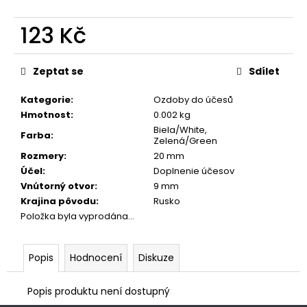
č
u
123 Kč
j
e
Měrná
m
cena:
Zeptat se
Sdílet
e
Kategorie
:
Ozdoby do účesů
Hmotnost
:
0.002 kg
Biela/White,
Farba
:
Zelená/Green
Rozmery
:
20 mm
Účel
:
Doplnenie účesov
Vnútorný otvor
:
9 mm
Krajina pôvodu
:
Rusko
Položka byla vyprodána…
Popis
Hodnocení
Diskuze
Popis produktu není dostupný