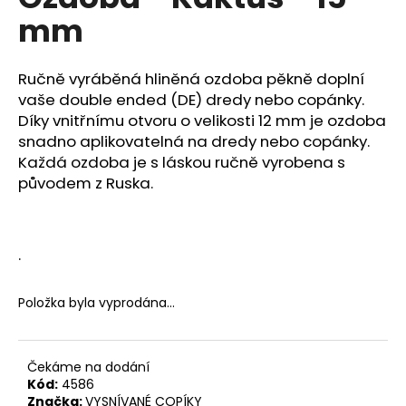
je
a
mm
0,0
z
j
5
í
hvězdiček.
Ručně vyráběná hliněná ozdoba pěkně doplní
t
vaše double ended (DE) dredy nebo copánky.
?
Díky vnitřnímu otvoru o velikosti 12 mm je ozdoba
snadno aplikovatelná na dredy nebo copánky.
Každá ozdoba je s láskou ručně vyrobena s
původem z Ruska.
HLEDAT
.
D
Položka byla vyprodána…
o
p
o
r
Čekáme na dodání
Kód:
4586
u
Značka:
VYSNÍVANÉ COPÍKY