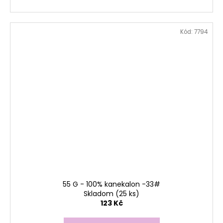
Kód:
7794
55 G - 100% kanekalon -33#
Skladom
(25 ks)
123 Kč