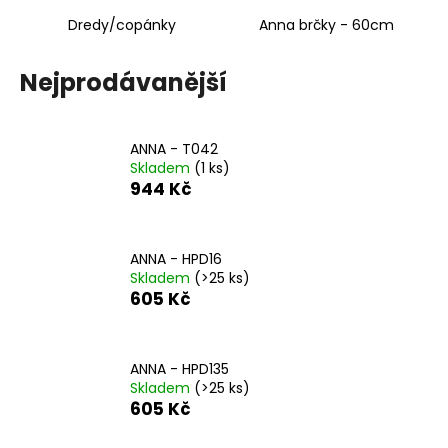
č
u
Dredy/copánky
Anna brčky - 60cm
j
e
Nejprodávanější
m
e
ANNA - T042
Skladem
(1 ks)
944 Kč
ANNA - HPD16
Skladem
(>25 ks)
605 Kč
ANNA - HPD135
Skladem
(>25 ks)
605 Kč