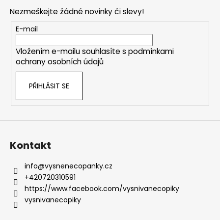
p
í
í
Nezmeškejte žádné novinky či slevy!
p
a
r
t
E-mail
v
í
k
Vložením e-mailu souhlasíte s
podmínkami
y
ochrany osobních údajů
v
ý
PŘIHLÁSIT SE
p
i
s
u
Kontakt
info
@
vysnenecopanky.cz
+420720310591
https://www.facebook.com/vysnivanecopiky
vysnivanecopiky