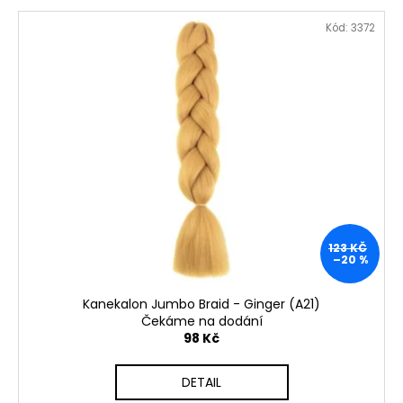
Kód:
3372
123 KČ
–20 %
Kanekalon Jumbo Braid - Ginger (A21)
Čekáme na dodání
98 Kč
DETAIL