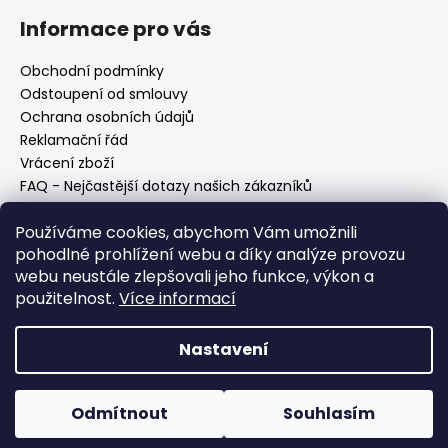
Informace pro vás
Obchodní podmínky
Odstoupení od smlouvy
Ochrana osobních údajů
Reklamační řád
Vrácení zboží
FAQ - Nejčastější dotazy našich zákazníků
Mapa braiderek
Používáme cookies, abychom Vám umožnili
Kurz zapletání vlasů
pohodlné prohlížení webu a díky analýze provozu
Blog
webu neustále zlepšovali jeho funkce, výkon a
O nás
použitelnost.
Více informací
Kontakt
Nastavení
Vytvořil Shoptet
Copyright 2026
Vysněné copánky
. Všechna práva
Odmítnout
Souhlasím
vyhrazena.