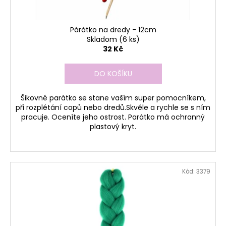
k
t
ů
Párátko na dredy - 12cm
Skladom
(6 ks)
32 Kč
DO KOŠÍKU
Šikovné parátko se stane vaším super pomocníkem,
při rozplétání copů nebo dredů.Skvěle a rychle se s ním
pracuje. Oceníte jeho ostrost. Parátko má ochranný
plastový kryt.
Kód:
3379