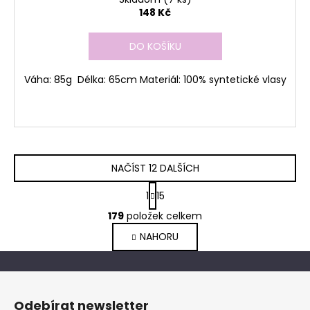
148 Kč
DO KOŠÍKU
Váha: 85g Délka: 65cm Materiál: 100% syntetické vlasy
NAČÍST 12 DALŠÍCH
S
1
15
t
O
r
179
položek celkem
v
á
NAHORU
l
n
k
á
o
d
Z
v
a
á
á
c
Odebírat newsletter
n