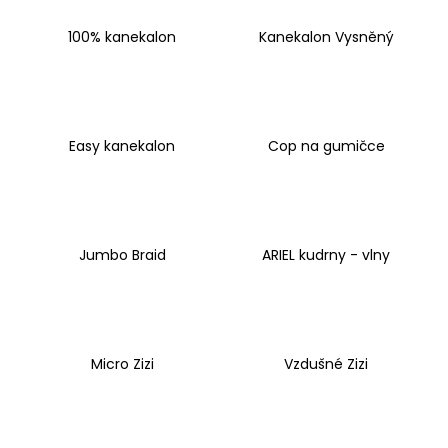
a
100% kanekalon
Kanekalon Vysněný
j
í
t
?
Easy kanekalon
Cop na gumičce
HLEDAT
Jumbo Braid
ARIEL kudrny - vlny
D
o
p
Micro Zizi
Vzdušné Zizi
o
r
u