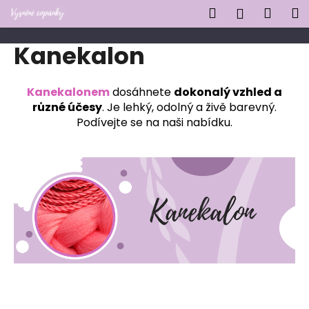
K
Přejít
Hledat
Náku
M
Přihlášen
na
o
obsah
Zpět
Zpět
košík
š
Kanekalon
í
C
k
o
Kanekalonem
dosáhnete
dokonalý vzhled a
různé účesy
. Je lehký, odolný a živě barevný.
p
Podívejte se na naši nabídku.
o
t
ř
e
b
u
j
e
t
e
n