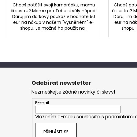
Chceš potěšit svoji kamarádku, mamu
Chceš pot
či sestru? Máme pro Tebe skvělý nápad!
či sestru? 
Daruj jim dárkový poukaz v hodnotě 50
Daruj jim 
eur na nákup v našem "vysněném" e-
eur na ná
shopu. Je možné ho použít na...
shopu. 
Z
á
Odebírat newsletter
p
Nezmeškejte žádné novinky či slevy!
a
t
E-mail
í
Vložením e-mailu souhlasíte s
podmínkami o
PŘIHLÁSIT SE