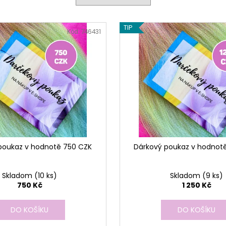
TIP
Kód:
746431
poukaz v hodnotě 750 CZK
Dárkový poukaz v hodnotě
Skladom
(10 ks)
Skladom
(9 ks)
750 Kč
1 250 Kč
DO KOŠÍKU
DO KOŠÍKU