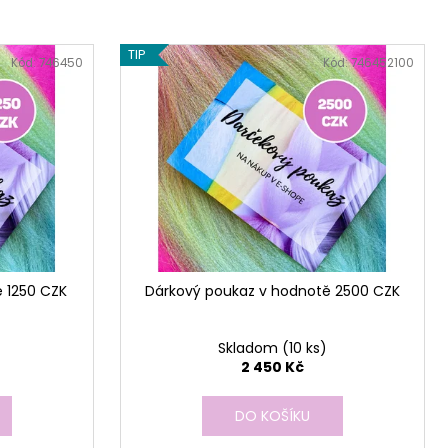
TIP
Kód:
746450
Kód:
746452100
 1250 CZK
Dárkový poukaz v hodnotě 2500 CZK
Skladom
(10 ks)
2 450 Kč
DO KOŠÍKU