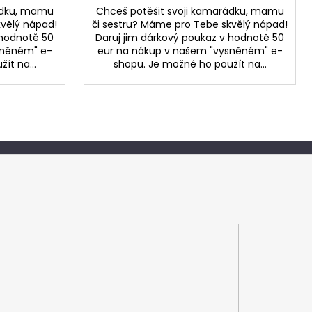
ádku, mamu
Chceš potěšit svoji kamarádku, mamu
kvělý nápad!
či sestru? Máme pro Tebe skvělý nápad!
 hodnotě 50
Daruj jim dárkový poukaz v hodnotě 50
sněném" e-
eur na nákup v našem "vysněném" e-
ít na...
shopu. Je možné ho použít na...