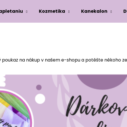
zapletaniu
Kozmetika
Kanekalon
D
Co potřebujete najít?
HLEDAT
ý poukaz na nákup v našem e-shopu a potěšte někoho ze 
Doporučujeme