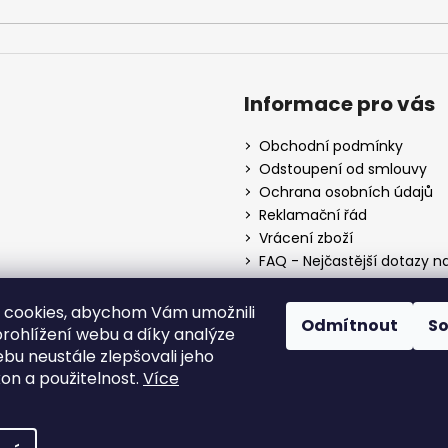
v
ý
p
i
s
Informace pro vás
u
Obchodní podmínky
Odstoupení od smlouvy
Ochrana osobních údajů
Reklamační řád
Vrácení zboží
FAQ - Nejčastější dotazy n
Mapa braiderek
Kurz zapletání vlasů
 cookies, abychom Vám umožnili
Odmítnout
S
Blog
rohlížení webu a díky analýze
O nás
bu neustále zlepšovali jeho
Kontakt
kon a použitelnost.
Více
va vyhrazena.