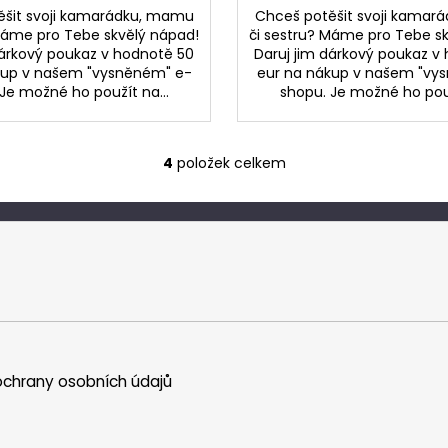
ěšit svoji kamarádku, mamu
Chceš potěšit svoji kamar
Máme pro Tebe skvělý nápad!
či sestru? Máme pro Tebe s
dárkový poukaz v hodnotě 50
Daruj jim dárkový poukaz v
kup v našem "vysněném" e-
eur na nákup v našem "vy
Je možné ho použít na...
shopu. Je možné ho použ
4
položek celkem
O
v
l
á
d
a
c
í
p
r
chrany osobních údajů
v
k
y