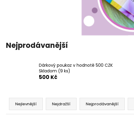
Nejprodávanější
Dárkový poukaz v hodnotě 500 CZK
Skladom
(9 ks)
500 Kč
Ř
a
Nejlevnější
Nejdražší
Nejprodávanější
z
e
n