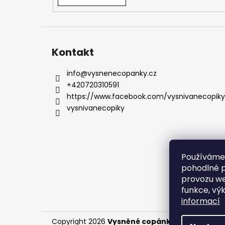
Kontakt
info
@
vysnenecopanky.cz
+420720310591
https://www.facebook.com/vysnivanecopiky
vysnivanecopiky
Používáme
pohodlné p
provozu we
funkce, vý
informací
Copyright 2026
Vysněné copánky
. Všechna prá