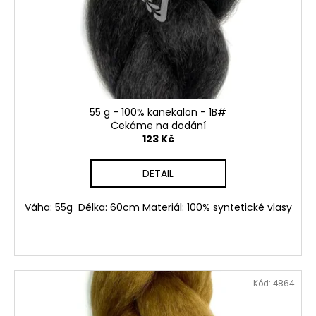
r
ů
o
d
u
k
t
ů
55 g - 100% kanekalon - 1B#
Čekáme na dodání
123 Kč
DETAIL
Váha: 55g Délka: 60cm Materiál: 100% syntetické vlasy
Kód:
4864