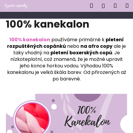
K
Přejít
Hledat
Náku
M
Přihlášen
na
o
obsah
Zpět
Zpět
košík
š
100% kanekalon
í
C
k
o
100% kanekalon
používáme primárně k
pletení
rozpuštěných copánků
nebo
na afro copy
ale je
p
taky vhodný na
pletení boxerských copů
. Je
o
nízkoteplotní, což znamená, že je možné upravit
t
jeho konce horkou vodou. Výhodou 100%
ř
kanekalonu je velká škála barev. Od přirozených až
e
po barevné.
b
u
j
e
t
e
n