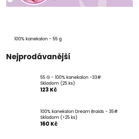
a
j
í
t
?
100% kanekalon - 55 g
Nejprodávanější
HLEDAT
55 G - 100% kanekalon -33#
Skladom
(25 ks)
123 Kč
D
o
p
100% kanekalon Dream Braids - 35#
Skladom
(>25 ks)
o
160 Kč
r
u