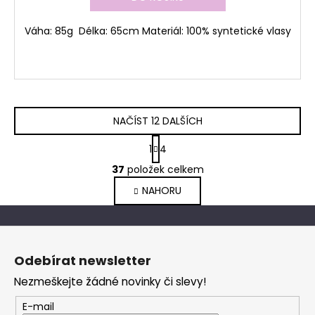
Váha: 85g Délka: 65cm Materiál: 100% syntetické vlasy
NAČÍST 12 DALŠÍCH
S
1
4
t
O
r
37
položek celkem
v
á
NAHORU
l
n
k
á
o
d
Z
v
a
á
á
c
Odebírat newsletter
n
p
í
í
Nezmeškejte žádné novinky či slevy!
p
a
r
t
E-mail