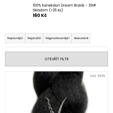
č
u
100% kanekalon Dream Braids - 39#
Skladom
(>25 ks)
j
160 Kč
e
m
e
Ř
a
Nejlevnější
Nejdražší
Nejprodávanější
Abecedně
z
e
n
OTEVŘÍT FILTR
í
p
V
Kód:
5835
r
ý
o
p
d
i
u
s
k
p
t