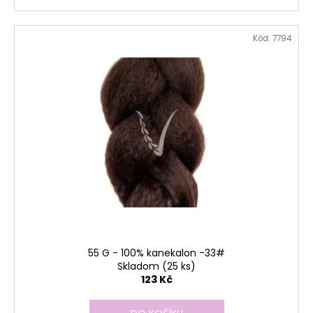
Kód:
7794
55 G - 100% kanekalon -33#
Skladom
(25 ks)
123 Kč