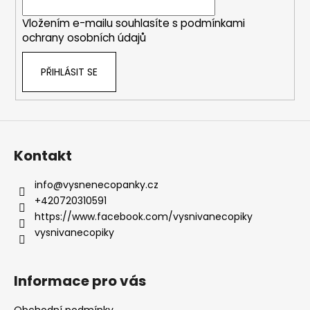
v
í
k
Vložením e-mailu souhlasíte s
podmínkami
y
ochrany osobních údajů
v
ý
PŘIHLÁSIT SE
p
i
s
u
Kontakt
info
@
vysnenecopanky.cz
+420720310591
https://www.facebook.com/vysnivanecopiky
vysnivanecopiky
Informace pro vás
Obchodní podmínky