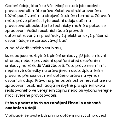
Osobní údaje, které se Vás týkají a které jste poskytli
provozovateli, máte právo získat ve strukturovaném,
běžně používaném a strojově čitelném formátu. Zároveň
máte právo přenést tyto osobní údaje dalšímu
provozovateli, pokud je to technicky možné a pokud se
zpracování Vašich osobních údajů provádí
automatizovanými prostředky (tj. elektronicky), přičemž
osobní údaje se zpracovávají buď
a
, na základě Vašeho souhlasu,
b,
nebo jsou nezbytné k plnění smlouvy, jíž jste smluvní
stranou, nebo k provedení opatření před uzavřením
smlouvy na základě Vaší žádosti. Toto právo nesmí mít
nepříznivé důsledky na práva jiných osob. Uplatněním
práva na přenosnost není dotčeno právo na výmaz
osobních údajů. Právo na přenositelnost se nevztahuje na
zpracování osobních údajů nezbytné pro splnění úkolu
realizovaného ve veřejném zájmu nebo při výkonu veřejné
moci svěřené provozovateli.
Právo podat návrh na zahájení řízení o ochraně
osobních údajů
V případě, že byste byli přímo dotčeni na svých právech