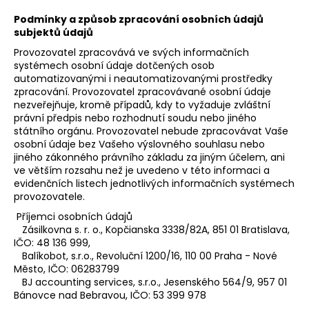
Podmínky a způsob zpracování osobních údajů
subjektů údajů
Provozovatel zpracovává ve svých informačních
systémech osobní údaje dotčených osob
automatizovanými i neautomatizovanými prostředky
zpracování. Provozovatel zpracovávané osobní údaje
nezveřejňuje, kromě případů, kdy to vyžaduje zvláštní
právní předpis nebo rozhodnutí soudu nebo jiného
státního orgánu. Provozovatel nebude zpracovávat Vaše
osobní údaje bez Vašeho výslovného souhlasu nebo
jiného zákonného právního základu za jiným účelem, ani
ve větším rozsahu než je uvedeno v této informaci a
evidenčních listech jednotlivých informačních systémech
provozovatele.
Příjemci osobních údajů
Zásilkovna s. r. o., Kopčianska 3338/82A, 851 01 Bratislava,
IČO: 48 136 999,
Balíkobot, s.r.o., Revoluční 1200/16, 110 00 Praha - Nové
Město, IČO: 06283799
BJ accounting services, s.r.o., Jesenského 564/9, 957 01
Bánovce nad Bebravou, IČO: 53 399 978