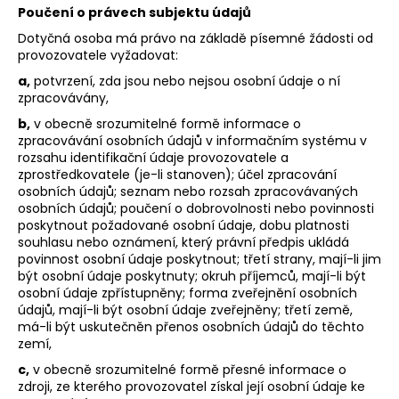
č
Poučení o právech subjektu údajů
u
Dotyčná osoba má právo na základě písemné žádosti od
j
provozovatele vyžadovat:
e
m
a,
potvrzení, zda jsou nebo nejsou osobní údaje o ní
e
zpracovávány,
b,
v obecně srozumitelné formě informace o
zpracovávání osobních údajů v informačním systému v
rozsahu identifikační údaje provozovatele a
zprostředkovatele (je-li stanoven); účel zpracování
osobních údajů; seznam nebo rozsah zpracovávaných
osobních údajů; poučení o dobrovolnosti nebo povinnosti
poskytnout požadované osobní údaje, dobu platnosti
souhlasu nebo oznámení, který právní předpis ukládá
povinnost osobní údaje poskytnout; třetí strany, mají-li jim
být osobní údaje poskytnuty; okruh příjemců, mají-li být
osobní údaje zpřístupněny; forma zveřejnění osobních
údajů, mají-li být osobní údaje zveřejněny; třetí země,
má-li být uskutečněn přenos osobních údajů do těchto
zemí,
c,
v obecně srozumitelné formě přesné informace o
zdroji, ze kterého provozovatel získal její osobní údaje ke