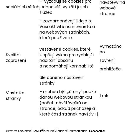
- vyžadují se cookies pro
návštěvy na
sociálních sítích
jednodušší využití jejich
webové
služeb
stránce
- zaznamenávají údaje o
Vaší aktivitě na internetu a
na webových stránkách,
které používáte
Vymazáno
vestavěné cookies, které
po
Kvalitní
zlepšují výkon pro rychlejší
zobrazení
načítání obsahu
zavření
a napomáhají kompabilitě
prohlížeče
dle daného nastavení
stránky
- mohou být ,,čteny" pouze
Vlastníka
1 rok
danou webovou stránkou
stránky
(počet návštěvníků na
stránce, odkud přicházejí a
které části stránek navštívili)
Provozovatel využívá reklamní program
Google