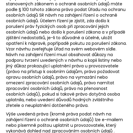
stanovených zákonem o ochraně osobních údajů máte
podle § 100 tohoto zákona právo podat Úřadu na ochranu
osobních údajů SR návrh na zahájení řízení o ochraně
osobních údajů. Účelem řízení je zjistit, zda došlo k
porušení práv fyzických osob při zpracování jejich
osobních údajů nebo došlo k porušení zákona a v případě
zjištění nedostatků, je-li to důvodné a účelné, uložit
opatření k nápravě, popřípadě pokutu za porušení zákona.
Vzor návrhu zveřejňuje Úřad na svém webovém sídle.
Návrh na zahájení řízení musí obsahovat důkazy na
podporu tvrzení uvedených v návrhu a kopii listiny nebo
jiný důkaz prokazující uplatnění práva u provozovatele
(právo na přístup k osobním údajům, právo požadovat
opravu osobních údajů, právo na vymazání nebo
omezení zpracování osobních údajů, právo namítat
zpracování osobních údajů, právo na přenosnost
osobních údajů), pokud si takové právo dotyčná osoba
uplatnila, nebo uvedení důvodů hodných zvláštního
zřetele o neuplatnění dotčeného práva.
Výše uvedená práva (kromě práva podat návrh na
zahájení řízení o ochraně osobních údajů) lze e-mailem
nebo písemně poštou uplatnit u provozovatele, který
vykonává dohled nad zpracováním osobních údajů .