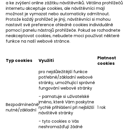
a ke zvýšení online zážitku návštěvníků. Většina prohlížečů
internetu akceptuje cookies, ale návštěvníci mají
možnost je vymazat nebo automaticky odmítnout.
Protože každý prohlížeč je jiný, návštěvníci si mohou
nastavit své preference ohledně cookies individuálně
pomocí panelu nástrojů prohlížeče. Pokud se rozhodnete
neakceptovat cookies, nebudete moci používat některé
funkce na naší webové stránce.
Platnost
Typ cookies
Využití
cookies
pro nejdůležitější funkce
potřebné/základní webové
stránky, umožňující správné
fungování webové stránky
- pamatuje si uživatelské
jméno, které Vám poskytne
Bezpodmínečně
rychlé přihlášení při nejbližší
1 rok
nutné/základní
návštěvě stránky
- tyto cookies o Vás
neshromažďují žádné