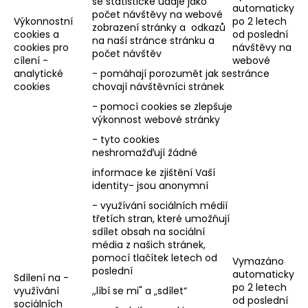
se statistické údaje jako
automaticky
počet návštěvy na webové
Výkonnostní
po 2 letech
zobrazení stránky a odkazů
cookies a
od poslední
na naší stránce stránku a
cookies pro
návštěvy na
počet návštěv
cílení -
webové
analytické
- pomáhají porozumět jak se
stránce
cookies
chovají návštěvníci stránek
- pomocí cookies se zlepšuje
výkonnost webové stránky
- tyto cookies
neshromažďují žádné
informace ke zjištění Vaší
identity- jsou anonymní
- využívání sociálních médií
třetích stran, které umožňují
sdílet obsah na sociální
média z našich stránek,
pomocí tlačítek letech od
Vymazáno
poslední
automaticky
Sdílení na -
po 2 letech
využívání
,,líbí se mi" a „sdílet“
od poslední
sociálních