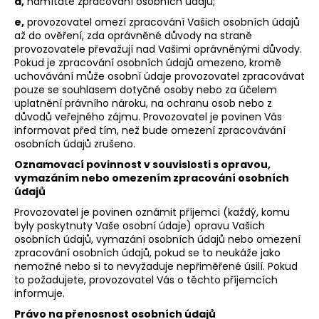
d,
namítáte zpracování osobních údajů;
e,
provozovatel omezí zpracování Vašich osobních údajů
až do ověření, zda oprávněné důvody na straně
provozovatele převažují nad Vašimi oprávněnými důvody.
Pokud je zpracování osobních údajů omezeno, kromě
uchovávání může osobní údaje provozovatel zpracovávat
pouze se souhlasem dotyčné osoby nebo za účelem
uplatnění právního nároku, na ochranu osob nebo z
důvodů veřejného zájmu. Provozovatel je povinen Vás
informovat před tím, než bude omezení zpracovávání
osobních údajů zrušeno.
Oznamovací povinnost v souvislosti s opravou,
vymazáním nebo omezením zpracování osobních
údajů
Provozovatel je povinen oznámit příjemci (každý, komu
byly poskytnuty Vaše osobní údaje) opravu Vašich
osobních údajů, vymazání osobních údajů nebo omezení
zpracování osobních údajů, pokud se to neukáže jako
nemožné nebo si to nevyžaduje nepřiměřené úsilí. Pokud
to požadujete, provozovatel Vás o těchto příjemcích
informuje.
Právo na přenosnost osobních údajů