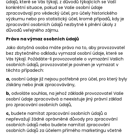
údajů, které se Vás týkají, z důvodů týkajících se Vaší
konkrétní situace, pokud se Vaše osobní údaje
zpracovávají pro vědecký účel, pro účely historického
výzkumu nebo pro statistický účel, kromě případů, kdy je
zpracování osobních údajů nezbytné k plnění úkoly z
důvodů veřejného zájmu.
Právo na výmaz osobních údajů
Jako dotyčná osoba máte právo na to, aby provozovatel
bez zbytečného odkladu vymazal osobní údaje, které se
Vás týkají. Požádáte-li provozovatele o vymazání Vašich
osobních údajů, provozovatel je povinen je vymazat v
těchto případech:
a,
osobní údaje již nejsou potřebné pro účel, pro který byly
získány nebo jinak zpracovávány,
b,
odvoláte souhlas, na jehož základě provozovatel Vaše
osobní údaje zpracovává a neexistuje jiný právní základ
pro zpracování osobních údajů,
c,
budete namítat zpracování osobních údajů a
nepřevažují žádné oprávněné důvody pro zpracování
osobních údajů nebo budete namítat zpracování
osobních údajů za účelem přímého marketingu včetně