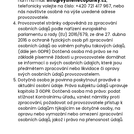
nám na mail:
info@vysnenecopanky.cz
,
a
telefonicky volejte na číslo: +420 721 417 967, nebo
nás navštivte osobně na výše uvedené adrese
j
provozovatele.
í
Provozovatel stránky odpovědná za zpracování
osobních údajů podle nařízení evropského
t
parlamentu a rady (EU) 2016/679, ze dne 27. dubna
?
2016 o ochraně fyzických osob při zpracování
osobních údajů ao volném pohybu takových údajů,
(dále jen GDPR) Dotčená osoba má právo se na
základě písemné žádosti u provozovatele domáhat
se informací o svých osobních údajích, které jsou
předmětem zpracování nebo likvidace či opravy
HLEDAT
svých osobních údajů provozovatelem.
Dotyčná osoba je povinna poskytnout pravdivé a
aktuální osobní údaje. Práva subjektu údajů upravuje
kapitola 3 GDPR. Dotčená osoba má právo: podat
D
stížnost Kontrolnímu úřadu, vznést námitky proti
o
zpracování, požadovat od provozovatele přístup k
p
osobním údajům týkajícím se dotyčné osoby, na
opravu nebo vymazání nebo omezení zpracování
o
osobních údajů, jakož i právo na přenosnost údajů.
r
u