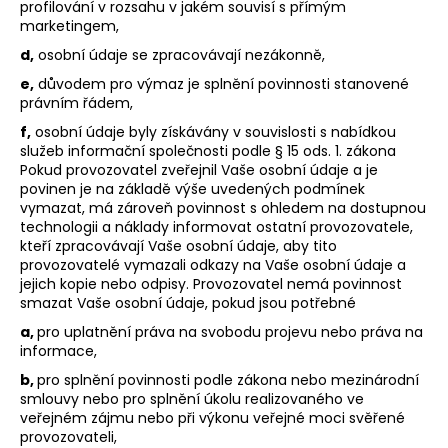
profilování v rozsahu v jakém souvisí s přímým
marketingem,
d,
osobní údaje se zpracovávají nezákonně,
e,
důvodem pro výmaz je splnění povinnosti stanovené
právním řádem,
f,
osobní údaje byly získávány v souvislosti s nabídkou
služeb informační společnosti podle § 15 ods. 1. zákona
Pokud provozovatel zveřejnil Vaše osobní údaje a je
povinen je na základě výše uvedených podmínek
vymazat, má zároveň povinnost s ohledem na dostupnou
technologii a náklady informovat ostatní provozovatele,
kteří zpracovávají Vaše osobní údaje, aby tito
provozovatelé vymazali odkazy na Vaše osobní údaje a
jejich kopie nebo odpisy. Provozovatel nemá povinnost
smazat Vaše osobní údaje, pokud jsou potřebné
a,
pro uplatnění práva na svobodu projevu nebo práva na
informace,
b,
pro splnění povinnosti podle zákona nebo mezinárodní
smlouvy nebo pro splnění úkolu realizovaného ve
veřejném zájmu nebo při výkonu veřejné moci svěřené
provozovateli,