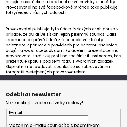
na jejich nástěnku na facebooku své novinky a nabídky.
Provozovatel na své facebookové stránce také publikuje
fotky/videa z různých událostí.
Provozovatel publikuje tyto údaje fyzických osob pouze v
případě, že byl dříve získán jejich písemný souhlas. Další
informace o správě údajů z facebookové stránky
naleznete v příručce a pravidlech pro ochranu osobních
údajů na
www.facebook.com
. Za účelem prezentace má
provozovatel také svůj profil na sociální síti Instagram, kde
prezentuje spolu s popisem fotky z vybraných zakázek.
Klepnutím na "sledovat" souhlasíte se zobrazováním
fotografii zveřejněných provozovatelem.
Z
á
Odebírat newsletter
p
Nezmeškejte žádné novinky či slevy!
a
t
E-mail
í
Vložením e-mailu souhlasíte s
podmínkami