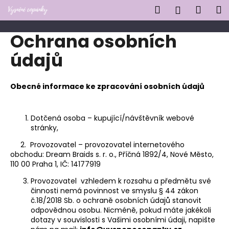
K
Přejít
Hledat
Náku
M
Přihlášen
na
o
obsah
Zpět
Zpět
košík
š
Ochrana osobních
í
C
údajů
k
o
p
Obecné informace ke zpracování osobních údajů
o
t
Dotčená osoba – kupující/návštěvník webové
ř
stránky,
e
2. Provozovatel – provozovatel internetového
b
obchodu: Dream Braids s. r. o.,
Příčná 1892/4, Nové Město,
u
110 00 Praha 1,
IČ:
14177919
j
Provozovatel vzhledem k rozsahu a předmětu své
e
činnosti nemá povinnost ve smyslu § 44 zákon
t
č.18/2018 Sb. o ochraně osobních údajů stanovit
odpovědnou osobu. Nicméně, pokud máte jakékoli
e
dotazy v souvislosti s Vašimi osobními údaji, napište
n