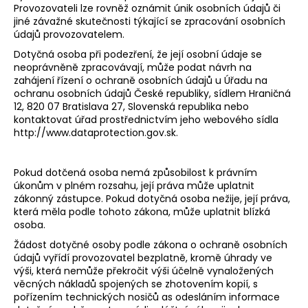
Provozovateli lze rovněž oznámit únik osobních údajů či
jiné závažné skutečnosti týkající se zpracování osobních
údajů provozovatelem.
Dotyčná osoba při podezření, že její osobní údaje se
neoprávněně zpracovávají, může podat návrh na
zahájení řízení o ochraně osobních údajů u Úřadu na
ochranu osobních údajů České republiky, sídlem Hraničná
12, 820 07 Bratislava 27, Slovenská republika nebo
kontaktovat úřad prostřednictvím jeho webového sídla
http://www.dataprotection.gov.sk
.
Pokud dotčená osoba nemá způsobilost k právním
úkonům v plném rozsahu, její práva může uplatnit
zákonný zástupce. Pokud dotyčná osoba nežije, její práva,
která měla podle tohoto zákona, může uplatnit blízká
osoba.
Žádost dotyčné osoby podle zákona o ochraně osobních
údajů vyřídí provozovatel bezplatně, kromě úhrady ve
výši, která nemůže překročit výši účelně vynaložených
věcných nákladů spojených se zhotovením kopií, s
pořízením technických nosičů as odesláním informace