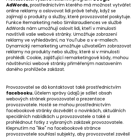
AdWords,
prostřednictvím kterého má možnost vytvářet
online reklamy a oslovovat lidi právě tehdy, když se
zajímají o produkty a služby, které provozovatel poskytuje.
Funkce Remarketing nebo Similaraudiences ve službě
AdWords nám umožňují oslovit lidi, kteří v minulosti
navštívili vaše webové stránky. Umožňuje zobrazení
reklamy ve vyhledávání, na YouTube a v e-mailech.
Dynamický remarketing umožňuje uživatelům zobrazovat
reklamy na produkty nebo služby, které si v minulosti
prohlédli. Cookie, zajišťující remarketingové kódy, mohou
návštěvníci webové stránky přiměřeným nastavením
daného prohlížeče zakázat.
Provozovatel se dá kontaktovat také prostřednictvím
facebooku.
Účelem správy údajů je sdílet obsah
webových stránek provozovatel a prezentace
provozovatele. Hosté se mohou prostřednictvím
facebookové stránky dozvědět o novinkách, aktuálních
speciálních nabídkách u provozovatele a také si
prohlédnout fotky z vybraných zakázek provozovatele.
Klepnutím na "like" na facebookové stránce
provozovatele souhlasí subjekty, aby provozovatel zavěsil