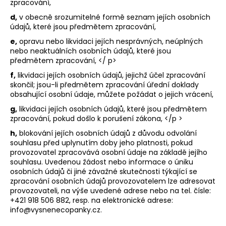
zpracování,
d,
v obecně srozumitelné formě seznam jejích osobních
údajů, které jsou předmětem zpracování,
e,
opravu nebo likvidaci jejích nesprávných, neúplných
nebo neaktuálních osobních údajů, které jsou
předmětem zpracování,
</ p>
f,
likvidaci jejích osobních údajů, jejichž účel zpracování
skončil; jsou-li předmětem zpracování úřední doklady
obsahující osobní údaje, můžete požádat o jejich vrácení,
g,
likvidaci jejích osobních údajů, které jsou předmětem
zpracování, pokud došlo k porušení zákona,
</p >
h,
blokování jejích osobních údajů z důvodu odvolání
souhlasu před uplynutím doby jeho platnosti, pokud
provozovatel zpracovává osobní údaje na základě jejího
souhlasu. Uvedenou žádost nebo informace o úniku
osobních údajů či jiné závažné skutečnosti týkající se
zpracování osobních údajů provozovatelem lze adresovat
provozovateli, na výše uvedené adrese nebo na tel. čísle:
+421 918 506 882, resp. na elektronické adrese:
info@vysnenecopanky.cz.