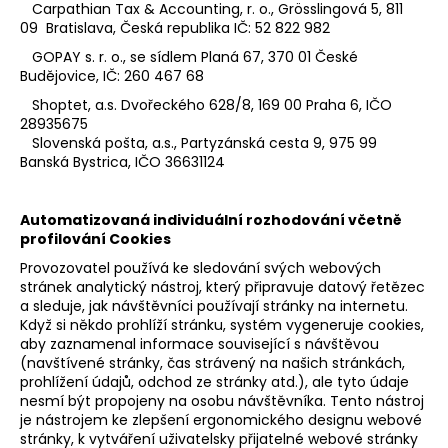
Carpathian Tax & Accounting, r. o., Grösslingová 5, 811
09 Bratislava, Česká republika IČ: 52 822 982
GOPAY s. r. o., se sídlem Planá 67, 370 01 České
Budějovice, IČ: 260 467 68
Shoptet, a.s. Dvořeckého 628/8, 169 00 Praha 6, IČO
28935675
Slovenská pošta, a.s., Partyzánská cesta 9, 975 99
Banská Bystrica, IČO 36631124
Automatizovaná individuální rozhodování včetně
profilování Cookies
Provozovatel používá ke sledování svých webových
stránek analytický nástroj, který připravuje datový řetězec
a sleduje, jak návštěvníci používají stránky na internetu.
Když si někdo prohlíží stránku, systém vygeneruje cookies,
aby zaznamenal informace související s návštěvou
(navštívené stránky, čas strávený na našich stránkách,
prohlížení údajů, odchod ze stránky atd.), ale tyto údaje
nesmí být propojeny na osobu návštěvníka. Tento nástroj
je nástrojem ke zlepšení ergonomického designu webové
stránky, k vytváření uživatelsky přijatelné webové stránky