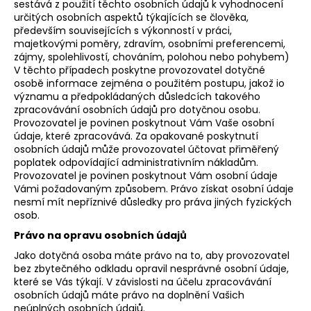
sestává z použití těchto osobních údajů k vyhodnocení
určitých osobních aspektů týkajících se člověka,
především souvisejících s výkonností v práci,
majetkovými poměry, zdravím, osobními preferencemi,
zájmy, spolehlivostí, chováním, polohou nebo pohybem)
V těchto případech poskytne provozovatel dotyčné
osobě informace zejména o použitém postupu, jakož io
významu a předpokládaných důsledcích takového
zpracovávání osobních údajů pro dotyčnou osobu.
Provozovatel je povinen poskytnout Vám Vaše osobní
údaje, které zpracovává. Za opakované poskytnutí
osobních údajů může provozovatel účtovat přiměřený
poplatek odpovídající administrativním nákladům.
Provozovatel je povinen poskytnout Vám osobní údaje
Vámi požadovaným způsobem. Právo získat osobní údaje
nesmí mít nepříznivé důsledky pro práva jiných fyzických
osob.
Právo na opravu osobních údajů
Jako dotyčná osoba máte právo na to, aby provozovatel
bez zbytečného odkladu opravil nesprávné osobní údaje,
které se Vás týkají. V závislosti na účelu zpracovávání
osobních údajů máte právo na doplnění Vašich
neúplných osobních údajů.