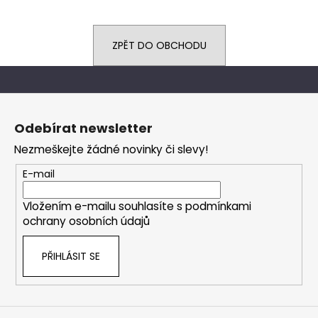
a
j
ZPĚT DO OBCHODU
í
t
?
Z
á
Odebírat newsletter
p
Nezmeškejte žádné novinky či slevy!
a
HLEDAT
t
E-mail
í
Vložením e-mailu souhlasíte s
podmínkami
ochrany osobních údajů
D
o
p
PŘIHLÁSIT SE
o
r
u