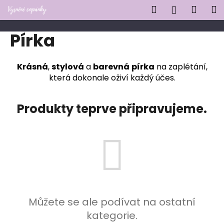
K
Přejít
Hledat
Náku
M
Přihlášen
na
o
obsah
Zpět
Zpět
košík
š
Pírka
í
C
k
o
Krásná
,
stylová
a
barevná
pírka
na zaplétání,
která dokonale oživí každý účes.
p
o
t
Produkty teprve připravujeme.
ř
e
b
u
j
e
t
Můžete se ale podívat na ostatní
e
kategorie.
n