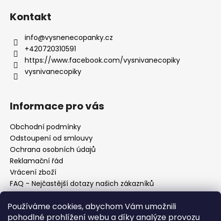
č
u
Kontakt
j
e
info
@
vysnenecopanky.cz
m
+420720310591
e
https://www.facebook.com/vysnivanecopiky
vysnivanecopiky
Informace pro vás
Obchodní podmínky
Odstoupení od smlouvy
Ochrana osobních údajů
Reklamační řád
Vrácení zboží
FAQ - Nejčastější dotazy našich zákazníků
Mapa braiderek
Používáme cookies, abychom Vám umožnili
Kurz zapletání vlasů
pohodlné prohlížení webu a díky analýze provozu
Blog