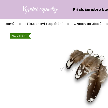
K
Přejít
na
o
Príslušenstvo k 
obsah
Zpět
Zpět
š
do
do
í
Domů
Příslušenství k zaplétání
Ozdoby do účesů
k
obchodu
obchodu
NOVINKA