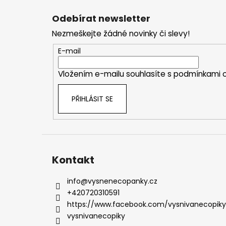
á
Odebírat newsletter
p
Nezmeškejte žádné novinky či slevy!
a
t
E-mail
í
Vložením e-mailu souhlasíte s
podmínkami o
PŘIHLÁSIT SE
Kontakt
info
@
vysnenecopanky.cz
+420720310591
https://www.facebook.com/vysnivanecopiky
vysnivanecopiky