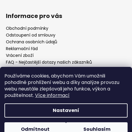
Informace pro vás
Obchodní podmínky
Odstoupení od smlouvy
Ochrana osobních údajů
Reklamační řád
Vrácení zboží
FAQ - Nejčastější dotazy našich zákazníků
Mapa braiderek
Používáme cookies, abychom Vám umožnili
Kurz zapletání vlasů
pohodlné prohlížení webu a díky analýze provozu
Blog
webu neustále zlepšovali jeho funkce, výkon a
O nás
použitelnost.
Více informací
Kontakt
Nastavení
Vytvořil Shoptet
Copyright 2026
Vysněné copánky
. Všechna práva
Odmítnout
Souhlasím
vyhrazena.