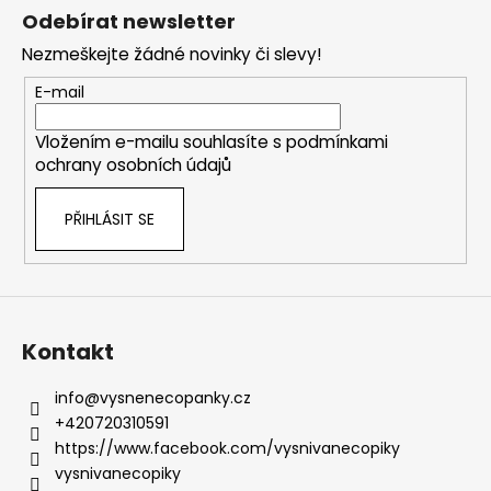
á
Odebírat newsletter
p
Nezmeškejte žádné novinky či slevy!
a
t
E-mail
í
Vložením e-mailu souhlasíte s
podmínkami
ochrany osobních údajů
PŘIHLÁSIT SE
Kontakt
info
@
vysnenecopanky.cz
+420720310591
https://www.facebook.com/vysnivanecopiky
vysnivanecopiky