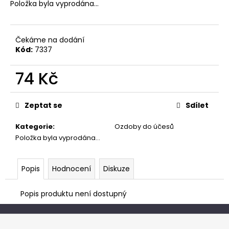
č
Položka byla vyprodána…
u
j
e
Čekáme na dodání
m
Kód:
7337
e
74 Kč
Měrná
cena:
Zeptat se
Sdílet
Kategorie
:
Ozdoby do účesů
Položka byla vyprodána…
Popis
Hodnocení
Diskuze
Popis produktu není dostupný
Z