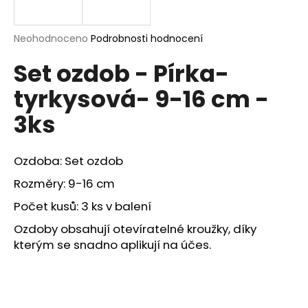
a
j
Průměrné
Neohodnoceno
Podrobnosti hodnocení
í
hodnocení
Set ozdob - Pírka-
produktu
t
je
?
tyrkysová- 9-16 cm -
0,0
z
3ks
5
hvězdiček.
Ozdoba: Set ozdob
HLEDAT
Rozměry: 9-16 cm
Počet kusů: 3 ks v balení
D
Ozdoby obsahují otevíratelné kroužky, díky
o
kterým se snadno aplikují na účes.
p
o
r
u