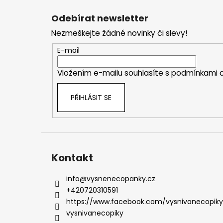
á
Odebírat newsletter
p
Nezmeškejte žádné novinky či slevy!
a
t
E-mail
í
Vložením e-mailu souhlasíte s
podmínkami o
PŘIHLÁSIT SE
Kontakt
info
@
vysnenecopanky.cz
+420720310591
https://www.facebook.com/vysnivanecopiky
vysnivanecopiky