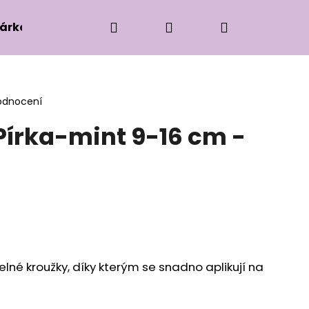
Hledat
Přihlášení
Nákupní
árková edice
Příslušenství k zaplétání
Ko
košík
odnocení
Pírka-mint 9-16 cm -
lné kroužky, díky kterým se snadno aplikují na