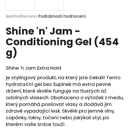
a
j
Průměrné
Neohodnoceno
Podrobnosti hodnocení
í
hodnocení
Shine 'n' Jam -
produktu
t
je
?
Conditioning Gel (454
0,0
z
g)
5
hvězdiček.
Shine 'n Jam Extra Hold
HLEDAT
je stylingový produkt, na který jste čekali! Tento
hydratační gel bez šupinek má extra pevné
držení, které skvěle funguje na tlustých až
D
odolných vlasech. Obohaceno o výtažek z medu,
o
který pomáhá posilovat vlasy a dodává jim
p
zdravě vypadající lesk. Skvělé pro jemné vlny,
o
copánky, lokny, točení nebo jakýkoli styl, po
r
u
kterém vaše srdce touží.