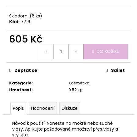
č
u
j
Skladom
(6 ks)
e
Kód:
7716
m
e
605 Kč
Měrná
DO KOŠÍKU
cena:
Zeptat se
Sdílet
Kategorie
:
Kosmetika
Hmotnost
:
0.52 kg
Popis
Hodnocení
Diskuze
Návod k použití: Naneste na mokré nebo suché
vlasy. Aplikujte požadované množství přes vlasy a
stylujte.