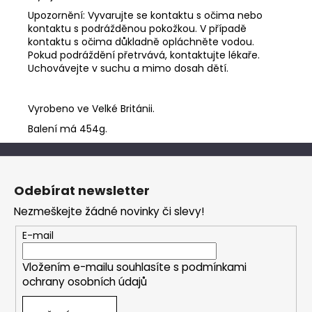
Upozornění: Vyvarujte se kontaktu s očima nebo
kontaktu s podrážděnou pokožkou. V případě
kontaktu s očima důkladně opláchněte vodou.
Pokud podráždění přetrvává, kontaktujte lékaře.
Uchovávejte v suchu a mimo dosah dětí.
Vyrobeno ve Velké Británii.
Balení má 454g.
Z
á
Odebírat newsletter
p
Nezmeškejte žádné novinky či slevy!
a
t
E-mail
í
Vložením e-mailu souhlasíte s
podmínkami
ochrany osobních údajů