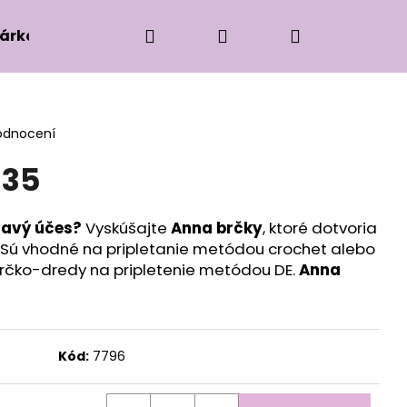
Hledat
Přihlášení
Nákupní
árková edice
Příslušenství k zaplétání
Ko
košík
odnocení
135
ravý účes?
Vyskúšajte
Anna brčky
, ktoré
dotvoria
 Sú vhodné na pripletanie metódou crochet alebo
 brčko-dredy na pripletenie metódou DE.
Anna
Kód:
7796