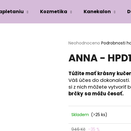
zapletaniu
Kozmetika
Kanekalon
D
Co potřebujete najít?
Průměrné
Neohodnoceno
Podrobnosti h
hodnocení
ANNA - HPD
produktu
HLEDAT
je
0,0
z
Túžite mať krásny kuče
5
Doporučujeme
Váš účes do dokonalosti.
hvězdiček.
si z nich môžete vytvoriť
brčky sa môžu česať.
Skladem
(>25 ks)
946 Kč
–35 %