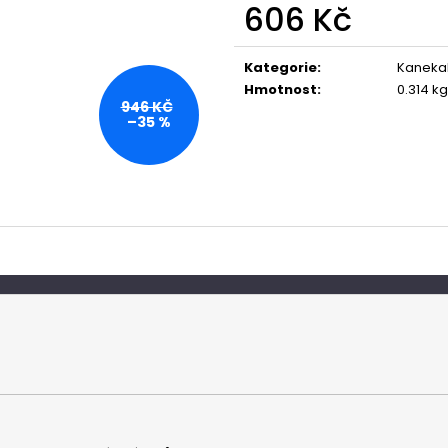
606 Kč
Měrná
cena:
Kategorie
:
Kaneka
Hmotnost
:
0.314 kg
946 KČ
–35 %