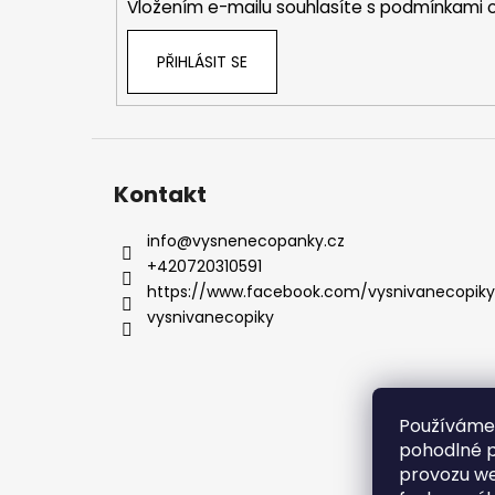
Vložením e-mailu souhlasíte s
podmínkami o
PŘIHLÁSIT SE
Kontakt
info
@
vysnenecopanky.cz
+420720310591
https://www.facebook.com/vysnivanecopiky
vysnivanecopiky
Používáme
pohodlné p
provozu we