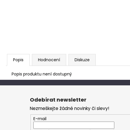
Popis
Hodnocení
Diskuze
Popis produktu není dostupný
Z
á
Odebírat newsletter
p
Nezmeškejte žádné novinky či slevy!
a
t
E-mail
í