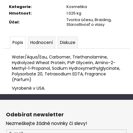
č
u
Kategorie
:
Kosmetika
j
Hmotnost
:
1.025 kg
e
Tvorba účesu, Braiding,
Účel
:
Starostlivosť o vlasy
m
e
Popis
Hodnocení
Diskuze
Water/Aqua/Eau, Carbomer, Triethanolamine,
Hydrolyzed Wheat Protein, PVP Glycerin, Amino-2-
Methyl-1-Propanol, Sodium Hydroxymethylglycinate,
Polysorbate 20, Tetrasodium EDTA, Fragrance
(Parfum)
Vyrobené v USA.
Z
á
Odebírat newsletter
p
Nezmeškejte žádné novinky či slevy!
a