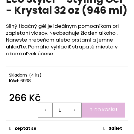
je
a
- Krystal 32 oz (946 ml)
0,0
z
j
5
í
hvězdiček.
Silný fixačný gél je ideálnym pomocníkom pri
t
zapletaní vlasov. Neobsahuje žiaden alkohol.
?
Naneste hrebeňom alebo prstami a jemne
uhlaďte. Pomáha vyhladiť strapaté miesta v
akomkoľvek účese.
HLEDAT
Skladom
(4 ks)
Kód:
6938
266 Kč
D
o
Měrná
p
DO KOŠÍKU
cena:
o
r
u
Zeptat se
Sdílet