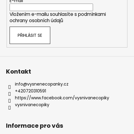
t
E-mail
í
Vložením e-mailu souhlasíte s
podmínkami
ochrany osobních údajů
PŘIHLÁSIT SE
Kontakt
info
@
vysnenecopanky.cz
+420720310591
https://www.facebook.com/vysnivanecopiky
vysnivanecopiky
Informace pro vás