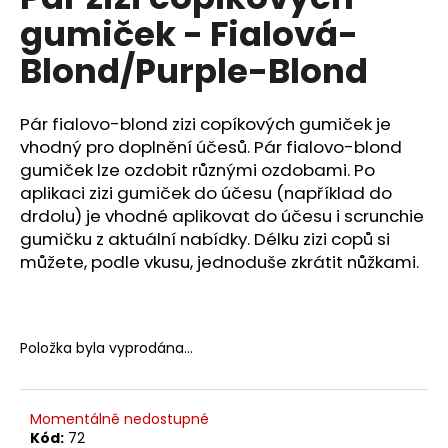
je
a
gumiček - Fialová-
0,0
z
j
Blond/Purple-Blond
5
í
hvězdiček.
t
Pár fialovo-blond zizi copíkových gumiček je
?
vhodný pro doplnění účesů. Pár fialovo-blond
gumiček lze ozdobit různými ozdobami. Po
aplikaci zizi gumiček do účesu (například do
drdolu) je vhodné aplikovat do účesu i scrunchie
HLEDAT
gumičku z aktuální nabídky. Délku zizi copů si
můžete, podle vkusu, jednoduše zkrátit nůžkami.
D
o
Položka byla vyprodána…
p
o
r
Momentálně nedostupné
u
Kód:
72