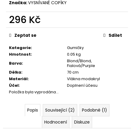
č
Značka:
VYSNÍVANÉ COPÍKY
u
j
296 Kč
e
m
Měrná
cena:
e
Zeptat se
Sdílet
Kategorie
:
Gumičky
Hmotnost
:
0.05 kg
Blond/Blond,
Barva
:
Fialová/Purple
Délka
:
70 cm
Materiál
:
Vlákna modakryl
Účel
:
Doplnení účesu
Položka byla vyprodána…
Popis
Související (2)
Podobné (1)
Hodnocení
Diskuze