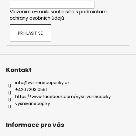
í
Vložením e-mailu souhlasíte s
podmínkami
ochrany osobních údajů
PŘIHLÁSIT SE
Kontakt
info
@
vysnenecopanky.cz
+420720310591
https://www.facebook.com/vysnivanecopiky
vysnivanecopiky
Informace pro vás