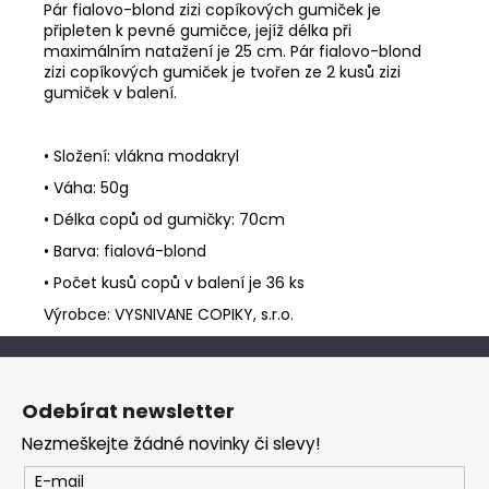
Pár fialovo-blond zizi copíkových gumiček je
připleten k pevné gumičce, jejíž délka při
maximálním natažení je 25 cm. Pár fialovo-blond
zizi copíkových gumiček je tvořen ze 2 kusů zizi
gumiček v balení.
• Složení: vlákna modakryl
• Váha: 50g
• Délka copů od gumičky: 70cm
• Barva: fialová-blond
• Počet kusů copů v balení je 36 ks
Výrobce: VYSNIVANE COPIKY, s.r.o.
Z
á
Odebírat newsletter
p
Nezmeškejte žádné novinky či slevy!
a
t
E-mail