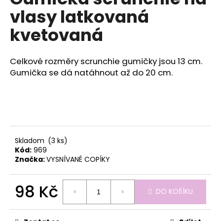
je
a
vlasy latkovaná
0,0
z
j
kvetovaná
5
í
hvězdiček.
t
Celkové rozměry scrunchie gumičky jsou 13 cm.
?
Gumička se dá natáhnout až do 20 cm.
HLEDAT
Skladom
(3 ks)
Kód:
969
D
Značka:
VYSNÍVANÉ COPÍKY
o
p
98 Kč
o
DO KOŠÍKU
r
Měrná
u
cena: