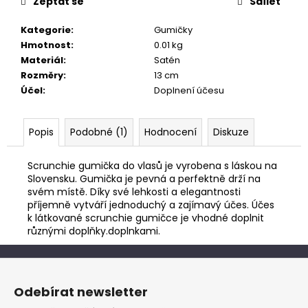
č
Zeptat se
Sdílet
u
j
Kategorie
:
Gumičky
e
Hmotnost
:
0.01 kg
m
Materiál
:
Satén
e
Rozměry
:
13 cm
Účel
:
Doplnení účesu
Popis
Podobné (1)
Hodnocení
Diskuze
Scrunchie gumička do vlasů je vyrobena s láskou na
Slovensku. Gumička je pevná a perfektně drží na
svém místě. Díky své lehkosti a elegantnosti
příjemně vytváří jednoduchý a zajímavý účes. Účes
k látkované scrunchie gumičce je vhodné doplnit
různými doplňky.doplnkami.
Z
á
Odebírat newsletter
p