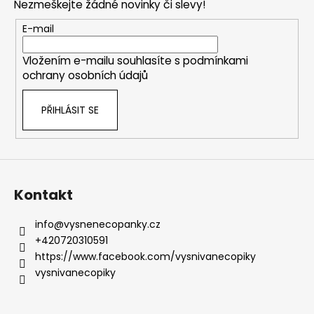
Nezmeškejte žádné novinky či slevy!
a
t
E-mail
í
Vložením e-mailu souhlasíte s
podmínkami
ochrany osobních údajů
PŘIHLÁSIT SE
Kontakt
info
@
vysnenecopanky.cz
+420720310591
https://www.facebook.com/vysnivanecopiky
vysnivanecopiky