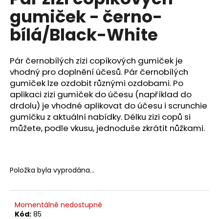
je
a
gumiček - černo-
0,0
z
j
bílá/Black-White
5
í
hvězdiček.
t
Pár černobílých zizi copíkových gumiček je
?
vhodný pro doplnění účesů. Pár černobílých
gumiček lze ozdobit různými ozdobami. Po
aplikaci zizi gumiček do účesu (například do
drdolu) je vhodné aplikovat do účesu i scrunchie
HLEDAT
gumičku z aktuální nabídky. Délku zizi copů si
můžete, podle vkusu, jednoduše zkrátit nůžkami.
D
o
Položka byla vyprodána…
p
o
r
Momentálně nedostupné
u
Kód:
85