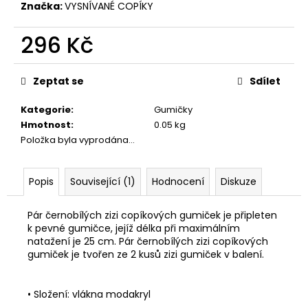
č
Značka:
VYSNÍVANÉ COPÍKY
u
j
296 Kč
e
m
Měrná
cena:
e
Zeptat se
Sdílet
Kategorie
:
Gumičky
Hmotnost
:
0.05 kg
Položka byla vyprodána…
Popis
Související (1)
Hodnocení
Diskuze
Pár černobílých zizi copíkových gumiček je připleten
k pevné gumičce, jejíž délka při maximálním
natažení je 25 cm. Pár černobílých zizi copíkových
gumiček je tvořen ze 2 kusů zizi gumiček v balení.
• Složení: vlákna modakryl