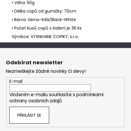
• Váha: 50g
• Délka copů od gumičky: 70cm
• Barva: černo-bílá/Black-White
• Počet kusů copů v balení je 36 ks
Výrobce: VYSNIVANE COPIKY, s.r.o.
Z
á
Odebírat newsletter
p
Nezmeškejte žádné novinky či slevy!
a
t
E-mail
í
Vložením e-mailu souhlasíte s
podmínkami
ochrany osobních údajů
PŘIHLÁSIT SE