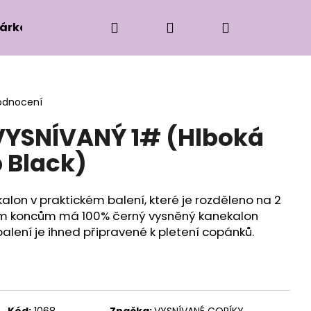
Hledat
Přihlášení
Nákupní
árková edice
Příslušenství k zaplétání
Ko
košík
odnocení
VYSNÍVANÝ 1# (Hlboká
 Black)
lon v praktickém balení, které je rozděleno na 2
kým koncům má 100% černý vysněný kanekalon
balení je ihned připravené k pletení copánků.
Kód:
1068
Značka:
VYSNÍVANÉ COPÍKY