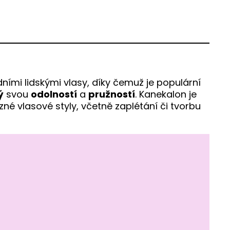
ními lidskými vlasy, díky čemuž je populární
ý
svou
odolností
a
pružností
. Kanekalon je
různé vlasové styly, včetně zaplétání či tvorbu