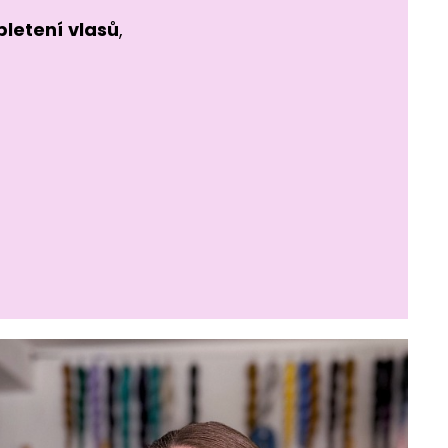
pletení
vlasů
,