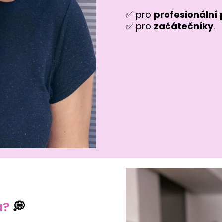
✅ pro
profesionální
✅ pro
začátečníky
.
a?
💭