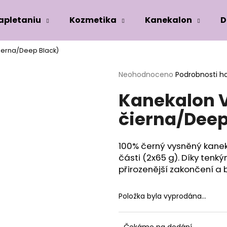
zapletaniu
Kozmetika
Kanekalon
D
ierna/Deep Black)
Co potřebujete najít?
Průměrné
Neohodnoceno
Podrobnosti h
hodnocení
Kanekalon 
produktu
HLEDAT
je
čierna/Deep
0,0
z
5
Doporučujeme
hvězdiček.
100% černý vysněný kaneka
části (2x65 g). Díky ten
přirozenější zakončení a 
Položka byla vyprodána…
Čekáme na dodání