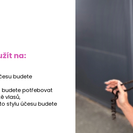
žít na:
účesu budete
u budete potřebovat
tě vlasů,
to stylu účesu budete