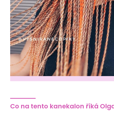
Co na tento kanekalon říká Olg