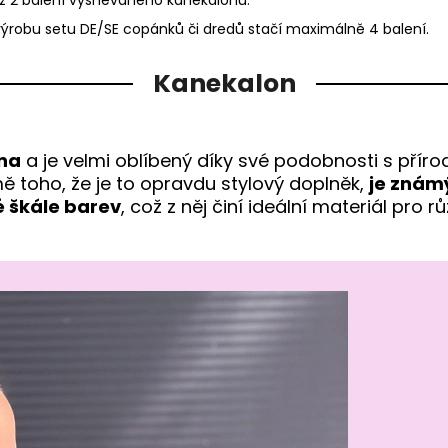
výrobu setu DE/SE copánků či dredů stačí maximálně 4 balení.
Kanekalon
kna
a je velmi oblíbený díky své podobnosti s přírod
mě toho, že je to opravdu stylový doplněk,
je znám
é škále barev
, což z něj činí ideální materiál pro 