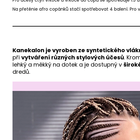
Na přeténie afro copánků stačí spotřebovat 4 balení. Pro 
Kanekalon je vyroben ze syntetického vlá
při
vytváření různých stylových účesů
. Kro
lehký a měkký na dotek a je dostupný v
širok
dredů.