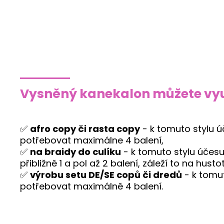
Vysněný kanekalon můžete vyu
✅
afro copy či rasta copy
- k tomuto stylu 
potřebovat maximálne 4 balení,
✅
na braidy do culíku
- k tomuto stylu účes
přibližně 1 a pol až 2 balení, záleží to na husto
✅
výrobu setu DE/SE copů či dredů
- k tomu
potřebovat maximálně 4 balení.