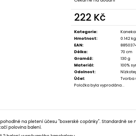
222 Kč
Měrná
cena:
Kategorie
:
Kaneka
Hmotnost
:
0.142 kg
EAN
:
885037
Délka
:
70 cm
Gramáž
:
130 g
Materiál
:
100% sy
Odolnost
:
Nízkote
Účel
:
Tvorba 
Položka byla vyprodána…
mi pohodlné na pletení účesu "boxerské copánky". Standardně se 
ačí polovina balení.
 až 2 balení vysněvaného kanekalonu.