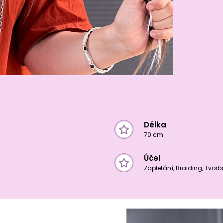
Délka
70 cm
Účel
Zapletání, Braiding, Tvor