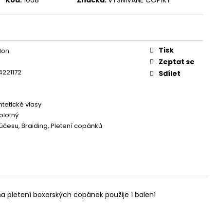
Tisk
lon
Zeptat se
4221172
Sdílet
ntetické vlasy
plotný
účesu, Braiding, Pletení copánků
na pletení boxerských copánek použije 1 balení