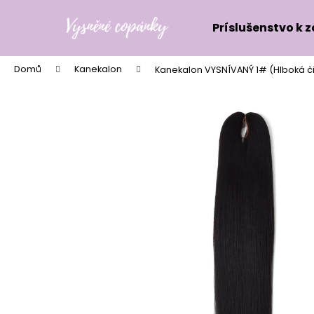
K
Přejít
na
o
Príslušenstvo k 
obsah
Zpět
Zpět
š
do
do
í
Domů
Kanekalon
Kanekalon VYSNÍVANÝ 1# (Hlboká č
k
obchodu
obchodu