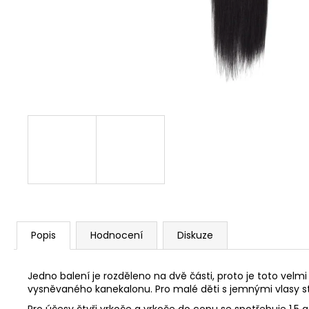
Popis
Hodnocení
Diskuze
Jedno balení je rozděleno na dvě části, proto je toto vel
vysněvaného kanekalonu. Pro malé děti s jemnými vlasy st
Pro účesy čtyři vrkoče a vrkoče do copu se spotřebuje 1.5