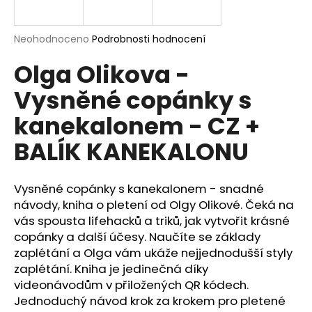
a
j
Průměrné
Neohodnoceno
Podrobnosti hodnocení
í
hodnocení
Olga Olikova -
produktu
t
je
?
Vysněné copánky s
0,0
z
kanekalonem - CZ +
5
hvězdiček.
BALÍK KANEKALONU
HLEDAT
Vysněné copánky s kanekalonem - snadné
návody, kniha o pletení od Olgy Olikové. Čeká na
vás spousta lifehacků a triků, jak vytvořit krásné
D
o
copánky a další účesy. Naučíte se základy
p
zaplétání a Olga vám ukáže nejjednodušší styly
o
zaplétání. Kniha je jedinečná díky
r
videonávodům v přiložených QR kódech.
u
Jednoduchý návod krok za krokem pro pletené