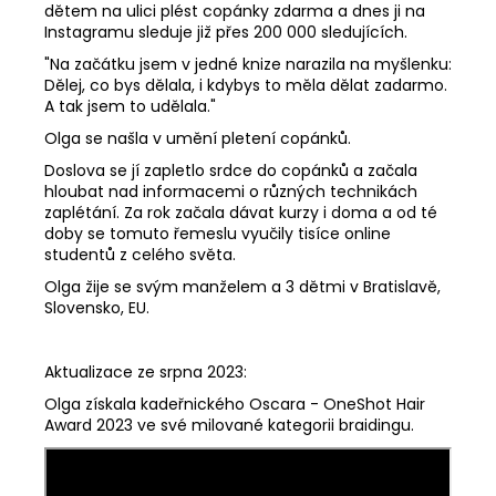
dětem na ulici plést copánky zdarma a dnes ji na
Instagramu sleduje již přes 200 000 sledujících.
"Na začátku jsem v jedné knize narazila na myšlenku:
Dělej, co bys dělala, i kdybys to měla dělat zadarmo.
A tak jsem to udělala."
Olga se našla v umění pletení copánků.
Doslova se jí zapletlo srdce do copánků a začala
hloubat nad informacemi o různých technikách
zaplétání. Za rok začala dávat kurzy i doma a od té
doby se tomuto řemeslu vyučily tisíce online
studentů z celého světa.
Olga žije se svým manželem a 3 dětmi v Bratislavě,
Slovensko, EU.
Aktualizace ze srpna 2023:
Olga získala kadeřnického Oscara - OneShot Hair
Award 2023 ve své milované kategorii braidingu.