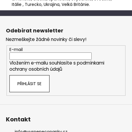
Itálie , Turecko, Ukrajina, Velká Británie.
Z
á
Odebírat newsletter
p
Nezmeškejte žádné novinky či slevy!
a
t
E-mail
í
Vložením e-mailu souhlasíte s
podmínkami
ochrany osobních údajů
PŘIHLÁSIT SE
Kontakt
info
@
vysnenecopanky.cz