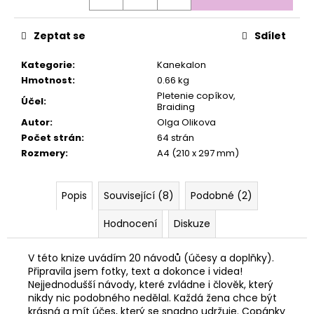
Zeptat se
Sdílet
Kategorie
:
Kanekalon
Hmotnost
:
0.66 kg
Pletenie copíkov,
Účel
:
Braiding
Autor
:
Olga Olikova
Počet strán
:
64 strán
Rozmery
:
A4 (210 x 297 mm)
Popis
Související (8)
Podobné (2)
Hodnocení
Diskuze
V této knize uvádím 20 návodů (účesy a doplňky).
Připravila jsem fotky, text a dokonce i videa!
Nejjednodušší návody, které zvládne i člověk, který
nikdy nic podobného nedělal. Každá žena chce být
krásná a mít účes, který se snadno udržuje. Copánky