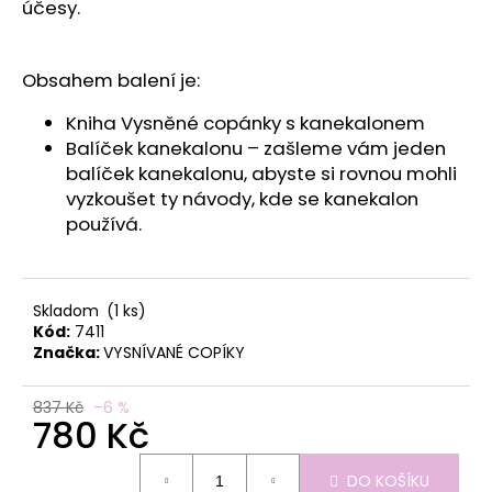
č
účesy.
u
j
e
Obsahem balení je:
m
e
Kniha Vysněné copánky s kanekalonem
Balíček kanekalonu – zašleme vám jeden
balíček kanekalonu, abyste si rovnou mohli
vyzkoušet ty návody, kde se kanekalon
používá.
Skladom
(1 ks)
Kód:
7411
Značka:
VYSNÍVANÉ COPÍKY
837 Kč
–6 %
780 Kč
Měrná
DO KOŠÍKU
cena: