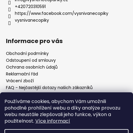
+420720310591
https://www.facebook.com/vysnivanecopiky
vysnivanecopiky
Informace pro vás
Obchodní podmínky
Odstoupení od smlouvy
Ochrana osobních údajů
Reklamační řád
Vrácení zboží
FAQ - Nejčastější dotazy našich zákazníků
Mapa braiderek
Používáme cookies, abychom Vám umožnili
Kurz zapletání vlasů
pohodlné prohlížení webu a díky analýze provozu
Blog
webu neustále zlepšovali jeho funkce, výkon a
O nás
použitelnost.
Více informací
Kontakt