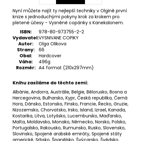
Nyní můžete najít ty nejlepší techniky v Olgině první
knize s jednoduchými pokyny krok za krokem pro
pletené účesy - Vysněné copánky s Kanekalonem.
ISBN:
978-80-973755-2-2
Vydavatel:
VYSNIVANE COPIKY
Autor:
Olga Olikova
Strany:
66
Obal:
Hardcover
Váha:
496g
Rozměr:
A4 format (210x297mm)
Knihu zasíláme do těchto zemí:
Albánie, Andorra, Austrálie, Belgie, Bělorusko, Bosna a
Hercegovina, Bulharsko, Kypr, Česká republika, Černá
Hora, Dánsko, Estonsko, Finsko, Francie, Řecko, Gruzie,
Nizozemsko, Chorvatsko, Irsko, Island, Izrael, Kanada,
Kostarika, Litva, Lotyšsko, Lucembursko, Maďarsko,
Malta, Moldavsko, Monako, Německo, Norsko, Polsko,
Portugalsko, Rakousko, Rumunsko, Rusko, Slovensko,
Slovinsko, Spojené arabské emiráty, Spojené státy
americké, Srbsko, Španělsko, Švýcarsko, Švédsko,