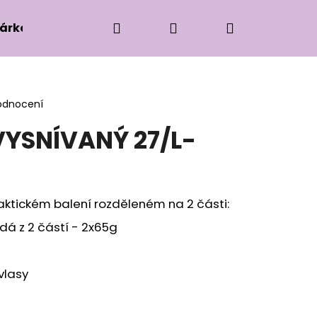
Hledat
Přihlášení
Nákupní
árková edice
Příslušenství k zaplétání
Ko
košík
odnocení
VYSNÍVANÝ 27/L-
aktickém balení rozděleném na 2 části:
adá z 2 částí - 2x65g
vlasy