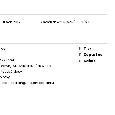
Kód:
2817
Značka:
VYSNÍVANÉ COPÍKY
Tisk
lon
Zeptat se
4223404
Sdílet
rown, Ružová/Pink, Bílá/White
ntetické vlasy
plotný
účesu, Braiding, Pletení copánků