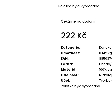
Položka byla vyprodána…
Čekáme na dodání
222 Kč
Měrná
cena:
Kategorie
:
Kaneka
Hmotnost
:
0.142 kg
EAN
:
885037
Farba
:
Hnedá/B
Materiál
:
100% sy
Odolnost
:
Nízkote
Účel
:
Tvorba 
Položka byla vyprodána…