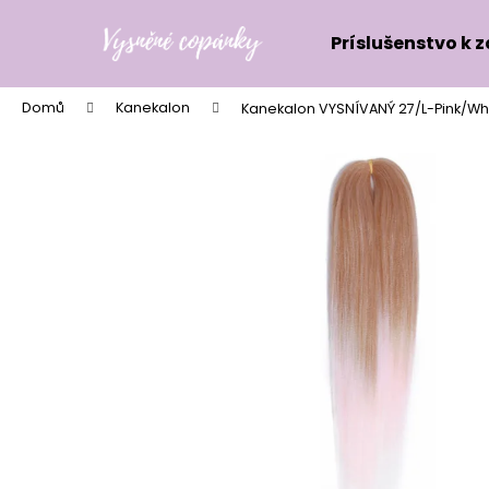
K
Přejít
na
o
Príslušenstvo k 
obsah
Zpět
Zpět
š
do
do
í
Domů
Kanekalon
Kanekalon VYSNÍVANÝ 27/L-Pink/Wh
k
obchodu
obchodu