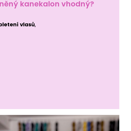
ysněný kanekalon vhodný?
pletení
vlasů
,