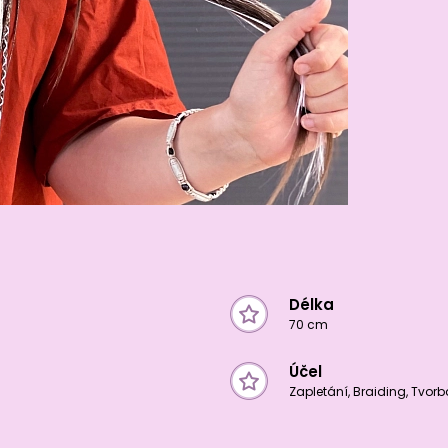
Délka
70 cm
Účel
Zapletání, Braiding, Tvor