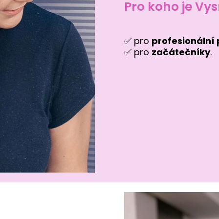
Pro koho je V
✅ pro
profesionální
✅ pro
začátečníky
.