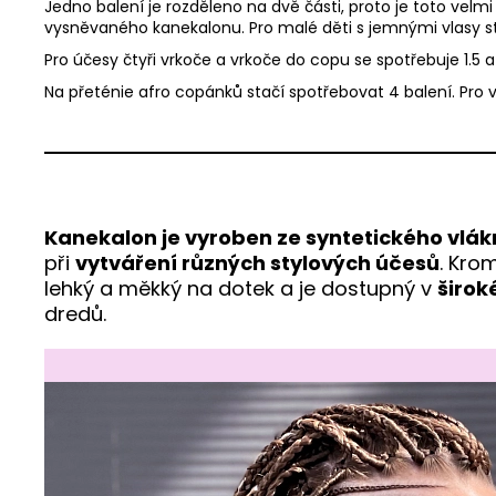
Jedno balení je rozděleno na dvě části, proto je toto vel
vysněvaného kanekalonu. Pro malé děti s jemnými vlasy st
Pro účesy čtyři vrkoče a vrkoče do copu se spotřebuje 1.5
Na přeténie afro copánků stačí spotřebovat 4 balení. Pro 
Kanekalon je vyroben ze syntetického vlá
při
vytváření různých stylových účesů
. Kro
lehký a měkký na dotek a je dostupný v
širok
dredů.