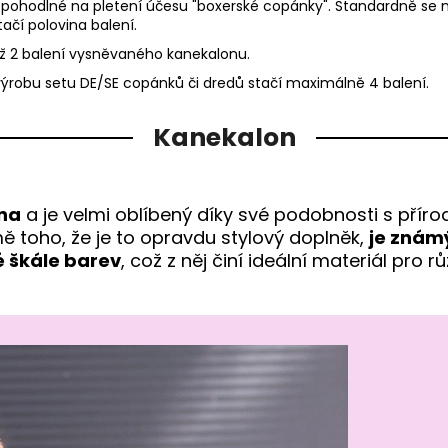
mi pohodlné na pletení účesu "boxerské copánky". Standardně se 
ačí polovina balení.
 až 2 balení vysněvaného kanekalonu.
výrobu setu DE/SE copánků či dredů stačí maximálně 4 balení.
Kanekalon
kna
a je velmi oblíbený díky své podobnosti s přírod
mě toho, že je to opravdu stylový doplněk,
je znám
é škále barev
, což z něj činí ideální materiál pro 