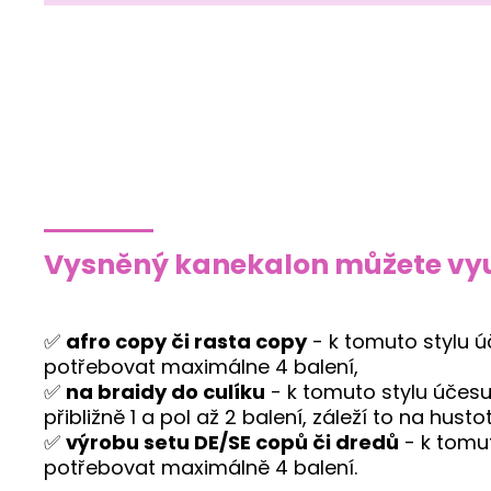
Vysněný kanekalon můžete vyu
✅
afro copy či rasta copy
- k tomuto stylu 
potřebovat maximálne 4 balení,
✅
na braidy do culíku
- k tomuto stylu účes
přibližně 1 a pol až 2 balení, záleží to na husto
✅
výrobu setu DE/SE copů či dredů
- k tomu
potřebovat maximálně 4 balení.