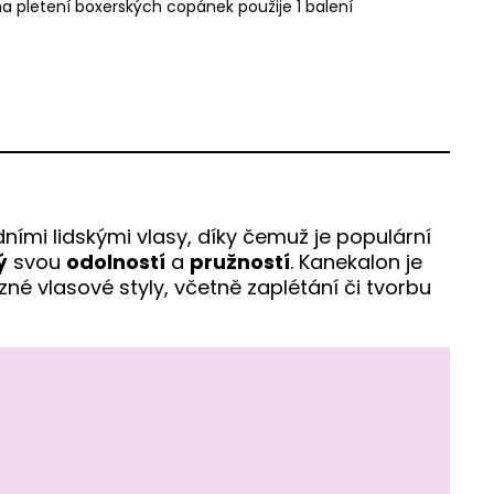
na pletení boxerských copánek použije 1 balení
ními lidskými vlasy, díky čemuž je populární
ý
svou
odolností
a
pružností
. Kanekalon je
různé vlasové styly, včetně zaplétání či tvorbu