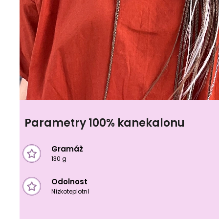
Parametry 100% kanekalonu
Gramáž
130 g
Odolnost
Nízkoteplotní