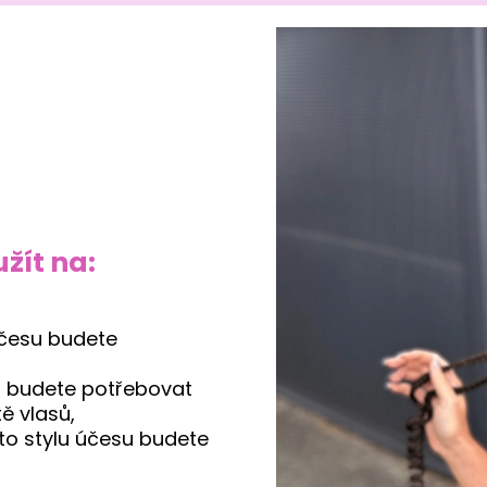
žít na:
účesu budete
u budete potřebovat
tě vlasů,
to stylu účesu budete