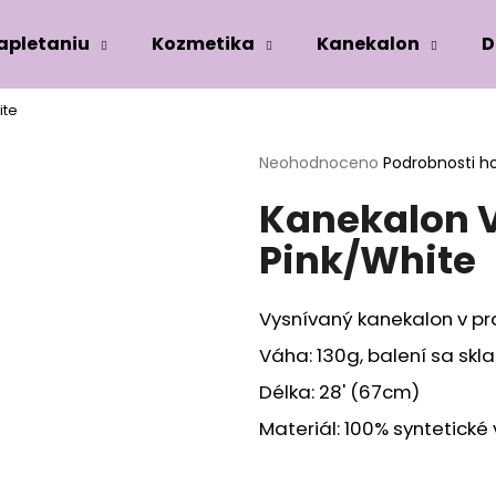
zapletaniu
Kozmetika
Kanekalon
D
ite
Co potřebujete najít?
Průměrné
Neohodnoceno
Podrobnosti h
hodnocení
Kanekalon 
produktu
HLEDAT
je
Pink/White
0,0
z
5
Doporučujeme
hvězdiček.
Vysnívaný kanekalon v pr
Váha: 130g, balení sa skl
Délka: 28' (67cm)
Materiál: 100% syntetické 