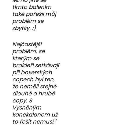
tímto balením
také pořešil můj
problém se
zbytky. :)
Nejčastější
problém, se
kterým se
braideři setkávají
při boxerských
copech byl ten,
že neměli stejně
dlouhé a hrubé
copy. S
Vysněným
kanekalonem už
to řešit nemusí."