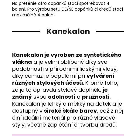
Na přeténie afro copánků stačí spotřebovat 4
balení. Pro výrobu setu DE/SE copánků či dredů stačí
maximálně 4 balení.
Kanekalon
Kanekalon je vyroben ze syntetického
vlákna
a je velmi oblíbený díky své
podobnosti s přírodními lidskými vlasy,
díky čemuž je populární při
vytváření
různých stylových účesů
. Kromě toho,
že je to opravdu stylový doplněk,
je
známý
svou
odolností
a
pružností
.
Kanekalon je lehký a měkký na dotek a je
dostupný v
široké škále barev
, což z něj
činí ideální materiál pro různé vlasové
styly, včetně zaplétání či tvorbu dredů.