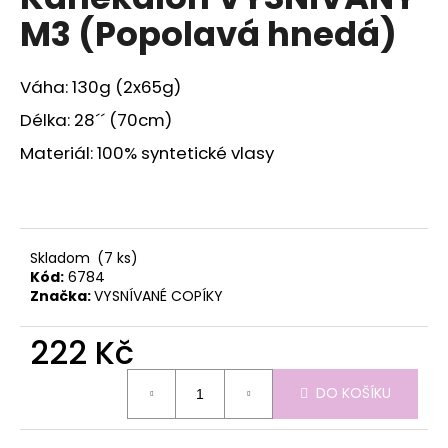
je
a
M3 (Popolavá hnedá)
0,0
z
j
5
í
hvězdiček.
Váha: 130g (2x65g)
t
Délka: 28´´ (70cm)
?
Materiál: 100% syntetické vlasy
HLEDAT
Skladom
(7 ks)
Kód:
6784
Značka:
VYSNÍVANÉ COPÍKY
D
o
222 Kč
p
Měrná
o
DO KOŠÍKU
cena:
r
u