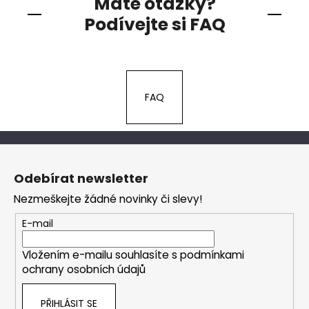
Máte otázky?
Podívejte si FAQ
FAQ
Z
á
Odebírat newsletter
p
Nezmeškejte žádné novinky či slevy!
a
t
E-mail
í
Vložením e-mailu souhlasíte s
podmínkami
ochrany osobních údajů
PŘIHLÁSIT SE