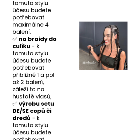
tomuto stylu
účesu budete
potřebovat
maximálne 4
balení,
✅
na braidy do
culíku
- k
tomuto stylu
účesu budete
potřebovat
přibližně 1 a pol
až 2 balení,
záleží to na
hustotě vlasů,
✅
výrobu setu
DE/SE copů či
dredů
- k
tomuto stylu
účesu budete
potřebovat