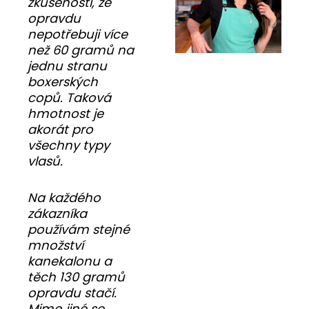
zkušeností, že
opravdu
nepotřebuji více
než 60 gramů na
jednu stranu
boxerských
copů. Taková
hmotnost je
akorát pro
všechny typy
vlasů.
Na každého
zákazníka
používám stejné
množství
kanekalonu a
těch 130 gramů
opravdu stačí.
Mimo jiné se