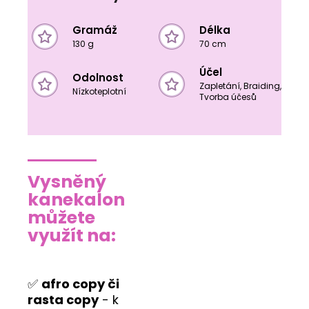
Gramáž
Délka
130 g
70 cm
Účel
Odolnost
Zapletání, Braiding,
Nízkoteplotní
Tvorba účesů
Vysněný
kanekalon
můžete
využít na:
✅
afro copy či
rasta copy
- k