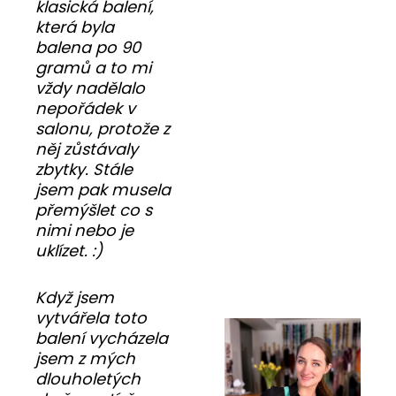
klasická balení,
která byla
balena po 90
gramů a to mi
vždy nadělalo
nepořádek v
salonu, protože z
něj zůstávaly
zbytky. Stále
jsem pak musela
přemýšlet co s
nimi nebo je
uklízet. :)
Když jsem
vytvářela toto
balení vycházela
jsem z mých
dlouholetých