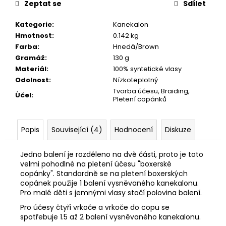
č
Zeptat se
Sdílet
u
j
Kategorie
:
Kanekalon
e
Hmotnost
:
0.142 kg
m
Farba
:
Hnedá/Brown
e
Gramáž
:
130 g
Materiál
:
100% syntetické vlasy
Odolnost
:
Nízkoteplotný
Tvorba účesu, Braiding,
Účel
:
Pletení copánků
Popis
Související (4)
Hodnocení
Diskuze
Jedno balení je rozděleno na dvě části, proto je toto
velmi pohodlné na pletení účesu "boxerské
copánky". Standardně se na pletení boxerských
copánek použije 1 balení vysněvaného kanekalonu.
Pro malé děti s jemnými vlasy stačí polovina balení.
Pro účesy čtyři vrkoče a vrkoče do copu se
spotřebuje 1.5 až 2 balení vysněvaného kanekalonu.