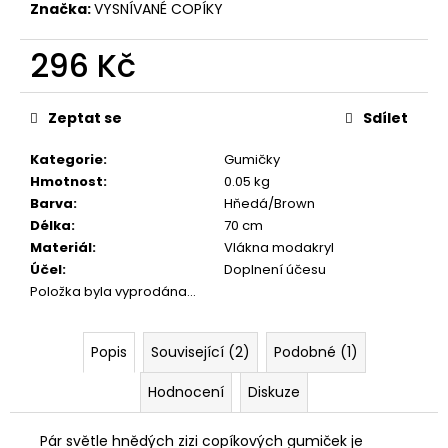
č
Značka:
VYSNÍVANÉ COPÍKY
u
j
296 Kč
e
m
Měrná
cena:
e
Zeptat se
Sdílet
Kategorie
:
Gumičky
Hmotnost
:
0.05 kg
Barva
:
Hňedá/Brown
Délka
:
70 cm
Materiál
:
Vlákna modakryl
Účel
:
Doplnení účesu
Položka byla vyprodána…
Popis
Související (2)
Podobné (1)
Hodnocení
Diskuze
Pár světle hnědých zizi copíkových gumiček je