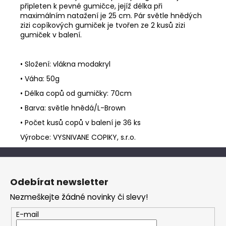
připleten k pevné gumičce, jejíž délka při
maximálním natažení je 25 cm. Pár světle hnědých
zizi copíkových gumiček je tvořen ze 2 kusů zizi
gumiček v balení.
• Složení: vlákna modakryl
• Váha: 50g
• Délka copů od gumičky: 70cm
• Barva: světle hnědá/L-Brown
• Počet kusů copů v balení je 36 ks
Výrobce: VYSNIVANE COPIKY, s.r.o.
Z
á
Odebírat newsletter
p
Nezmeškejte žádné novinky či slevy!
a
t
E-mail