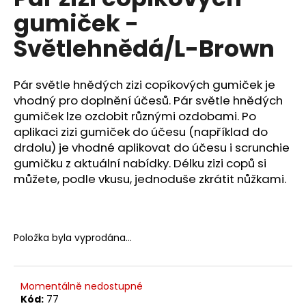
je
a
gumiček -
0,0
z
j
Světlehnědá/L-Brown
5
í
hvězdiček.
t
Pár světle hnědých zizi copíkových gumiček je
?
vhodný pro doplnění účesů. Pár světle hnědých
gumiček lze ozdobit různými ozdobami. Po
aplikaci zizi gumiček do účesu (například do
drdolu) je vhodné aplikovat do účesu i scrunchie
HLEDAT
gumičku z aktuální nabídky. Délku zizi copů si
můžete, podle vkusu, jednoduše zkrátit nůžkami.
D
o
Položka byla vyprodána…
p
o
r
Momentálně nedostupné
u
Kód:
77