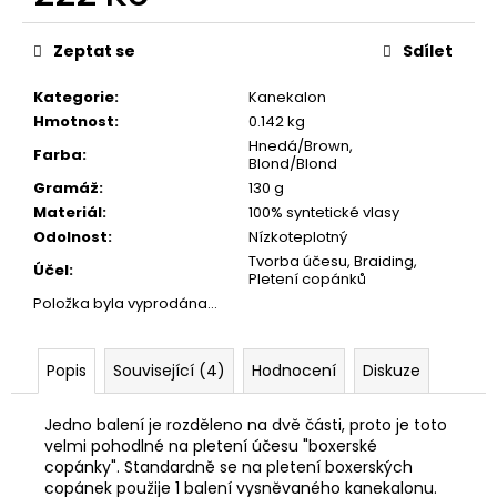
č
Měrná
u
cena:
j
Zeptat se
Sdílet
e
m
Kategorie
:
Kanekalon
e
Hmotnost
:
0.142 kg
Hnedá/Brown,
Farba
:
Blond/Blond
Gramáž
:
130 g
Materiál
:
100% syntetické vlasy
Odolnost
:
Nízkoteplotný
Tvorba účesu, Braiding,
Účel
:
Pletení copánků
Položka byla vyprodána…
Popis
Související (4)
Hodnocení
Diskuze
Jedno balení je rozděleno na dvě části, proto je toto
velmi pohodlné na pletení účesu "boxerské
copánky". Standardně se na pletení boxerských
copánek použije 1 balení vysněvaného kanekalonu.