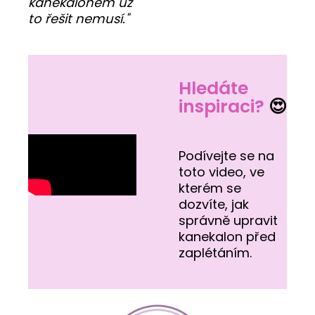
kanekalonem už
to řešit nemusí."
Hledáte
inspiraci?
😍
Podívejte se na
toto video, ve
kterém se
dozvíte, jak
správně upravit
kanekalon před
zaplétáním.