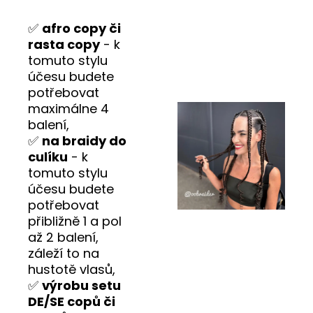
✅
afro copy či
rasta copy
- k
tomuto stylu
účesu budete
potřebovat
maximálne 4
balení,
✅
na braidy do
culíku
- k
tomuto stylu
účesu budete
potřebovat
přibližně 1 a pol
až 2 balení,
záleží to na
hustotě vlasů,
✅
výrobu setu
DE/SE copů či