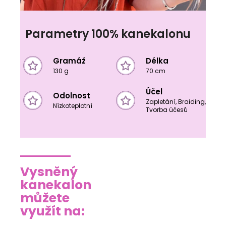
Parametry 100% kanekalonu
Gramáž
Délka
130 g
70 cm
Účel
Odolnost
Zapletání, Braiding,
Nízkoteplotní
Tvorba účesů
Vysněný
kanekalon
můžete
využít na: