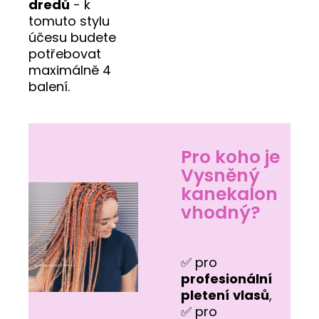
dredů
- k
tomuto stylu
účesu budete
potřebovat
maximálně 4
balení.
Pro koho je
Vysněný
kanekalon
vhodný?
✅ pro
profesionální
pletení
vlasů
,
✅ pro