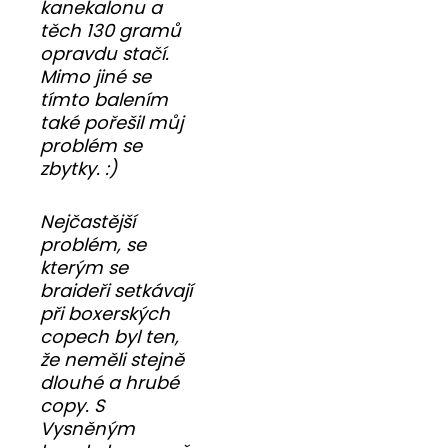
kanekalonu a
těch 130 gramů
opravdu stačí.
Mimo jiné se
tímto balením
také pořešil můj
problém se
zbytky. :)
Nejčastější
problém, se
kterým se
braideři setkávají
při boxerských
copech byl ten,
že neměli stejně
dlouhé a hrubé
copy. S
Vysněným