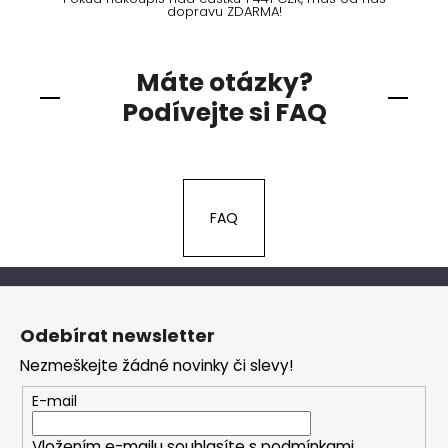
dopravu ZDARMA!
Máte otázky?
Podívejte si FAQ
FAQ
Z
á
Odebírat newsletter
p
Nezmeškejte žádné novinky či slevy!
a
t
E-mail
í
Vložením e-mailu souhlasíte s
podmínkami