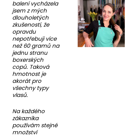
balení vycházela
jsem z mých
dlouholetých
zkušeností, že
opravdu
nepotřebuji více
než 60 gramů na
jednu stranu
boxerských
copů. Taková
hmotnost je
akorát pro
všechny typy
vlasů.
Na každého
zákazníka
používám stejné
množství