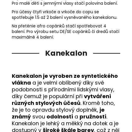
Pro malé děti s jemnými vlasy stačí polovina balení.
Pro účesy čtyři vrkoče a vrkoče do copu se
spotřebuje 1.5 až 2 balení vysněvaného kanekalonu.
Na přeténie afro copánků stačí spotřebovat 4
balení. Pro výrobu setu DE/SE copánků či dredů stačí
maximálně 4 balení.
Kanekalon
Kanekalon je vyroben ze syntetického
vlákna
a je velmi oblíbený díky své
podobnosti s přírodními lidskými vlasy,
díky čemuž je populární při
vytváření
různých stylových účesů
. Kromě toho,
že je to opravdu stylový doplněk,
je
známý
svou
odolností
a
pružností
.
Kanekalon je lehký a měkký na dotek a je
dostupný v
široké škále barev
, což z něj