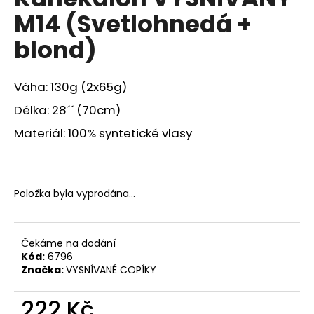
je
a
M14 (Svetlohnedá +
0,0
z
j
blond)
5
í
hvězdiček.
t
Váha: 130g (2x65g)
?
Délka: 28´´ (70cm)
Materiál: 100% syntetické vlasy
HLEDAT
Položka byla vyprodána…
D
o
Čekáme na dodání
p
Kód:
6796
o
Značka:
VYSNÍVANÉ COPÍKY
r
u
222 Kč