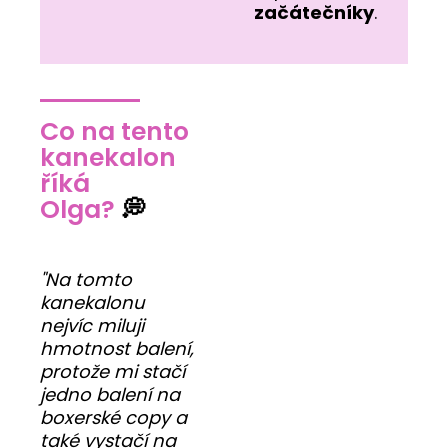
začátečníky
.
Co na tento
kanekalon
říká
Olga?
💭
"Na tomto
kanekalonu
nejvíc miluji
hmotnost balení,
protože mi stačí
jedno balení na
boxerské copy a
také vystačí na