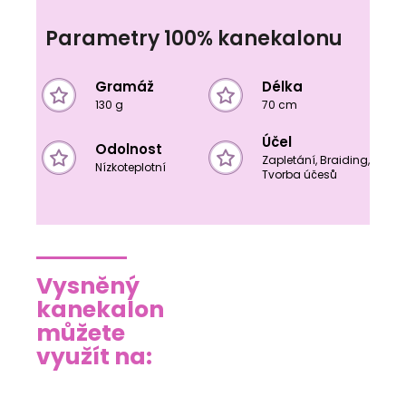
Parametry 100% kanekalonu
Gramáž
Délka
130 g
70 cm
Účel
Odolnost
Zapletání, Braiding,
Nízkoteplotní
Tvorba účesů
Vysněný
kanekalon
můžete
využít na: