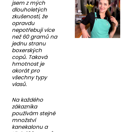
jsem z mých
dlouholetých
zkušeností, že
opravdu
nepotřebuji více
než 60 gramů na
jednu stranu
boxerských
copů. Taková
hmotnost je
akorát pro
všechny typy
vlasů.
Na každého
zákazníka
používám stejné
množství
kanekalonu a