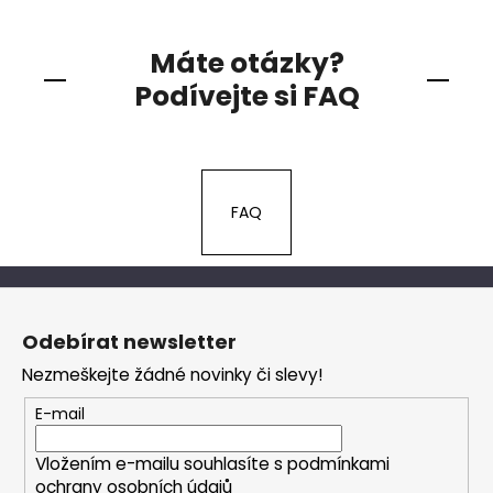
Máte otázky?
Podívejte si FAQ
FAQ
Z
á
Odebírat newsletter
p
Nezmeškejte žádné novinky či slevy!
a
t
E-mail
í
Vložením e-mailu souhlasíte s
podmínkami
ochrany osobních údajů