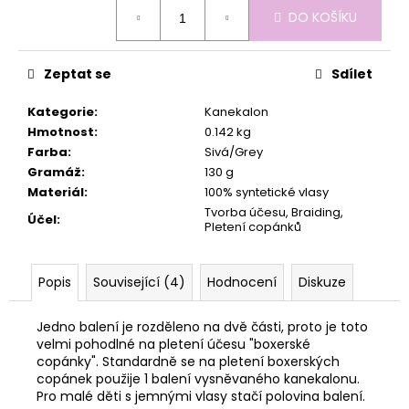
č
Měrná
DO KOŠÍKU
u
cena:
j
e
Zeptat se
Sdílet
m
e
Kategorie
:
Kanekalon
Hmotnost
:
0.142 kg
Farba
:
Sivá/Grey
Gramáž
:
130 g
Materiál
:
100% syntetické vlasy
Tvorba účesu, Braiding,
Účel
:
Pletení copánků
Popis
Související (4)
Hodnocení
Diskuze
Jedno balení je rozděleno na dvě části, proto je toto
velmi pohodlné na pletení účesu "boxerské
copánky". Standardně se na pletení boxerských
copánek použije 1 balení vysněvaného kanekalonu.
Pro malé děti s jemnými vlasy stačí polovina balení.