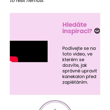
to řešit nemusí."
Hledáte
inspiraci?
😍
Podívejte se na
toto video, ve
kterém se
dozvíte, jak
správně upravit
kanekalon před
zaplétáním.