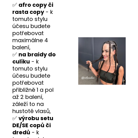
✅
afro copy či
rasta copy
- k
tomuto stylu
účesu budete
potřebovat
maximálne 4
balení,
✅
na braidy do
culíku
- k
tomuto stylu
účesu budete
potřebovat
přibližně 1 a pol
až 2 balení,
záleží to na
hustotě vlasů,
✅
výrobu setu
DE/SE copů či
dredů
- k