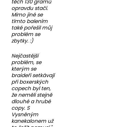
těch 130 gramů
opravdu stačí.
Mimo jiné se
tímto balením
také pořešil můj
problém se
zbytky. :)
Nejčastější
problém, se
kterým se
braideři setkávají
při boxerských
copech byl ten,
že neměli stejně
dlouhé a hrubé
copy. S
Vysněným
kanekalonem už