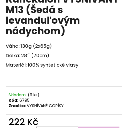
je
a
M13 (Šedá s
0,0
z
j
levanduľovým
5
í
hvězdiček.
nádychom)
t
?
Váha: 130g (2x65g)
Délka: 28´´ (70cm)
Materiál: 100% syntetické vlasy
HLEDAT
D
Skladem
(9 ks)
o
Kód:
6795
p
Značka:
VYSNÍVANÉ COPÍKY
o
r
222 Kč
u