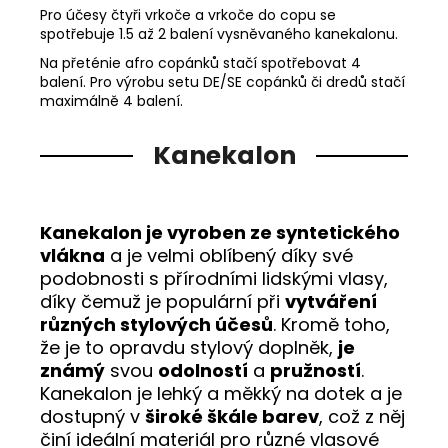
Pro účesy čtyři vrkoče a vrkoče do copu se
spotřebuje 1.5 až 2 balení vysněvaného kanekalonu.
Na přeténie afro copánků stačí spotřebovat 4
balení. Pro výrobu setu DE/SE copánků či dredů stačí
maximálně 4 balení.
Kanekalon
Kanekalon je vyroben ze syntetického
vlákna
a je velmi oblíbený díky své
podobnosti s přírodními lidskými vlasy,
díky čemuž je populární při
vytváření
různých stylových účesů
. Kromě toho,
že je to opravdu stylový doplněk,
je
známý
svou
odolností
a
pružností
.
Kanekalon je lehký a měkký na dotek a je
dostupný v
široké škále barev
, což z něj
činí ideální materiál pro různé vlasové