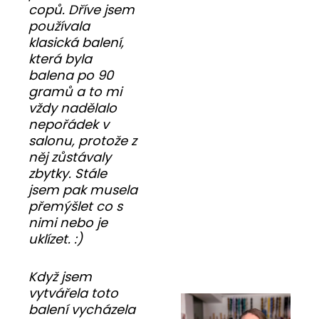
copů. Dříve jsem
používala
klasická balení,
která byla
balena po 90
gramů a to mi
vždy nadělalo
nepořádek v
salonu, protože z
něj zůstávaly
zbytky. Stále
jsem pak musela
přemýšlet co s
nimi nebo je
uklízet. :)
Když jsem
vytvářela toto
balení vycházela