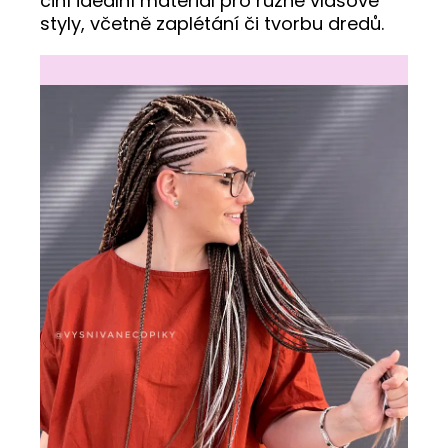
činí ideální materiál pro různé vlasové
styly, včetně zaplétání či tvorbu dredů.