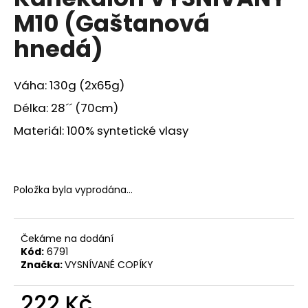
je
a
M10 (Gaštanová
0,0
z
j
hnedá)
5
í
hvězdiček.
t
Váha: 130g (2x65g)
?
Délka: 28´´ (70cm)
Materiál: 100% syntetické vlasy
HLEDAT
Položka byla vyprodána…
D
o
Čekáme na dodání
p
Kód:
6791
o
Značka:
VYSNÍVANÉ COPÍKY
r
u
222 Kč