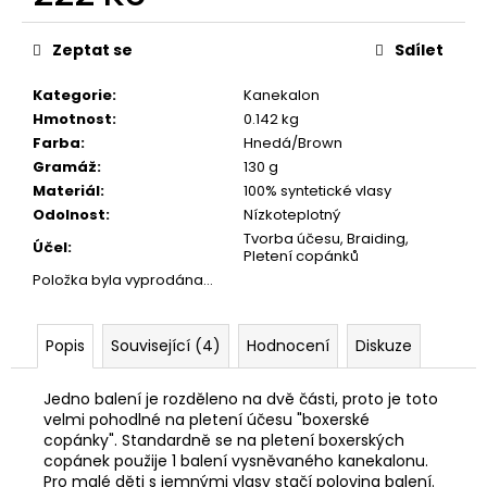
č
Měrná
u
cena:
j
Zeptat se
Sdílet
e
m
Kategorie
:
Kanekalon
e
Hmotnost
:
0.142 kg
Farba
:
Hnedá/Brown
Gramáž
:
130 g
Materiál
:
100% syntetické vlasy
Odolnost
:
Nízkoteplotný
Tvorba účesu, Braiding,
Účel
:
Pletení copánků
Položka byla vyprodána…
Popis
Související (4)
Hodnocení
Diskuze
Jedno balení je rozděleno na dvě části, proto je toto
velmi pohodlné na pletení účesu "boxerské
copánky". Standardně se na pletení boxerských
copánek použije 1 balení vysněvaného kanekalonu.
Pro malé děti s jemnými vlasy stačí polovina balení.