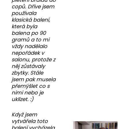
copů. Dříve jsem
používala
klasická balení,
která byla
balena po 90
gramů a to mi
vždy nadělalo
nepořádek v
salonu, protože z
něj zůstávaly
zbytky. Stále
jsem pak musela
přemýšlet co s
nimi nebo je
uklízet. :)
Když jsem
vytvářela toto
balení vycházela