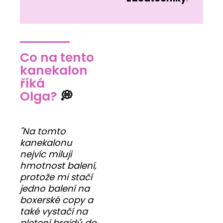
Co na tento
kanekalon
říká
Olga?
💭
"Na tomto
kanekalonu
nejvíc miluji
hmotnost balení,
protože mi stačí
jedno balení na
boxerské copy a
také vystačí na
pletení braidů do