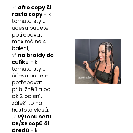
✅
afro copy či
rasta copy
- k
tomuto stylu
účesu budete
potřebovat
maximálne 4
balení,
✅
na braidy do
culíku
- k
tomuto stylu
účesu budete
potřebovat
přibližně 1 a pol
až 2 balení,
záleží to na
hustotě vlasů,
✅
výrobu setu
DE/SE copů či
dredů
- k