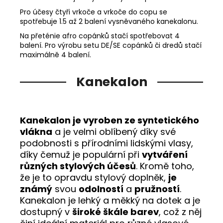
Pro účesy čtyři vrkoče a vrkoče do copu se
spotřebuje 1.5 až 2 balení vysněvaného kanekalonu.
Na přeténie afro copánků stačí spotřebovat 4
balení. Pro výrobu setu DE/SE copánků či dredů stačí
maximálně 4 balení.
Kanekalon
Kanekalon je vyroben ze syntetického
vlákna
a je velmi oblíbený díky své
podobnosti s přírodními lidskými vlasy,
díky čemuž je populární při
vytváření
různých stylových účesů
. Kromě toho,
že je to opravdu stylový doplněk,
je
známý
svou
odolností
a
pružností
.
Kanekalon je lehký a měkký na dotek a je
dostupný v
široké škále barev
, což z něj