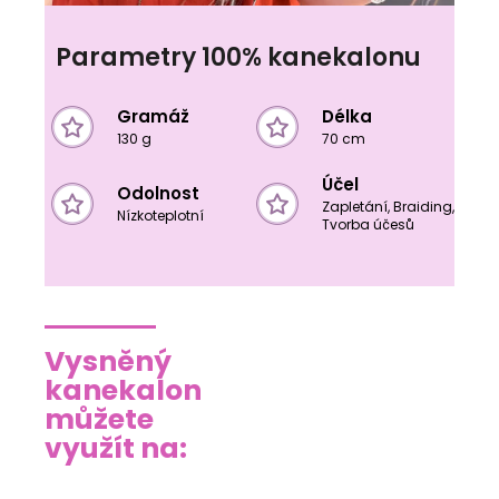
Parametry 100% kanekalonu
Gramáž
Délka
130 g
70 cm
Účel
Odolnost
Zapletání, Braiding,
Nízkoteplotní
Tvorba účesů
Vysněný
kanekalon
můžete
využít na: