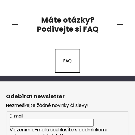
Máte otázky?
Podívejte si FAQ
FAQ
Z
á
Odebírat newsletter
p
Nezmeškejte žádné novinky či slevy!
a
t
E-mail
í
Vložením e-mailu souhlasíte s
podmínkami