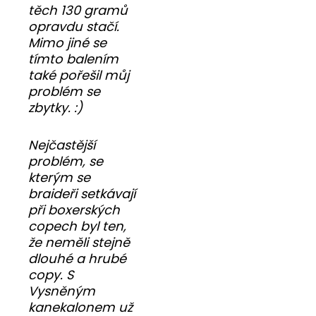
těch 130 gramů
opravdu stačí.
Mimo jiné se
tímto balením
také pořešil můj
problém se
zbytky. :)
Nejčastější
problém, se
kterým se
braideři setkávají
při boxerských
copech byl ten,
že neměli stejně
dlouhé a hrubé
copy. S
Vysněným
kanekalonem už