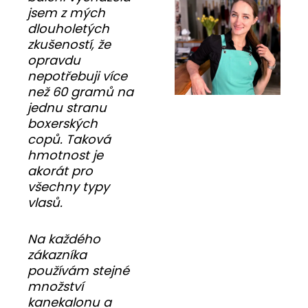
jsem z mých
dlouholetých
zkušeností, že
opravdu
nepotřebuji více
než 60 gramů na
jednu stranu
boxerských
copů. Taková
hmotnost je
akorát pro
všechny typy
vlasů.
Na každého
zákazníka
používám stejné
množství
kanekalonu a