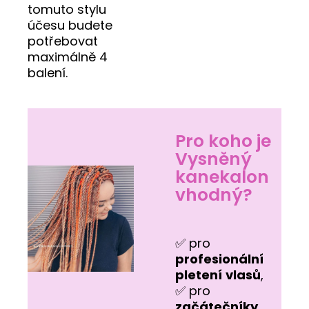
tomuto stylu
účesu budete
potřebovat
maximálně 4
balení.
Pro koho je
Vysněný
kanekalon
vhodný?
✅ pro
profesionální
pletení
vlasů
,
✅ pro
začátečníky
.