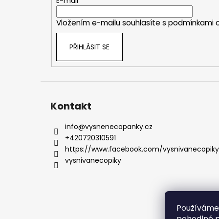
t
E-mail
í
Vložením e-mailu souhlasíte s
podmínkami o
PŘIHLÁSIT SE
Kontakt
info
@
vysnenecopanky.cz
+420720310591
https://www.facebook.com/vysnivanecopiky
vysnivanecopiky
Používáme
pohodlné p