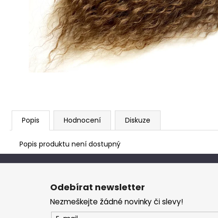
Popis
Hodnocení
Diskuze
Popis produktu není dostupný
Z
á
Odebírat newsletter
p
Nezmeškejte žádné novinky či slevy!
a