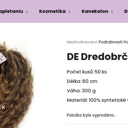
zapletaniu
Kozmetika
Kanekalon
D
Co potřebujete najít?
Průměrné
Neohodnoceno
Podrobnosti h
hodnocení
DE Dredobr
produktu
HLEDAT
je
0,0
z
Počet kusů: 50 ks
5
Doporučujeme
hvězdiček.
Délka: 60 cm
Váha: 300 g
Materiál: 100% syntetické
Položka byla vyprodána…