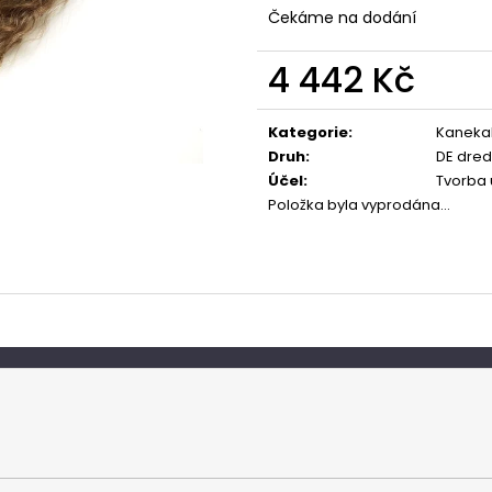
Čekáme na dodání
4 442 Kč
Měrná
cena:
Kategorie
:
Kaneka
Druh
:
DE dred
Účel
:
Tvorba
Položka byla vyprodána…