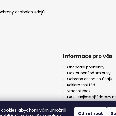
chrany osobních údajů
Informace pro vás
Obchodní podmínky
Odstoupení od smlouvy
Ochrana osobních údajů
Reklamační řád
Vrácení zboží
FAQ - Nejčastější dotazy n
Mapa braiderek
Kurz zapletání vlasů
 cookies, abychom Vám umožnili
Odmítnout
S
Blog
rohlížení webu a díky analýze