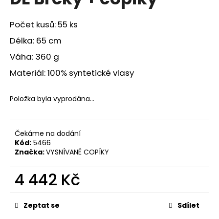
je
a
0,0
z
j
Počet kusů: 55 ks
5
í
hvězdiček.
Délka: 65 cm
t
Váha: 360 g
?
Materiál: 100% syntetické vlasy
Položka byla vyprodána…
HLEDAT
Čekáme na dodání
Kód:
5466
Značka:
VYSNÍVANÉ COPÍKY
D
o
4 442 Kč
p
o
Měrná
r
cena:
Zeptat se
Sdílet
u