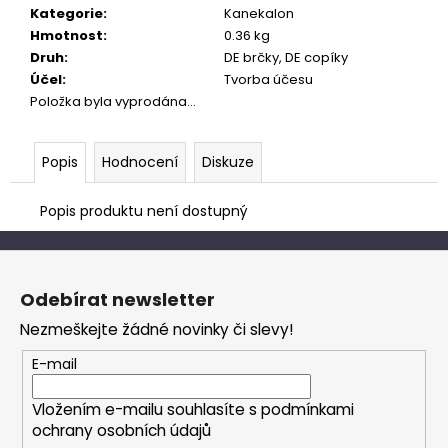
č
Kategorie
:
Kanekalon
u
Hmotnost
:
0.36 kg
j
Druh
:
DE brčky, DE copíky
e
Účel
:
Tvorba účesu
m
Položka byla vyprodána…
e
Popis
Hodnocení
Diskuze
Popis produktu není dostupný
Z
á
Odebírat newsletter
p
Nezmeškejte žádné novinky či slevy!
a
t
E-mail
í
Vložením e-mailu souhlasíte s
podmínkami
ochrany osobních údajů