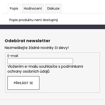
Popis
Hodnocení
Diskuze
Popis produktu není dostupný
Z
á
Odebírat newsletter
p
Nezmeškejte žádné novinky či slevy!
a
t
E-mail
í
Vložením e-mailu souhlasíte s
podmínkami
ochrany osobních údajů
PŘIHLÁSIT SE