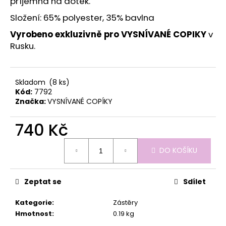
č
příjemná na dotek.
u
Složení: 65% polyester, 35% bavlna
j
e
Vyrobeno exkluzivně pro VYSNÍVANÉ COPIKY
v
m
Rusku.
e
Skladom
(8 ks)
Kód:
7792
Značka:
VYSNÍVANÉ COPÍKY
740 Kč
Měrná
DO KOŠÍKU
cena:
Zeptat se
Sdílet
Kategorie
:
Zástěry
Hmotnost
:
0.19 kg