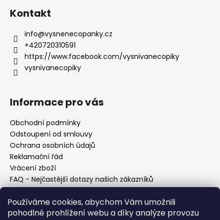
Kontakt
info
@
vysnenecopanky.cz
+420720310591
https://www.facebook.com/vysnivanecopiky
vysnivanecopiky
Informace pro vás
Obchodní podmínky
Odstoupení od smlouvy
Ochrana osobních údajů
Reklamační řád
Vrácení zboží
FAQ - Nejčastější dotazy našich zákazníků
Mapa braiderek
Používáme cookies, abychom Vám umožnili
Kurz zapletání vlasů
pohodlné prohlížení webu a díky analýze provozu
Blog