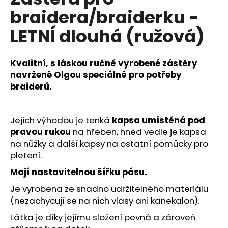
je
a
braidera/braiderku -
0,0
z
j
LETNÍ dlouhá (ružová)
5
í
hvězdiček.
t
Kvalitní, s láskou ručně vyrobené zástěry
?
navržené Olgou speciálně pro potřeby
braiderů.
HLEDAT
Jejich výhodou je tenká
kapsa umístěná pod
pravou rukou
na hřeben, hned vedle je kapsa
na nůžky a další kapsy na ostatní pomůcky pro
pletení.
D
Mají nastavitelnou šířku pásu.
o
p
Je vyrobena ze snadno udržitelného materiálu
o
(nezachycují se na nich vlasy ani kanekalon).
r
Látka je díky jejímu složení pevná a zároveň
u