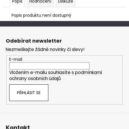
Popis
Hodnocení
Diskuze
Popis produktu není dostupný
Z
á
Odebírat newsletter
p
Nezmeškejte žádné novinky či slevy!
a
t
E-mail
í
Vložením e-mailu souhlasíte s
podmínkami
ochrany osobních údajů
PŘIHLÁSIT SE
Kontakt