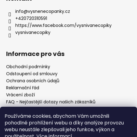
info
@
vysnenecopanky.cz
+420720310591
https://www.facebook.com/vysnivanecopiky
vysnivanecopiky
Informace pro vás
Obchodní podmínky
Odstoupení od smlouvy
Ochrana osobních údajů
Reklamační řád
Vrácení zboží
FAQ - Nejčastější dotazy našich zákazníků
Mapa braiderek
Používáme cookies, abychom Vám umožnili
Kurz zapletání vlasů
pohodlné prohlížení webu a díky analýze provozu
Blog
webu neustále zlepšovali jeho funkce, výkon a
O nás
použitelnost.
Více informací
Kontakt