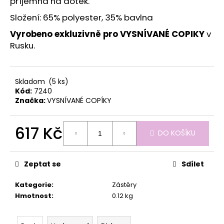
č
příjemná na dotek.
u
Složení: 65% polyester, 35% bavlna
j
e
Vyrobeno exkluzivně pro VYSNÍVANÉ COPIKY
v
m
Rusku.
e
Skladom
(5 ks)
Kód:
7240
Značka:
VYSNÍVANÉ COPÍKY
617 Kč
DO KOŠÍKU
Měrná
cena:
Zeptat se
Sdílet
Kategorie
:
Zástěry
Hmotnost
:
0.12 kg