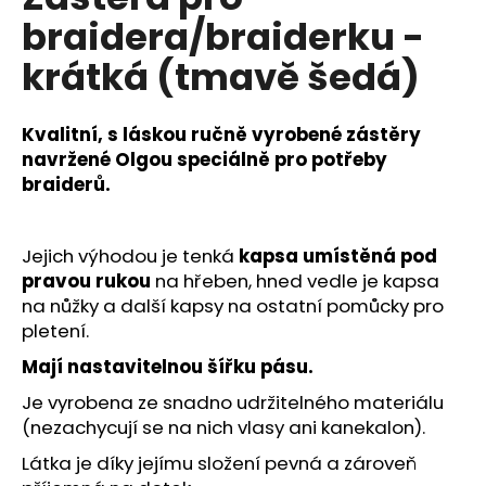
je
a
braidera/braiderku -
0,0
z
j
krátká (tmavě šedá)
5
í
hvězdiček.
t
Kvalitní, s láskou ručně vyrobené zástěry
?
navržené Olgou speciálně pro potřeby
braiderů.
HLEDAT
Jejich výhodou je tenká
kapsa umístěná pod
pravou rukou
na hřeben, hned vedle je kapsa
na nůžky a další kapsy na ostatní pomůcky pro
pletení.
D
Mají nastavitelnou šířku pásu.
o
p
Je vyrobena ze snadno udržitelného materiálu
o
(nezachycují se na nich vlasy ani kanekalon).
r
Látka je díky jejímu složení pevná a zároveň
u