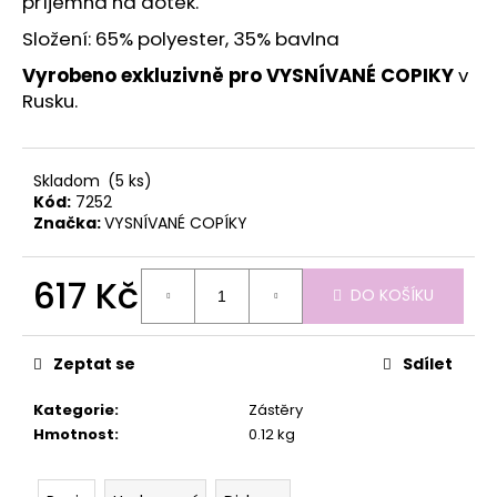
č
příjemná na dotek.
u
Složení: 65% polyester, 35% bavlna
j
e
Vyrobeno exkluzivně pro VYSNÍVANÉ COPIKY
v
m
Rusku.
e
Skladom
(5 ks)
Kód:
7252
Značka:
VYSNÍVANÉ COPÍKY
617 Kč
DO KOŠÍKU
Měrná
cena:
Zeptat se
Sdílet
Kategorie
:
Zástěry
Hmotnost
:
0.12 kg