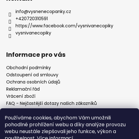
info
@
vysnenecopanky.cz
+420720310591
https://www.facebook.com/vysnivanecopiky
vysnivanecopiky
Informace pro vás
Obchodní podmínky
Odstoupení od smlouvy
Ochrana osobních údajů
Reklamační řád
Vrácení zboží
FAQ - Nejčastější dotazy našich zákazníků
Mapa braiderek
Používáme cookies, abychom Vám umožnili
Kurz zapletání vlasů
pohodlné prohlížení webu a díky analýze provozu
Blog
webu neustále zlepšovali jeho funkce, výkon a
O nás
použitelnost.
Více informací
Kontakt