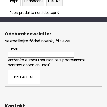
Popis
Hodnocení
Diskuze
Popis produktu není dostupný
Z
á
Odebírat newsletter
p
Nezmeškejte žádné novinky či slevy!
a
t
E-mail
í
Vložením e-mailu souhlasíte s
podmínkami
ochrany osobních údajů
PŘIHLÁSIT SE
Kontakt