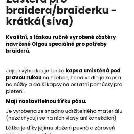
je
a
braidera/braiderku -
0,0
z
j
krátká(siva)
5
í
hvězdiček.
t
Kvalitní, s láskou ručně vyrobené zástěry
?
navržené Olgou speciálně pro potřeby
braiderů.
HLEDAT
Jejich výhodou je tenká
kapsa umístěná pod
pravou rukou
na hřeben, hned vedle je kapsa
na nůžky a další kapsy na ostatní pomůcky pro
pletení.
D
Mají nastavitelnou šířku pásu.
o
p
Je vyrobena ze snadno udržitelného materiálu
o
(nezachycují se na nich vlasy ani kanekalon).
r
Látka je díky jejímu složení pevná a zároveň
u