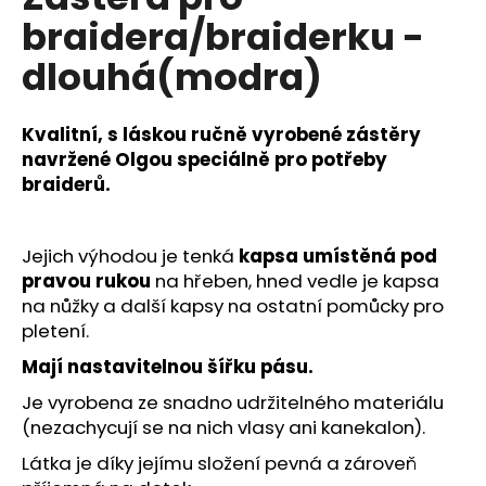
je
a
braidera/braiderku -
0,0
z
j
dlouhá(modra)
5
í
hvězdiček.
t
Kvalitní, s láskou ručně vyrobené zástěry
?
navržené Olgou speciálně pro potřeby
braiderů.
HLEDAT
Jejich výhodou je tenká
kapsa umístěná pod
pravou rukou
na hřeben, hned vedle je kapsa
na nůžky a další kapsy na ostatní pomůcky pro
pletení.
D
Mají nastavitelnou šířku pásu.
o
p
Je vyrobena ze snadno udržitelného materiálu
o
(nezachycují se na nich vlasy ani kanekalon).
r
Látka je díky jejímu složení pevná a zároveň
u