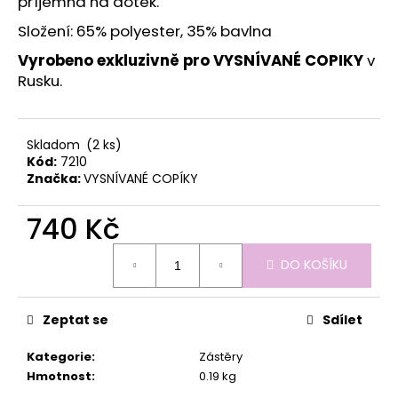
č
příjemná na dotek.
u
Složení: 65% polyester, 35% bavlna
j
e
Vyrobeno exkluzivně pro VYSNÍVANÉ COPIKY
v
m
Rusku.
e
Skladom
(2 ks)
Kód:
7210
Značka:
VYSNÍVANÉ COPÍKY
740 Kč
Měrná
DO KOŠÍKU
cena:
Zeptat se
Sdílet
Kategorie
:
Zástěry
Hmotnost
:
0.19 kg