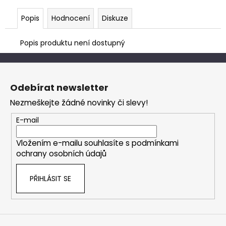
Popis
Hodnocení
Diskuze
Popis produktu není dostupný
Z
á
Odebírat newsletter
p
Nezmeškejte žádné novinky či slevy!
a
t
E-mail
í
Vložením e-mailu souhlasíte s
podmínkami
ochrany osobních údajů
PŘIHLÁSIT SE