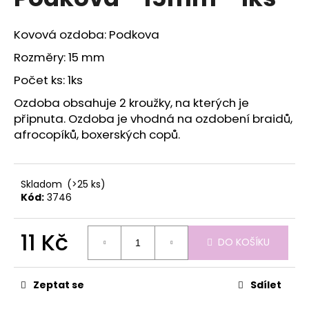
je
a
0,0
z
j
Kovová ozdoba: Podkova
5
í
hvězdiček.
Rozměry: 15 mm
t
Počet ks: 1ks
?
Ozdoba obsahuje 2 kroužky, na kterých je
připnuta. Ozdoba je vhodná na ozdobení braidů,
afrocopíků, boxerských copů.
HLEDAT
Skladom
(>25 ks)
Kód:
3746
D
o
11 Kč
DO KOŠÍKU
p
Měrná
o
cena:
r
Zeptat se
Sdílet
u