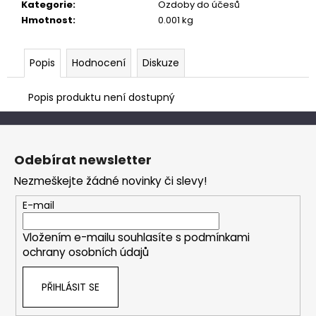
č
Kategorie
:
Ozdoby do účesů
u
Hmotnost
:
0.001 kg
j
e
m
Popis
Hodnocení
Diskuze
e
Popis produktu není dostupný
Z
á
Odebírat newsletter
p
Nezmeškejte žádné novinky či slevy!
a
t
E-mail
í
Vložením e-mailu souhlasíte s
podmínkami
ochrany osobních údajů
PŘIHLÁSIT SE