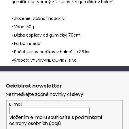
gumičiek je tvorený z 2 kusov zizi gumičiek v balení.
• Zloženie: vlákna modakryl
• Váha: 50g
• Dĺžka copíkov od gumičky: 70cm
• Farba: hnedá
• Počet kusov copíkov v balení je 36 ks
Výrobca: VYSNIVANE COPIKY, s.r.o.
Z
á
Odebírat newsletter
p
Nezmeškejte žádné novinky či slevy!
a
t
E-mail
í
Vložením e-mailu souhlasíte s
podmínkami
ochrany osobních údajů