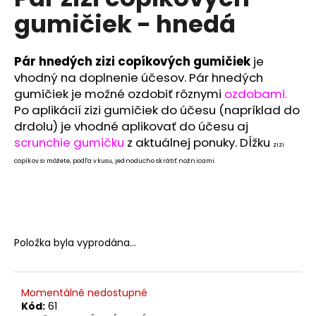
je
a
gumičiek - hnedá
0,0
z
j
5
í
hvězdiček.
Pár hnedých zizi copíkových gumičiek
je
t
vhodný na doplnenie účesov. Pár hnedých
?
gumičiek je možné ozdobiť rôznymi
ozdobami.
Po aplikácií zizi gumičiek do účesu (napríklad do
drdolu) je vhodné aplikovať do účesu aj
scrunchie gumičku
z aktuálnej ponuky.
Dĺžku
zizi
copíkov si môžete, podľa vkusu, jednoducho skrátiť nožnicami.
HLEDAT
D
o
Položka byla vyprodána…
p
o
r
Momentálně nedostupné
u
Kód:
61