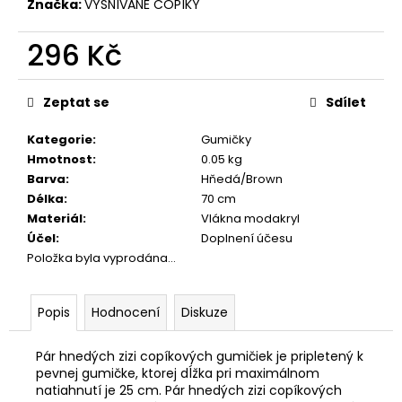
č
Značka:
VYSNÍVANÉ COPÍKY
u
j
296 Kč
e
Měrná
m
cena:
e
Zeptat se
Sdílet
Kategorie
:
Gumičky
Hmotnost
:
0.05 kg
Barva
:
Hňedá/Brown
Délka
:
70 cm
Materiál
:
Vlákna modakryl
Účel
:
Doplnení účesu
Položka byla vyprodána…
Popis
Hodnocení
Diskuze
Pár hnedých zizi copíkových gumičiek je pripletený k
pevnej gumičke, ktorej dĺžka pri maximálnom
natiahnutí je 25 cm. Pár hnedých zizi copíkových