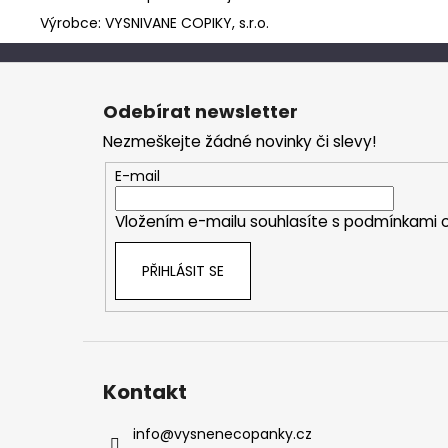
Výrobce: VYSNIVANE COPIKY, s.r.o.
Z
á
Odebírat newsletter
p
Nezmeškejte žádné novinky či slevy!
a
t
E-mail
í
Vložením e-mailu souhlasíte s
podmínkami o
PŘIHLÁSIT SE
Kontakt
info
@
vysnenecopanky.cz