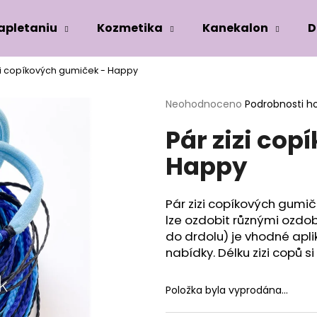
zapletaniu
Kozmetika
Kanekalon
D
izi copíkových gumiček - Happy
Co potřebujete najít?
Průměrné
Neohodnoceno
Podrobnosti h
hodnocení
Pár zizi co
produktu
HLEDAT
je
Happy
0,0
z
5
Doporučujeme
hvězdiček.
Pár zizi copíkových gumič
lze ozdobit různými ozdob
do drdolu) je vhodné apli
nabídky. Délku zizi copů s
Položka byla vyprodána…