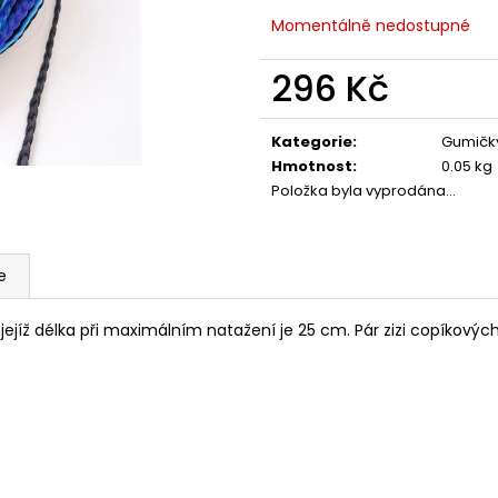
Momentálně nedostupné
296 Kč
Měrná
cena:
Kategorie
:
Gumičk
Hmotnost
:
0.05 kg
Položka byla vyprodána…
e
jejíž délka při maximálním natažení je 25 cm. Pár zizi copíkových