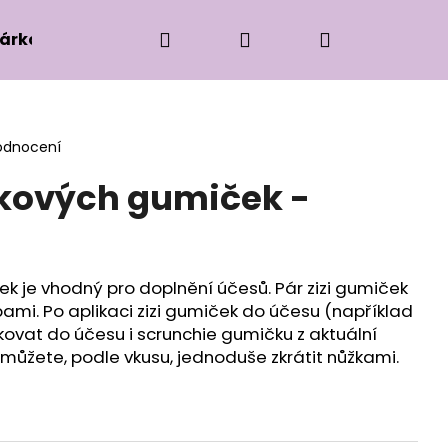
Hledat
Přihlášení
Nákupní
árková edice
Příslušenství k zaplétání
Ko
košík
odnocení
píkových gumiček -
ek je vhodný pro doplnění účesů. Pár zizi gumiček
ami. Po aplikaci zizi gumiček do účesu (například
kovat do účesu i scrunchie gumičku z aktuální
i můžete, podle vkusu, jednoduše zkrátit nůžkami.