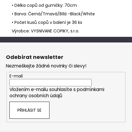
• Délka copů od gumičky: 70cm
• Barva: Černá/Tmavá/Bílá -Black/White
• Počet kusů copů v balení je 36 ks
Výrobce: VYSNIVANE COPIKY, s.r.o.
Z
á
Odebírat newsletter
p
Nezmeškejte žádné novinky či slevy!
a
t
E-mail
í
Vložením e-mailu souhlasíte s
podmínkami
ochrany osobních údajů
PŘIHLÁSIT SE