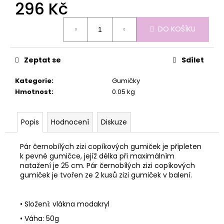
č
296 Kč
u
Měrná
j
DO KOŠÍKU
cena:
e
m
e
Zeptat se
Sdílet
Kategorie
:
Gumičky
Hmotnost
:
0.05 kg
Popis
Hodnocení
Diskuze
Pár černobílých zizi copíkových gumiček je připleten
k pevné gumičce, jejíž délka při maximálním
natažení je 25 cm. Pár černobílých zizi copíkových
gumiček je tvořen ze 2 kusů zizi gumiček v balení.
• Složení: vlákna modakryl
• Váha: 50g