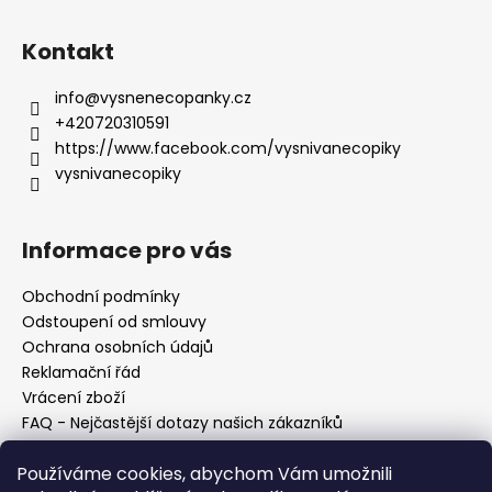
Kontakt
info
@
vysnenecopanky.cz
+420720310591
https://www.facebook.com/vysnivanecopiky
vysnivanecopiky
Informace pro vás
Obchodní podmínky
Odstoupení od smlouvy
Ochrana osobních údajů
Reklamační řád
Vrácení zboží
FAQ - Nejčastější dotazy našich zákazníků
Mapa braiderek
Používáme cookies, abychom Vám umožnili
Kurz zapletání vlasů