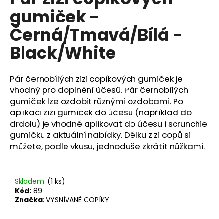
je
a
gumiček -
0,0
z
j
Černá/Tmavá/Bílá -
5
í
hvězdiček.
Black/White
t
?
Pár černobílých zizi copíkových gumiček je
vhodný pro doplnění účesů. Pár černobílých
gumiček lze ozdobit různými ozdobami. Po
aplikaci zizi gumiček do účesu (například do
HLEDAT
drdolu) je vhodné aplikovat do účesu i scrunchie
gumičku z aktuální nabídky. Délku zizi copů si
můžete, podle vkusu, jednoduše zkrátit nůžkami.
D
o
p
Skladem
(1 ks)
o
Kód:
89
r
Značka:
VYSNÍVANÉ COPÍKY
u