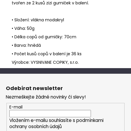
tvořen ze 2 kusů zizi gumiček v balení.
• Složení: vlákna modakryl
• Váha: 50g
• Délka copů od gumičky: 70cm
• Barva: hnědá
• Počet kusů copů v balení je 36 ks
Výrobce: VYSNIVANE COPIKY, s.r.o.
Z
á
Odebírat newsletter
p
Nezmeškejte žádné novinky či slevy!
a
t
E-mail
í
Vložením e-mailu souhlasíte s
podmínkami
ochrany osobních údajů