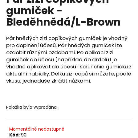
je
a
gumiček -
0,0
z
j
Bleděhnědá/L-Brown
5
í
hvězdiček.
t
Pár hnědých zizi copíkových gumiček je vhodný
?
pro doplnění účesů. Pár hnědých gumiček lze
ozdobit různými ozdobami. Po aplikaci zizi
gumiček do účesu (například do drdolu) je
vhodné aplikovat do účesu i scrunchie gumičku z
HLEDAT
aktuální nabídky. Délku zizi copů si můžete, podle
vkusu, jednoduše zkrátit nůžkami.
D
o
Položka byla vyprodána…
p
o
r
Momentálně nedostupné
u
Kód:
90