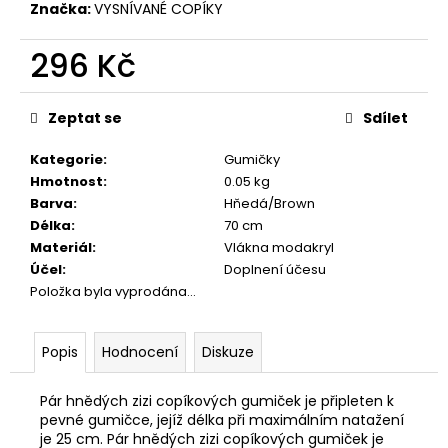
č
Značka:
VYSNÍVANÉ COPÍKY
u
j
296 Kč
e
m
Měrná
cena:
e
Zeptat se
Sdílet
Kategorie
:
Gumičky
Hmotnost
:
0.05 kg
Barva
:
Hňedá/Brown
Délka
:
70 cm
Materiál
:
Vlákna modakryl
Účel
:
Doplnení účesu
Položka byla vyprodána…
Popis
Hodnocení
Diskuze
Pár hnědých zizi copíkových gumiček je připleten k
pevné gumičce, jejíž délka při maximálním natažení
je 25 cm. Pár hnědých zizi copíkových gumiček je