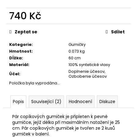
č
u
740 Kč
j
e
Měrná
m
cena:
Zeptat se
Sdílet
e
Kategorie
:
Gumičky
Hmotnost
:
0.073 kg
Dĺžka
:
60 cm
Materiál
:
100% syntetické vlasy
Doplnenie účesov,
Účel
:
Ozbobenie účesov
Položka byla vyprodána…
Popis
Související (2)
Hodnocení
Diskuze
Pár copíkových gumiček je připleten k pevné
gumičce, jejíž délka při maximálním natažení je 25
cm. Pár copíkových gumiček je tvořen ze 2 kusů
gumiček v balení.