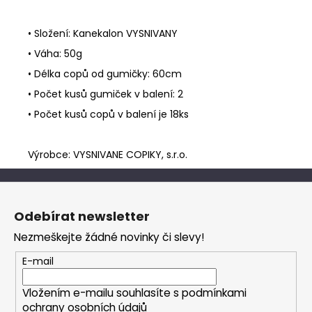
• Složení: Kanekalon VYSNIVANY
• Váha: 50g
• Délka copů od gumičky: 60cm
• Počet kusů gumiček v balení: 2
• Počet kusů copů v balení je 18ks
Výrobce: VYSNIVANE COPIKY, s.r.o.
Z
á
Odebírat newsletter
p
Nezmeškejte žádné novinky či slevy!
a
t
E-mail
í
Vložením e-mailu souhlasíte s
podmínkami
ochrany osobních údajů