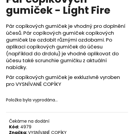
je
a
gumiček - Light Fire
0,0
z
j
5
í
hvězdiček.
Pár copíkových gumiček je vhodný pro doplnění
t
účesů. Pár copíkových gumiček copíkových
?
gumiček lze ozdobit různými ozdobami. Po
aplikaci copíkových gumiček do účesu
(například do drdolu) je vhodné aplikovat do
účesu také scrunchie gumičku z aktuální
nabídky.
HLEDAT
Pár copíkových gumiček je exkluzivně vyroben
pro VYSNÍVANÉ COPÍKY
D
Položka byla vyprodána…
o
p
o
r
Čekáme na dodání
Kód:
4979
u
Značka:
VYSNÍVANÉ COPÍKY