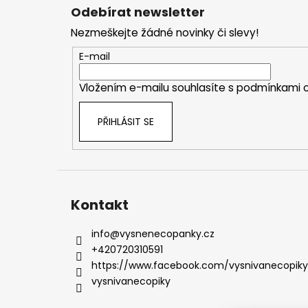
á
Odebírat newsletter
p
Nezmeškejte žádné novinky či slevy!
a
t
E-mail
í
Vložením e-mailu souhlasíte s
podmínkami o
PŘIHLÁSIT SE
Kontakt
info
@
vysnenecopanky.cz
+420720310591
https://www.facebook.com/vysnivanecopiky
vysnivanecopiky