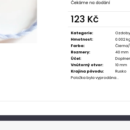
Čekáme na dodání
123 Kč
Měrná
cena:
Kategorie
:
Ozdoby
Hmotnost
:
0.002 k
Farba
:
Čierna/
Rozmery
:
40 mm
Účel
:
Doplne
Vnútorný otvor
:
10 mm
Krajina pôvodu
:
Rusko
Položka byla vyprodána…