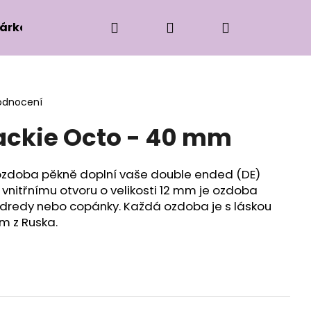
Hledat
Přihlášení
Nákupní
árková edice
Příslušenství k zaplétání
Ko
košík
odnocení
ackie Octo - 40 mm
ozdoba pěkně doplní vaše double ended (DE)
vnitřnímu otvoru o velikosti 12 mm je ozdoba
dredy nebo copánky. Každá ozdoba je s láskou
m z Ruska.