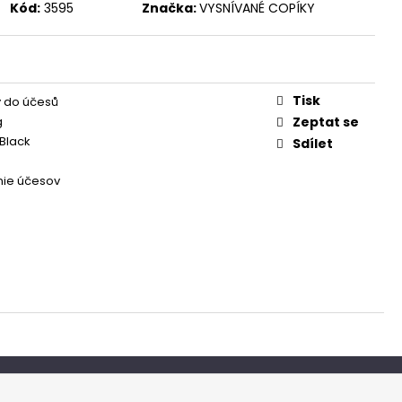
Kód:
3595
Značka:
VYSNÍVANÉ COPÍKY
Tisk
 do účesů
g
Zeptat se
Black
Sdílet
nie účesov