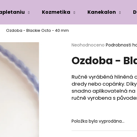
zapletaniu
Kozmetika
Kanekalon
D
Ozdoba - Blackie Octo - 40 mm
Co potřebujete najít?
Průměrné
Neohodnoceno
Podrobnosti h
hodnocení
Ozdoba - Bl
produktu
HLEDAT
je
0,0
z
Ručně vyráběná hliněná 
5
Doporučujeme
dredy nebo copánky. Díky 
hvězdiček.
snadno aplikovatelná na 
ručně vyrobena s původe
Položka byla vyprodána…