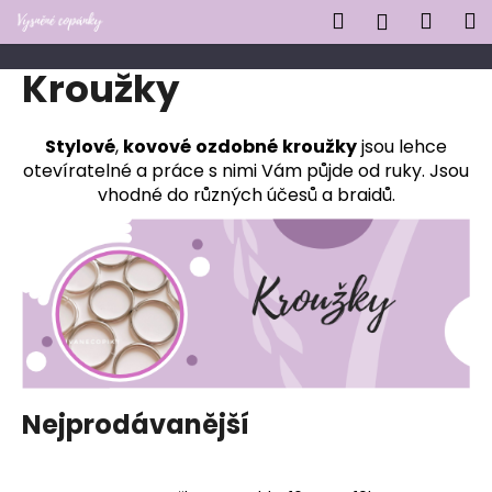
K
Přejít
Hledat
Náku
M
Přihlášen
na
o
obsah
Zpět
Zpět
košík
š
Kroužky
í
C
k
o
Stylové
,
kovové
ozdobné
kroužky
jsou lehce
otevíratelné a práce s nimi Vám půjde od ruky. Jsou
p
vhodné do různých účesů a braidů.
o
t
ř
e
b
u
j
e
Nejprodávanější
t
e
n