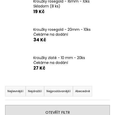
Kroužky rosegold - 16mm - 10ks
a
Skladom
(8 ks)
19 Kč
j
í
t
Kroužky rosegold - 20mm - 10ks
?
Čekáme na dodání
34 Kč
Kroužky zlaté - 10 mm - 20ks
HLEDAT
Čekáme na dodání
27 Kč
D
Ř
o
a
Nejlevnější
Nejdražší
Nejprodávanější
Abecedně
p
z
o
r
e
u
n
OTEVŘÍT FILTR