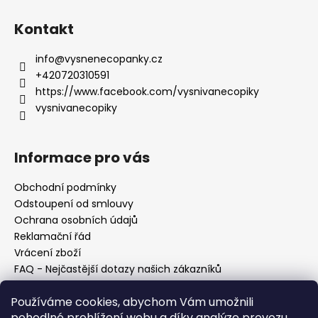
i
s
Kontakt
u
info
@
vysnenecopanky.cz
+420720310591
https://www.facebook.com/vysnivanecopiky
vysnivanecopiky
Informace pro vás
Obchodní podmínky
Odstoupení od smlouvy
Ochrana osobních údajů
Reklamační řád
Vrácení zboží
FAQ - Nejčastější dotazy našich zákazníků
Mapa braiderek
Používáme cookies, abychom Vám umožnili
Kurz zapletání vlasů
pohodlné prohlížení webu a díky analýze provozu