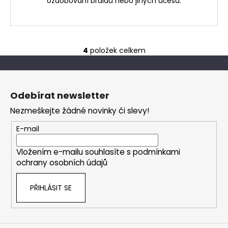
ozdobování braidů nebo jiných účesů.
4
položek celkem
O
v
Z
l
á
á
Odebírat newsletter
d
p
a
Nezmeškejte žádné novinky či slevy!
a
c
t
E-mail
í
í
p
Vložením e-mailu souhlasíte s
podmínkami
r
ochrany osobních údajů
v
k
PŘIHLÁSIT SE
y
v
ý
p