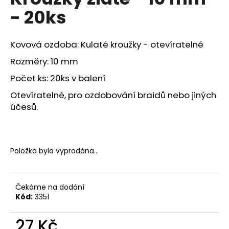
je
a
- 20ks
0,0
z
j
5
í
hvězdiček.
Kovová ozdoba: Kulaté kroužky - otevíratelné
t
Rozměry: 10 mm
?
Počet ks: 20ks v balení
Otevíratelné, pro ozdobování braidů nebo jiných
účesů.
HLEDAT
Položka byla vyprodána…
D
o
p
Čekáme na dodání
o
Kód:
3351
r
u
27 Kč