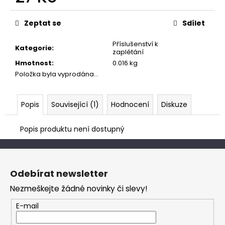
č
Měrná
u
cena:
j
Zeptat se
Sdílet
e
m
Příslušenství k
Kategorie
:
zaplétání
e
Hmotnost
:
0.016 kg
Položka byla vyprodána…
Popis
Související (1)
Hodnocení
Diskuze
Popis produktu není dostupný
Z
á
Odebírat newsletter
p
Nezmeškejte žádné novinky či slevy!
a
t
E-mail
í