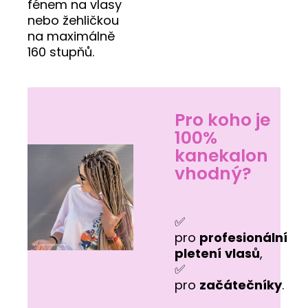
fénem na vlasy
nebo žehličkou
na maximálně
160 stupňů.
Pro koho je
100%
kanekalon
vhodný?
✅
pro
profesionální
pletení
vlasů
,
✅
pro
začátečníky
.