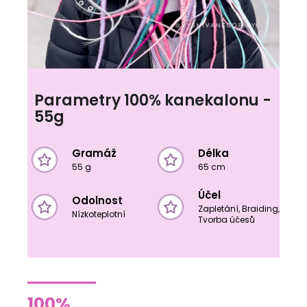
Parametry 100% kanekalonu -
55g
Gramáž
Délka
55 g
65 cm
Účel
Odolnost
Zapletání, Braiding,
Nízkoteplotní
Tvorba účesů
100%