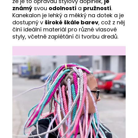
že je to opravdu stylový doplněk,
je
známý
svou
odolností
a
pružností
.
Kanekalon je lehký a měkký na dotek a je
dostupný v
široké škále barev
, což z něj
činí ideální materiál pro různé vlasové
styly, včetně zaplétání či tvorbu dredů.