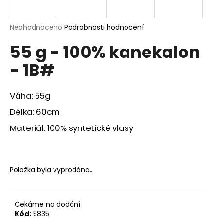
a
j
Průměrné
Neohodnoceno
Podrobnosti hodnocení
í
hodnocení
55 g - 100% kanekalon
produktu
t
je
?
- 1B#
0,0
z
5
hvězdiček.
Váha: 55g
Délka: 60cm
HLEDAT
Materiál: 100% syntetické vlasy
D
o
Položka byla vyprodána…
p
o
r
Čekáme na dodání
u
Kód:
5835