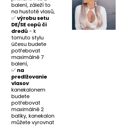
balení, záleží to
na hustotě vlasů,
✅
výrobu setu
DE/SE copů či
dredů
- k
tomuto stylu
účesu budete
potřebovat
maximálně 7
balení,
✅
na
predlžovanie
vlasov
kanekalonem
budete
potřebovat
maximálně 2
balíky, kanekalon
můžete vyrovnat