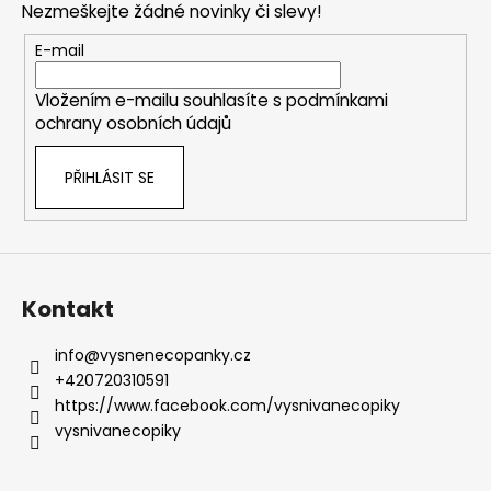
Nezmeškejte žádné novinky či slevy!
a
t
E-mail
í
Vložením e-mailu souhlasíte s
podmínkami
ochrany osobních údajů
PŘIHLÁSIT SE
Kontakt
info
@
vysnenecopanky.cz
+420720310591
https://www.facebook.com/vysnivanecopiky
vysnivanecopiky