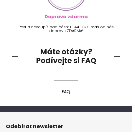
Doprava zdarma
Pokud nakoupíš nad částku 1 441 CZK, máš od nás
dopravu ZDARMA!
Máte otázky?
Podívejte si FAQ
FAQ
Z
á
Odebírat newsletter
p