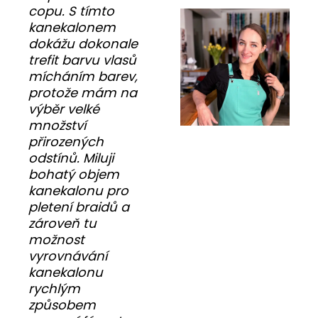
copu. S tímto
kanekalonem
dokážu dokonale
trefit barvu vlasů
mícháním barev,
protože mám na
výběr velké
množství
přirozených
odstínů. Miluji
bohatý objem
kanekalonu pro
pletení braidů a
zároveň tu
možnost
vyrovnávání
kanekalonu
rychlým
způsobem