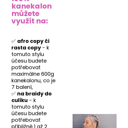
kanekalon
můžete
využít na:
✅
afro copy či
rasta copy
- k
tomuto stylu
účesu budete
potřebovat
maximálne 600g
kanekalonu, co je
7 balení,
✅
na braidy do
culíku
- k
tomuto stylu
účesu budete
potřebovat
přibližně 1 až 2