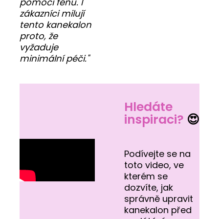
pomocí fénu. I
zákazníci milují
tento kanekalon
proto, že
vyžaduje
minimální péči."
Hledáte
inspiraci?
😍
Podívejte se na
toto video, ve
kterém se
dozvíte, jak
správně upravit
kanekalon před