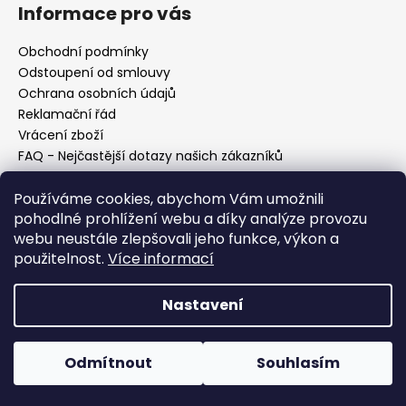
Informace pro vás
Obchodní podmínky
Odstoupení od smlouvy
Ochrana osobních údajů
Reklamační řád
Vrácení zboží
FAQ - Nejčastější dotazy našich zákazníků
Mapa braiderek
Používáme cookies, abychom Vám umožnili
Kurz zapletání vlasů
pohodlné prohlížení webu a díky analýze provozu
Blog
webu neustále zlepšovali jeho funkce, výkon a
O nás
použitelnost.
Více informací
Kontakt
Nastavení
Vytvořil Shoptet
Copyright 2026
Vysněné copánky
. Všechna práva
Odmítnout
Souhlasím
vyhrazena.