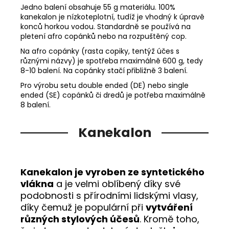
Jedno balení obsahuje 55 g materiálu. 100%
kanekalon je nízkoteplotní, tudíž je vhodný k úpravě
konců horkou vodou. Standardně se používá na
pletení afro copánků nebo na rozpuštěný cop.
Na afro copánky (rasta copiky, tentýž účes s
různými názvy) je spotřeba maximálně 600 g, tedy
8-10 balení. Na copánky stačí přibližně 3 balení.
Pro výrobu setu double ended (DE) nebo single
ended (SE) copánků či dredů je potřeba maximálně
8 balení.
Kanekalon
Kanekalon je vyroben ze syntetického
vlákna
a je velmi oblíbený díky své
podobnosti s přírodními lidskými vlasy,
díky čemuž je populární při
vytváření
různých stylových účesů
. Kromě toho,