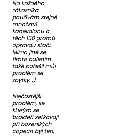
Na každého
zákazníka
používám stejné
množství
kanekalonu a
těch 130 gramů
opravdu stačí.
Mimo jiné se
tímto balením
také pořešil můj
problém se
zbytky. :)
Nejčastější
problém, se
kterým se
braideři setkávají
při boxerských
copech byl ten,