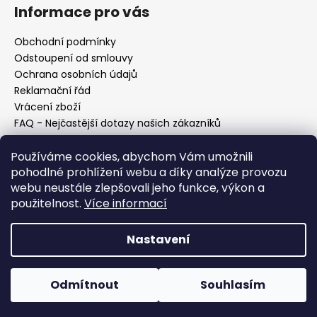
Informace pro vás
Obchodní podmínky
Odstoupení od smlouvy
Ochrana osobních údajů
Reklamační řád
Vrácení zboží
FAQ - Nejčastější dotazy našich zákazníků
Mapa braiderek
Používáme cookies, abychom Vám umožnili
Kurz zapletání vlasů
pohodlné prohlížení webu a díky analýze provozu
Blog
webu neustále zlepšovali jeho funkce, výkon a
O nás
použitelnost.
Více informací
Kontakt
Nastavení
Vytvořil Shoptet
Copyright 2026
Vysněné copánky
. Všechna práva
Odmítnout
Souhlasím
vyhrazena.