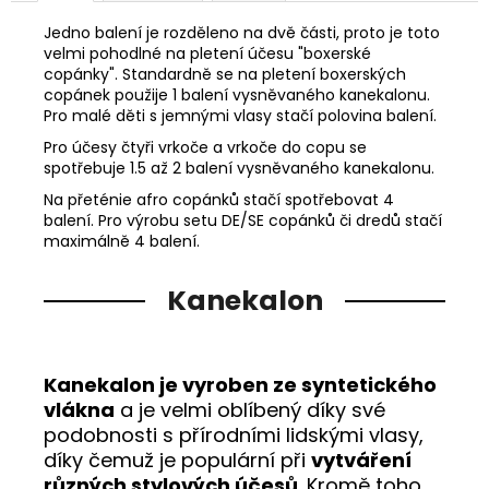
Jedno balení je rozděleno na dvě části, proto je toto
velmi pohodlné na pletení účesu "boxerské
copánky". Standardně se na pletení boxerských
copánek použije 1 balení vysněvaného kanekalonu.
Pro malé děti s jemnými vlasy stačí polovina balení.
Pro účesy čtyři vrkoče a vrkoče do copu se
spotřebuje 1.5 až 2 balení vysněvaného kanekalonu.
Na přeténie afro copánků stačí spotřebovat 4
balení. Pro výrobu setu DE/SE copánků či dredů stačí
maximálně 4 balení.
Kanekalon
Kanekalon je vyroben ze syntetického
vlákna
a je velmi oblíbený díky své
podobnosti s přírodními lidskými vlasy,
díky čemuž je populární při
vytváření
různých stylových účesů
. Kromě toho,