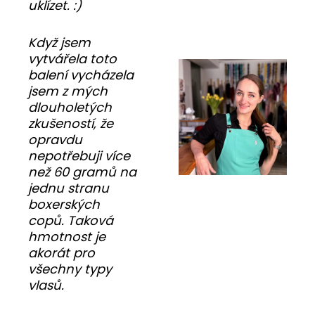
uklízet. :)
Když jsem
vytvářela toto
balení vycházela
jsem z mých
dlouholetých
zkušeností, že
opravdu
nepotřebuji více
než 60 gramů na
jednu stranu
boxerských
copů. Taková
hmotnost je
akorát pro
všechny typy
vlasů.