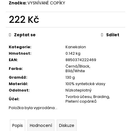
č
Značka:
VYSNÍVANÉ COPÍKY
u
j
222 Kč
e
m
Měrná
e
cena:
Zeptat se
Sdílet
Kategorie
:
Kanekalon
Hmotnost
:
0.142 kg
EAN
:
8850374222469
Černá/Black,
Farba
:
Bílá/White
Gramáž
:
130 g
Materiál
:
100% syntetické vlasy
Odolnost
:
Nízkoteplotný
Tvorba účesu, Braiding,
Účel
:
Pletení copánků
Položka byla vyprodána…
Popis
Hodnocení
Diskuze