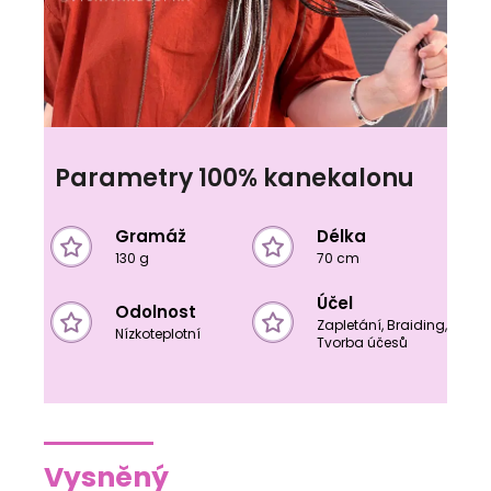
Parametry 100% kanekalonu
Gramáž
Délka
130 g
70 cm
Účel
Odolnost
Zapletání, Braiding,
Nízkoteplotní
Tvorba účesů
Vysněný