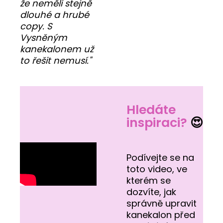
že neměli stejně
dlouhé a hrubé
copy. S
Vysněným
kanekalonem už
to řešit nemusí."
Hledáte
inspiraci?
😍
Podívejte se na
toto video, ve
kterém se
dozvíte, jak
správně upravit
kanekalon před