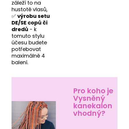
záleží to na
hustotě vlasů,
✅
výrobu setu
DE/SE copů či
dredů
- k
tomuto stylu
účesu budete
potřebovat
maximálně 4
balení.
Pro koho je
Vysněný
kanekalon
vhodný?