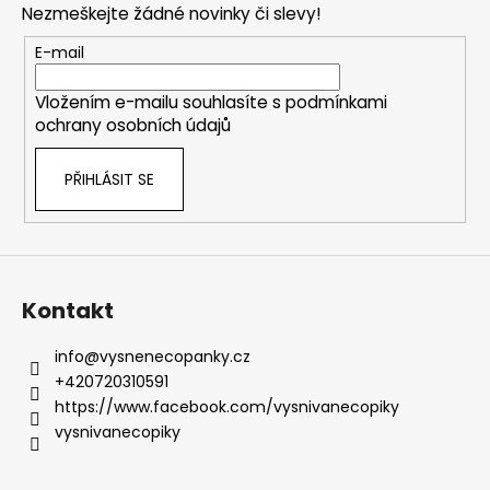
Nezmeškejte žádné novinky či slevy!
a
t
E-mail
í
Vložením e-mailu souhlasíte s
podmínkami
ochrany osobních údajů
PŘIHLÁSIT SE
Kontakt
info
@
vysnenecopanky.cz
+420720310591
https://www.facebook.com/vysnivanecopiky
vysnivanecopiky