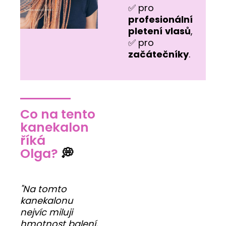
✅ pro
profesionální
pletení
vlasů
,
✅ pro
začátečníky
.
Co na tento
kanekalon
říká
Olga?
💭
"Na tomto
kanekalonu
nejvíc miluji
hmotnost balení,