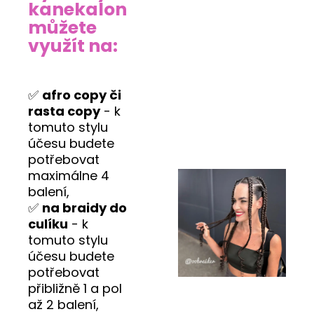
kanekalon
můžete
využít na:
✅
afro copy či
rasta copy
- k
tomuto stylu
účesu budete
potřebovat
maximálne 4
balení,
✅
na braidy do
culíku
- k
tomuto stylu
účesu budete
potřebovat
přibližně 1 a pol
až 2 balení,