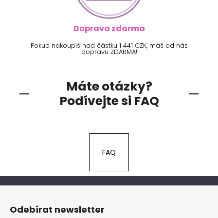
Doprava zdarma
Pokud nakoupíš nad částku 1 441 CZK, máš od nás
dopravu ZDARMA!
Máte otázky?
Podívejte si FAQ
FAQ
Z
á
Odebírat newsletter
p