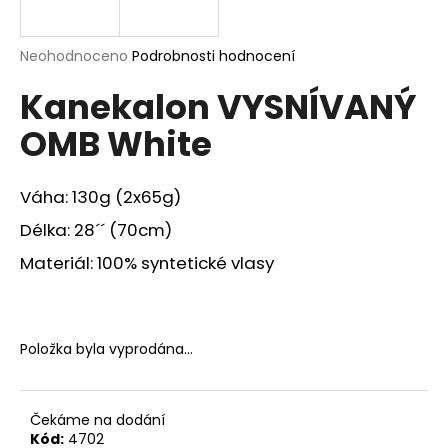
a
j
Průměrné
Neohodnoceno
Podrobnosti hodnocení
í
hodnocení
Kanekalon VYSNÍVANÝ
produktu
t
je
?
OMB White
0,0
z
5
hvězdiček.
Váha: 130g (2x65g)
Délka: 28´´ (70cm)
HLEDAT
Materiál: 100% syntetické vlasy
D
o
Položka byla vyprodána…
p
o
r
Čekáme na dodání
u
Kód:
4702