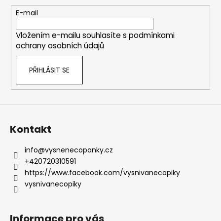
a
t
E-mail
í
Vložením e-mailu souhlasíte s
podmínkami
ochrany osobních údajů
PŘIHLÁSIT SE
Kontakt
info
@
vysnenecopanky.cz
+420720310591
https://www.facebook.com/vysnivanecopiky
vysnivanecopiky
Informace pro vás