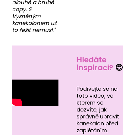
dlouhé a hrubé
copy. S
Vysněným
kanekalonem už
to řešit nemusí."
Hledáte
inspiraci?
😍
Podívejte se na
toto video, ve
kterém se
dozvíte, jak
správně upravit
kanekalon před
zaplétáním.