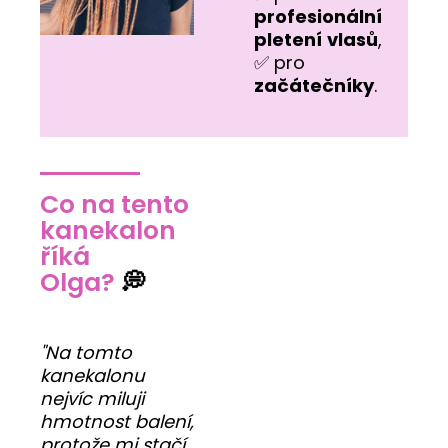
profesionální
pletení
vlasů
,
✅ pro
začátečníky
.
Co na tento
kanekalon
říká
Olga?
💭
"Na tomto
kanekalonu
nejvíc miluji
hmotnost balení,
protože mi stačí