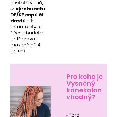
hustotě vlasů,
✅
výrobu setu
DE/SE copů či
dredů
- k
tomuto stylu
účesu budete
potřebovat
maximálně 4
balení.
Pro koho je
Vysněný
kanekalon
vhodný?
✅ pro