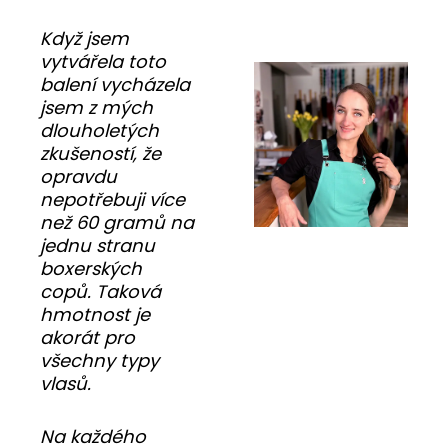
Když jsem
vytvářela toto
balení vycházela
jsem z mých
dlouholetých
zkušeností, že
opravdu
nepotřebuji více
než 60 gramů na
jednu stranu
boxerských
copů. Taková
hmotnost je
akorát pro
všechny typy
vlasů.
Na každého