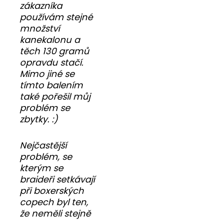
zákazníka
používám stejné
množství
kanekalonu a
těch 130 gramů
opravdu stačí.
Mimo jiné se
tímto balením
také pořešil můj
problém se
zbytky. :)
Nejčastější
problém, se
kterým se
braideři setkávají
při boxerských
copech byl ten,
že neměli stejně