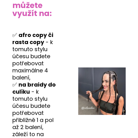
můžete
využít na:
✅
afro copy či
rasta copy
- k
tomuto stylu
účesu budete
potřebovat
maximálne 4
balení,
✅
na braidy do
culíku
- k
tomuto stylu
účesu budete
potřebovat
přibližně 1 a pol
až 2 balení,
záleží to na