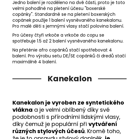
Jedno balení je rozděleno na dvě části, proto je toto
velmi pohodlné na pletení účesu "boxerské
copánky". Standardně se na pletení boxerských
copánek použije 1 balení vysněvaného kanekalonu.
Pro malé děti s jemnými vlasy stačí polovina balení.
Pro účesy čtyři vrkoče a vrkoče do copu se
spotřebuje 1.5 až 2 balení vysněvaného kanekalonu.
Na přeténie afro copánků stačí spotřebovat 4
balení. Pro výrobu setu DE/SE copánků či dredů stačí
maximálně 4 balení.
Kanekalon
Kanekalon je vyroben ze syntetického
vlákna
a je velmi oblíbený díky své
podobnosti s přírodními lidskými vlasy,
díky čemuž je populární při
vytváření
různých stylových účesů
. Kromě toho,
že je to opravdu stylový doplněk,
je