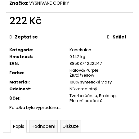
č
Značka:
VYSNÍVANÉ COPÍKY
u
j
222 Kč
e
m
Měrná
e
cena:
Zeptat se
Sdílet
Kategorie
:
Kanekalon
Hmotnost
:
0.142 kg
EAN
:
8850374222247
Fialová/Purple,
Farba
:
Žlutá/Yellow
Materiál
:
100% syntetické vlasy
Odolnost
:
Nízkoteplotný
Tvorba účesu, Braiding,
Účel
:
Pletení copánků
Položka byla vyprodána…
Popis
Hodnocení
Diskuze