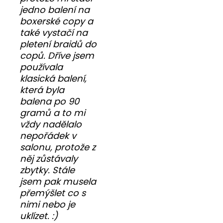
jedno balení na
boxerské copy a
také vystačí na
pletení braidů do
copů. Dříve jsem
používala
klasická balení,
která byla
balena po 90
gramů a to mi
vždy nadělalo
nepořádek v
salonu, protože z
něj zůstávaly
zbytky. Stále
jsem pak musela
přemýšlet co s
nimi nebo je
uklízet. :)