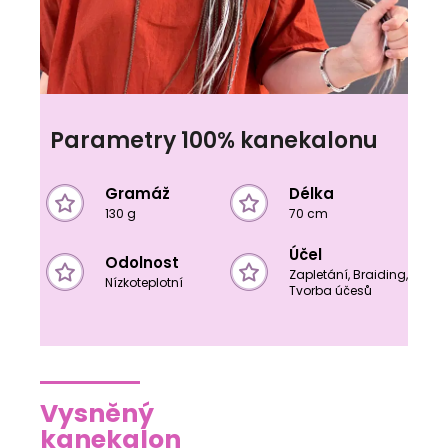
Parametry 100% kanekalonu
Gramáž
Délka
130 g
70 cm
Účel
Odolnost
Zapletání, Braiding,
Nízkoteplotní
Tvorba účesů
Vysněný
kanekalon