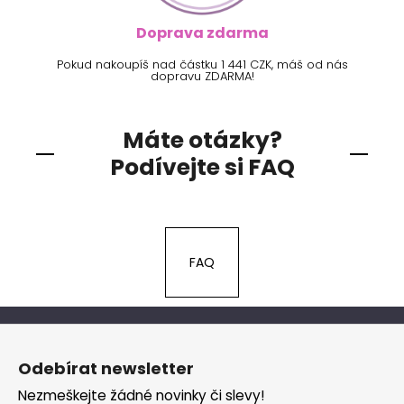
Doprava zdarma
Pokud nakoupíš nad částku 1 441 CZK, máš od nás
dopravu ZDARMA!
Máte otázky?
Podívejte si FAQ
FAQ
Z
á
Odebírat newsletter
p
Nezmeškejte žádné novinky či slevy!