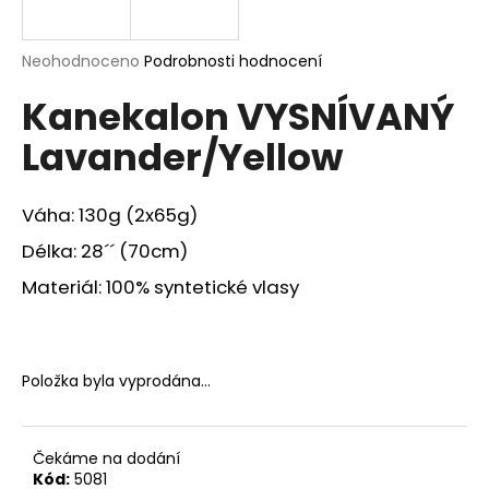
a
j
Průměrné
Neohodnoceno
Podrobnosti hodnocení
í
hodnocení
Kanekalon VYSNÍVANÝ
produktu
t
je
?
Lavander/Yellow
0,0
z
5
hvězdiček.
Váha: 130g (2x65g)
Délka: 28´´ (70cm)
HLEDAT
Materiál: 100% syntetické vlasy
D
o
Položka byla vyprodána…
p
o
r
Čekáme na dodání
u
Kód:
5081